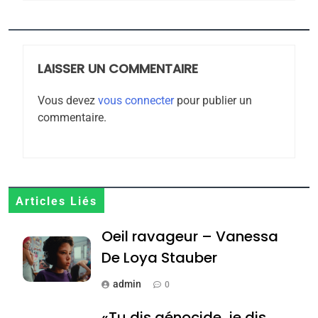
5
2025, l’année la plus
meurtrière selon le
rapport d’ADL contre
LAISSER UN COMMENTAIRE
FRANCE
ISRAÉL
l’antisémitisme
Vous devez
vous connecter
pour publier un
6
commentaire.
FIÈRE, DIGNE ET RÉSILIENTE :
POURQUOI JE REVENDIQUE
MA JUDAÏTE par Thérèse
ISRAÉL
JUDAISME
Zrihen-Dvir
7
Articles Liés
CE QUI NOUS MANQUE –
Oeil ravageur – Vanessa
Jacques Hadida
De Loya Stauber
JUDAISME
admin
0
8
Maroc : Les amandes de
«Tu dis génocide, je dis