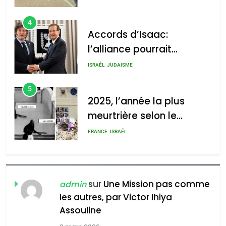
4
Accords d’Isaac:
l’alliance pourrait
2025, l’année la plus
s’étendre à 13 pays
meurtrière selon le rapport
ISRAÉL
JUDAISME
d’Amérique latine
d’ADL contre
5
l’antisémitisme
2025, l’année la plus
meurtrière selon le
admin
0
rapport d’ADL contre
FRANCE
ISRAÉL
l’antisémitisme
6
FIÈRE, DIGNE ET RÉSILIENTE :
POURQUOI JE REVENDIQUE
sur
Une Mission pas comme
admin
MA JUDAÏTE par Thérèse
les autres, par Victor Ihiya
ISRAÉL
JUDAISME
Assouline
Zrihen-Dvir
7