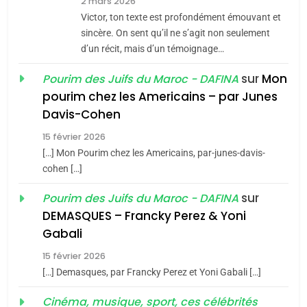
2 mars 2026
CE QUI NOUS MANQUE –
Victor, ton texte est profondément émouvant et
Jacques Hadida
sincère. On sent qu’il ne s’agit non seulement
d’un récit, mais d’un témoignage…
JUDAISME
sur
Mon
Pourim des Juifs du Maroc - DAFINA
8
pourim chez les Americains – par Junes
Maroc : Les amandes de
Davis-Cohen
Tafraout, le miel de Tadla
15 février 2026
Azilal consacrés produits
DAFINA
MAROC
[…] Mon Pourim chez les Americains, par-junes-davis-
du terroir
cohen […]
1
Oeil ravageur – Vanessa
sur
Pourim des Juifs du Maroc - DAFINA
De Loya Stauber
DEMASQUES – Francky Perez & Yoni
5
Gabali
CINEMA
ISRAÉL
2025, l’année la plus
15 février 2026
meurtrière selon le rapport
2
[…] Demasques, par Francky Perez et Yoni Gabali […]
«Tu dis génocide, je dis
d’ADL contre
FRANCE
ISRAÉL
guerre»: La nouvelle
Cinéma, musique, sport, ces célébrités
l’antisémitisme