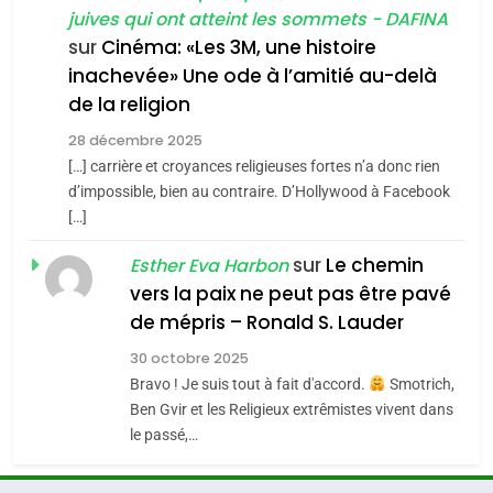
juives qui ont atteint les sommets - DAFINA
chanson de Boy George
6
ISRAÉL
JUDAISME
FIÈRE, DIGNE ET RÉSILIENTE :
sur
Cinéma: «Les 3M, une histoire
inachevée» Une ode à l’amitié au-delà
POURQUOI JE REVENDIQUE
3
de la religion
MA JUDAÏTE par Thérèse
Tout sur la Nostalgie
ISRAÉL
JUDAISME
Zrihen-Dvir
28 décembre 2025
SOUVENIRS
[…] carrière et croyances religieuses fortes n’a donc rien
7
CE QUI NOUS MANQUE –
d’impossible, bien au contraire. D’Hollywood à Facebook
[…]
Jacques Hadida
4
Accords d’Isaac:
sur
Le chemin
JUDAISME
Esther Eva Harbon
l’alliance pourrait
vers la paix ne peut pas être pavé
s’étendre à 13 pays
8
de mépris – Ronald S. Lauder
ISRAÉL
JUDAISME
Maroc : Les amandes de
d’Amérique latine
30 octobre 2025
Tafraout, le miel de Tadla
5
Bravo ! Je suis tout à fait d'accord.
Smotrich,
2025, l’année la plus
Azilal consacrés produits
DAFINA
MAROC
Ben Gvir et les Religieux extrêmistes vivent dans
meurtrière selon le
du terroir
le passé,…
rapport d’ADL contre
1
FRANCE
ISRAÉL
Oeil ravageur – Vanessa De
l’antisémitisme