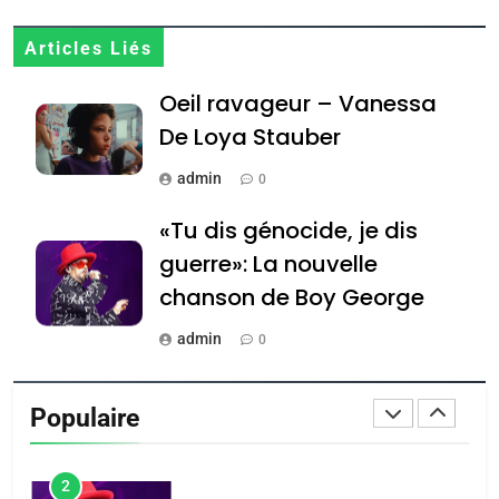
JUDAISME
Articles Liés
8
Oeil ravageur – Vanessa
Maroc : Les amandes de
De Loya Stauber
Tafraout, le miel de Tadla
Azilal consacrés produits
DAFINA
MAROC
admin
0
du terroir
«Tu dis génocide, je dis
1
Oeil ravageur – Vanessa
guerre»: La nouvelle
De Loya Stauber
chanson de Boy George
CINEMA
ISRAÉL
admin
0
2
Tout sur la Nostalgie
«Tu dis génocide, je dis
Populaire
guerre»: La nouvelle
admin
0
chanson de Boy George
ISRAÉL
JUDAISME
נשיא המדינה יצחק