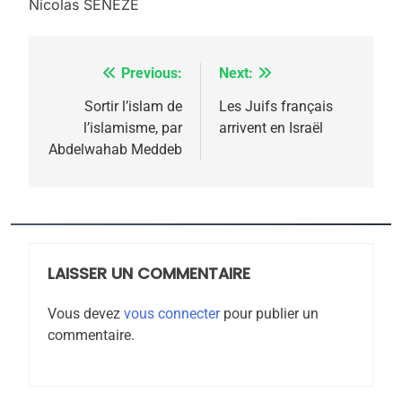
Nicolas SENÈZE
Previous:
Next:
Navigation
de
Sortir l’islam de
Les Juifs français
5
l’islamisme, par
arrivent en Israël
2025, l’année la plus
l’article
Abdelwahab Meddeb
meurtrière selon le
rapport d’ADL contre
FRANCE
ISRAÉL
l’antisémitisme
6
FIÈRE, DIGNE ET RÉSILIENTE :
LAISSER UN COMMENTAIRE
POURQUOI JE REVENDIQUE
MA JUDAÏTE par Thérèse
ISRAÉL
JUDAISME
Vous devez
vous connecter
pour publier un
Zrihen-Dvir
commentaire.
7
CE QUI NOUS MANQUE –
Jacques Hadida