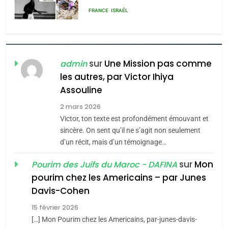
POURQUOI JE REVENDIQUE
MA JUDAÏTE par Thérèse
ISRAÉL
JUDAISME
Zrihen-Dvir
7
CE QUI NOUS MANQUE –
sur
Une Mission pas comme
admin
Jacques Hadida
les autres, par Victor Ihiya
Assouline
JUDAISME
2 mars 2026
8
Victor, ton texte est profondément émouvant et
Maroc : Les amandes de
sincère. On sent qu’il ne s’agit non seulement
Tafraout, le miel de Tadla
d’un récit, mais d’un témoignage…
Azilal consacrés produits
DAFINA
MAROC
sur
Mon
Pourim des Juifs du Maroc - DAFINA
du terroir
pourim chez les Americains – par Junes
1
Davis-Cohen
Oeil ravageur – Vanessa
15 février 2026
De Loya Stauber
[…] Mon Pourim chez les Americains, par-junes-davis-
CINEMA
ISRAÉL