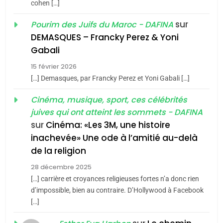
cohen […]
5
2025, l’année la plus
sur
Pourim des Juifs du Maroc - DAFINA
2
«Tu dis génocide, je dis
meurtrière selon le rapport
DEMASQUES – Francky Perez & Yoni
guerre»: La nouvelle
d’ADL contre
Gabali
FRANCE
ISRAÉL
chanson de Boy George
l’antisémitisme
ISRAÉL
JUDAISME
15 février 2026
6
[…] Demasques, par Francky Perez et Yoni Gabali […]
FIÈRE, DIGNE ET RÉSILIENTE :
3
Cinéma, musique, sport, ces célébrités
POURQUOI JE REVENDIQUE
Tout sur la Nostalgie
juives qui ont atteint les sommets - DAFINA
MA JUDAÏTE par Thérèse
ISRAÉL
JUDAISME
sur
Cinéma: «Les 3M, une histoire
SOUVENIRS
Zrihen-Dvir
inachevée» Une ode à l’amitié au-delà
7
de la religion
CE QUI NOUS MANQUE –
4
Accords d’Isaac:
Jacques Hadida
28 décembre 2025
l’alliance pourrait
[…] carrière et croyances religieuses fortes n’a donc rien
JUDAISME
d’impossible, bien au contraire. D’Hollywood à Facebook
s’étendre à 13 pays
ISRAÉL
JUDAISME
[…]
8
d’Amérique latine
Maroc : Les amandes de
5