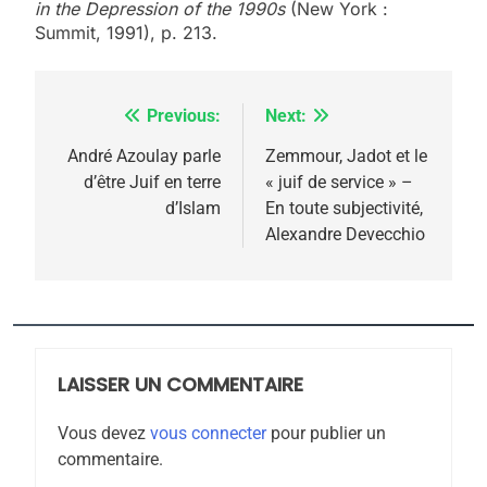
in the Depression of the 1990s
(New York :
Summit, 1991), p. 213.
Previous:
Next:
Navigation
5
de
André Azoulay parle
Zemmour, Jadot et le
2025, l’année la plus
d’être Juif en terre
« juif de service » –
l’article
meurtrière selon le
d’Islam
En toute subjectivité,
Alexandre Devecchio
rapport d’ADL contre
FRANCE
ISRAÉL
l’antisémitisme
6
FIÈRE, DIGNE ET RÉSILIENTE :
POURQUOI JE REVENDIQUE
MA JUDAÏTE par Thérèse
LAISSER UN COMMENTAIRE
ISRAÉL
JUDAISME
Zrihen-Dvir
Vous devez
vous connecter
pour publier un
7
commentaire.
CE QUI NOUS MANQUE –