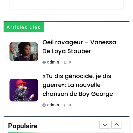
Jacques Hadida
JUDAISME
8
Articles Liés
Maroc : Les amandes de
Oeil ravageur – Vanessa
Tafraout, le miel de Tadla
Azilal consacrés produits
De Loya Stauber
DAFINA
MAROC
du terroir
admin
0
1
Oeil ravageur – Vanessa
«Tu dis génocide, je dis
De Loya Stauber
guerre»: La nouvelle
CINEMA
ISRAÉL
chanson de Boy George
2
admin
0
«Tu dis génocide, je dis
Tout sur la Nostalgie
guerre»: La nouvelle
Populaire
chanson de Boy George
admin
ISRAÉL
JUDAISME
0