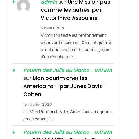
ISRAÉL
JUDAISME
sur
Une Mission pas
admin
REVENDIQUE MA
comme les autres, par
7
CE QUI NOUS
JUDAÏTE Par Thérèse
Victor Ihiya Assouline
MANQUE – Jacques
Zrihen-Dvir
2 mars 2026
Hadida
Victor, ton texte est profondément
JUDAISME
émouvant et sincère. On sent qu’il ne
8
s’agit non seulement d’un récit, mais
Maroc : Les Amandes
d’un témoignage…
De Tafraout, Le Miel
De Tadla Azilal
Pourim des Juifs du Maroc - DAFINA
DAFINA
MAROC
sur
Mon pourim chez les
Consacrés Produits
1
Americains – par Junes Davis-
Oeil Ravageur –
Du Terroir
Cohen
Vanessa De Loya
15 février 2026
Stauber
CINEMA
ISRAÉL
[…] Mon Pourim chez les Americains, par-junes-
2
davis-cohen […]
«Tu Dis Génocide, Je
Pourim des Juifs du Maroc - DAFINA
Dis Guerre»: La