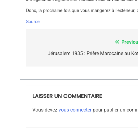
Donc, la prochaine fois que vous mangerez à l’extérieur
Source
7
Previou
Navigation
de
Jérusalem 1935 : Prière Marocaine au Kot
CE QUI NOUS MANQUE
l’article
JUDAISME
LAISSER UN COMMENTAIRE
8
Vous devez
vous connecter
pour publier un comm
Maroc : Les Amandes D