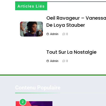
Terroir
Articles Liés
DAFINA
MAROC
Oeil Ravageur – Vaness
De Loya Stauber
Admin
0
1
Tout Sur La Nostalgie
Admin
0
Oeil Ravageur – Vane
CINEMA
ISRAÉL
Contenu Populaire
2