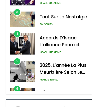
Nouvelle Chanson De
ISRAÉL
JUDAISME
Boy George
3
Tout Sur La Nostalgie
SOUVENIRS
4
Accords D’Isaac:
L’alliance Pourrait
S’étendre À 13 Pays
ISRAÉL
JUDAISME
D’Amérique Latine
5
2025, L’année La Plus
Meurtrière Selon Le
Rapport D’ADL
FRANCE
ISRAÉL
Contre
6
FIÈRE, DIGNE ET
L’antisémitisme
RÉSILIENTE :
POURQUOI JE