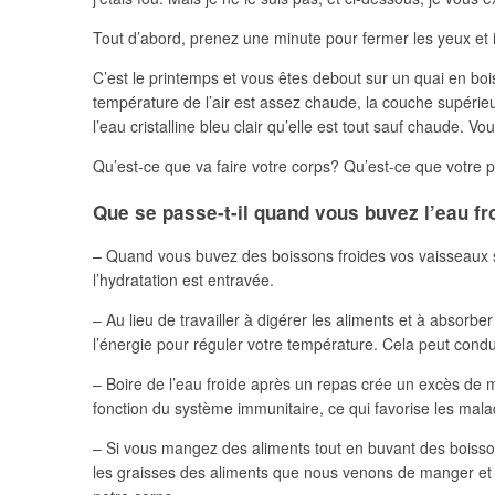
Tout d’abord, prenez une minute pour fermer les yeux et i
C’est le printemps et vous êtes debout sur un quai en bo
température de l’air est assez chaude, la couche supérie
l’eau cristalline bleu clair qu’elle est tout sauf chaude. V
Qu’est-ce que va faire votre corps? Qu’est-ce que votre p
Que se passe-t-il quand vous buvez l’eau fr
– Quand vous buvez des boissons froides vos vaisseaux san
l’hydratation est entravée.
– Au lieu de travailler à digérer les aliments et à absorb
l’énergie pour réguler votre température. Cela peut condui
– Boire de l’eau froide après un repas crée un excès de 
fonction du système immunitaire, ce qui favorise les mala
– Si vous mangez des aliments tout en buvant des boisson
les graisses des aliments que nous venons de manger et l
5