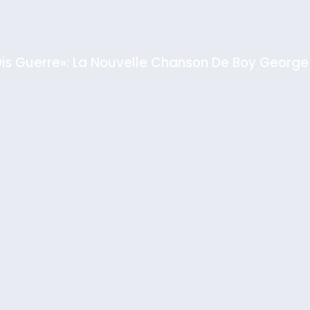
Dis Guerre»: La Nouvelle Chanson De Boy George
rt