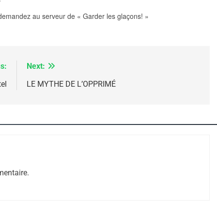
, demandez au serveur de « Garder les glaçons! »
s:
Next:
el
LE MYTHE DE L’OPPRIMÉ
 – Jacques Hadida
entaire.
e Tafraout, Le Miel De Tadla Azilal Consacrés P