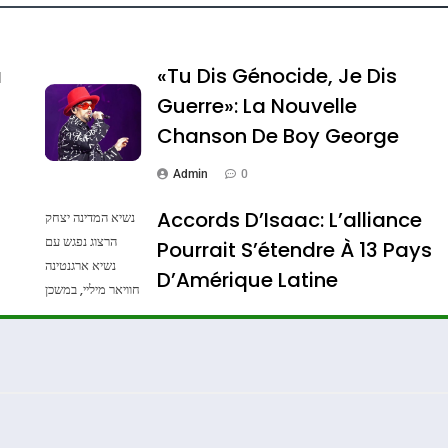
a
«Tu Dis Génocide, Je Dis
Guerre»: La Nouvelle
Chanson De Boy George
Admin
0
Accords D’Isaac: L’alliance
נשיא המדינה יצחק
הרצוג נפגש עם
Pourrait S’étendre À 13 Pays
נשיא ארגנטינה
ssa De Loya Stauber
D’Amérique Latine
חוויאר מיליי, במשכן
הנשיא בירושלים.
Admin
0
צילום: חיים צח /
לע"מ Photos By
: Haim Zach /
GPO