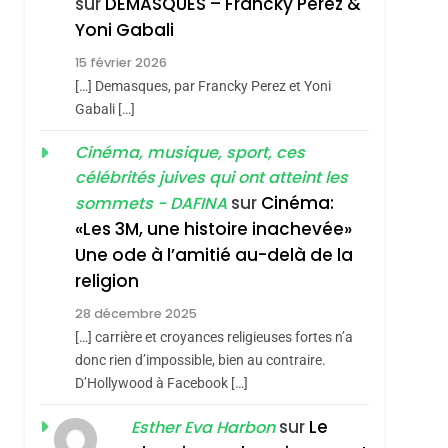
sur
DEMASQUES – Francky Perez &
Nouvelle Chanson De
ISRAÉL
JUDAISME
Yoni Gabali
Boy George
3
15 février 2026
Tout Sur La Nostalgie
[…] Demasques, par Francky Perez et Yoni
sémitisme
SOUVENIRS
Gabali […]
4
Cinéma, musique, sport, ces
Accords D’Isaac:
célébrités juives qui ont atteint les
L’alliance Pourrait
sur
Cinéma:
sommets - DAFINA
S’étendre À 13 Pays
ISRAÉL
JUDAISME
«Les 3M, une histoire inachevée»
D’Amérique Latine
Une ode à l’amitié au-delà de la
5
2025, L’année La Plus
religion
Meurtrière Selon Le
28 décembre 2025
Rapport D’ADL
FRANCE
ISRAÉL
[…] carrière et croyances religieuses fortes n’a
hérèse Zrihen-
Contre
donc rien d’impossible, bien au contraire.
6
FIÈRE, DIGNE ET
D’Hollywood à Facebook […]
L’antisémitisme
RÉSILIENTE :
sur
Le
Esther Eva Harbon
POURQUOI JE