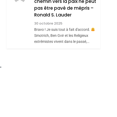
chemin vers la paix ne peut
ISRAÉL
JUDAISME
REVENDIQUE MA
pas être pavé de mépris –
7
CE QUI NOUS
JUDAÏTE Par Thérèse
Ronald S. Lauder
MANQUE – Jacques
Zrihen-Dvir
30 octobre 2025
Hadida
Bravo ! Je suis tout à fait d'accord.
JUDAISME
Smotrich, Ben Gvir et les Religieux
8
extrêmistes vivent dans le passé,…
Maroc : Les Amandes
De Tafraout, Le Miel
De Tadla Azilal
DAFINA
MAROC
Consacrés Produits
Du Terroir
roduits Du