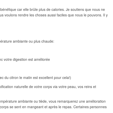
bénéfique car elle brûle plus de calories. Je soutiens que nous ne
nous voulons rendre les choses aussi faciles que nous le pouvons. Il y
 Meurtrière Selon Le Rapport D’ADL Contre L’anti
mpérature ambiante ou plus chaude:
nc votre digestion est améliorée
ec du citron le matin est excellent pour cela!)
fication naturelle de votre corps via votre peau, vos reins et
IENTE : POURQUOI JE REVENDIQUE MA JUDAÏTE Par T
 température ambiante ou tiède, vous remarquerez une amélioration
re corps se sent en mangeant et après le repas. Certaines personnes
.