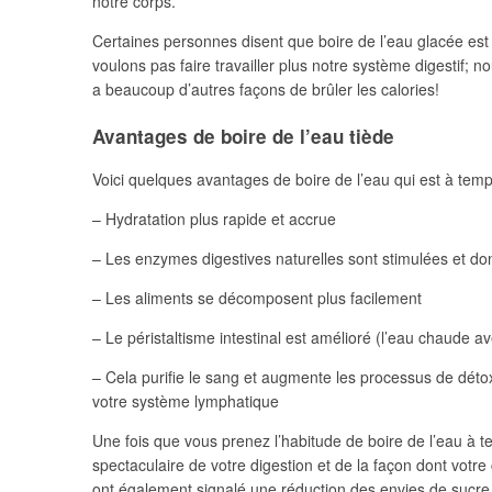
notre corps.
Certaines personnes disent que boire de l’eau glacée est 
voulons pas faire travailler plus notre système digestif; 
a beaucoup d’autres façons de brûler les calories!
2025, L’année La Plus
Avantages de boire de l’eau tiède
FRANCE
ISRAÉL
Voici quelques avantages de boire de l’eau qui est à te
– Hydratation plus rapide et accrue
– Les enzymes digestives naturelles sont stimulées et do
6
– Les aliments se décomposent plus facilement
– Le péristaltisme intestinal est amélioré (l’eau chaude av
– Cela purifie le sang et augmente les processus de détoxi
FIÈRE, DIGNE ET RÉSIL
votre système lymphatique
Dvir
Une fois que vous prenez l’habitude de boire de l’eau à
ISRAÉL
JUDAISME
spectaculaire de votre digestion et de la façon dont vot
ont également signalé une réduction des envies de sucre