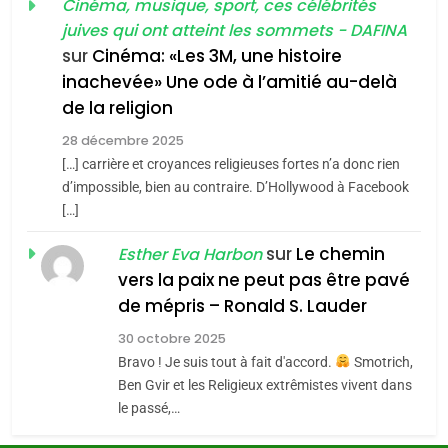
guerre»: La nouvelle
Cinéma, musique, sport, ces célébrités
l’antisémitisme
juives qui ont atteint les sommets - DAFINA
chanson de Boy George
6
ISRAÉL
JUDAISME
FIÈRE, DIGNE ET RÉSILIENTE :
sur
Cinéma: «Les 3M, une histoire
inachevée» Une ode à l’amitié au-delà
POURQUOI JE REVENDIQUE
3
de la religion
MA JUDAÏTE par Thérèse
Tout sur la Nostalgie
ISRAÉL
JUDAISME
Zrihen-Dvir
28 décembre 2025
SOUVENIRS
[…] carrière et croyances religieuses fortes n’a donc rien
7
CE QUI NOUS MANQUE –
d’impossible, bien au contraire. D’Hollywood à Facebook
[…]
Jacques Hadida
4
Accords d’Isaac:
sur
Le chemin
JUDAISME
Esther Eva Harbon
l’alliance pourrait
vers la paix ne peut pas être pavé
s’étendre à 13 pays
8
de mépris – Ronald S. Lauder
ISRAÉL
JUDAISME
Maroc : Les amandes de
d’Amérique latine
30 octobre 2025
Tafraout, le miel de Tadla
5
Bravo ! Je suis tout à fait d'accord.
Smotrich,
2025, l’année la plus
Azilal consacrés produits
DAFINA
MAROC
Ben Gvir et les Religieux extrêmistes vivent dans
meurtrière selon le
du terroir
le passé,…
rapport d’ADL contre
1
FRANCE
ISRAÉL