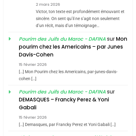
7
2 mars 2026
CE QUI NOUS MANQUE –
Victor, ton texte est profondément émouvant et
Jacques Hadida
sincère. On sent qu’il ne s’agit non seulement
d’un récit, mais d’un témoignage…
JUDAISME
sur
Mon
Pourim des Juifs du Maroc - DAFINA
8
pourim chez les Americains – par Junes
Maroc : Les amandes de
Davis-Cohen
Tafraout, le miel de Tadla
15 février 2026
Azilal consacrés produits
DAFINA
MAROC
[…] Mon Pourim chez les Americains, par-junes-davis-
du terroir
cohen […]
1
Oeil ravageur – Vanessa
sur
Pourim des Juifs du Maroc - DAFINA
De Loya Stauber
DEMASQUES – Francky Perez & Yoni
5
Gabali
CINEMA
ISRAÉL
2025, l’année la plus
15 février 2026
meurtrière selon le rapport
2
[…] Demasques, par Francky Perez et Yoni Gabali […]
«Tu dis génocide, je dis
d’ADL contre
FRANCE
ISRAÉL