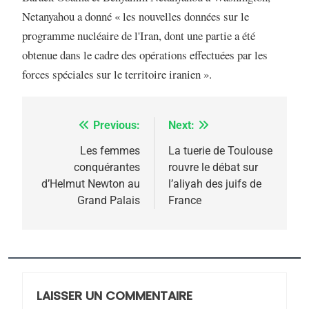
Netanyahou a donné « les nouvelles données sur le
5
2025, l’année la plus
programme nucléaire de l'Iran, dont une partie a été
obtenue dans le cadre des opérations effectuées par les
meurtrière selon le
forces spéciales sur le territoire iranien ».
rapport d’ADL contre
FRANCE
ISRAÉL
l’antisémitisme
6
FIÈRE, DIGNE ET RÉSILIENTE :
Previous:
Next:
Navigation
POURQUOI JE REVENDIQUE
de
Les femmes
La tuerie de Toulouse
MA JUDAÏTE par Thérèse
conquérantes
rouvre le débat sur
ISRAÉL
JUDAISME
l’article
d’Helmut Newton au
l’aliyah des juifs de
Zrihen-Dvir
Grand Palais
France
7
CE QUI NOUS MANQUE –
Jacques Hadida
JUDAISME
LAISSER UN COMMENTAIRE
8