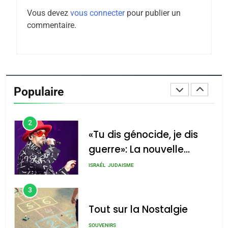
Maroc : Les amandes de
Vous devez
vous connecter
pour publier un
Tafraout, le miel de Tadla
commentaire.
Azilal consacrés produits
DAFINA
MAROC
du terroir
1
Oeil ravageur – Vanessa
De Loya Stauber
Populaire
CINEMA
ISRAÉL
2
«Tu dis génocide, je dis
guerre»: La nouvelle
chanson de Boy George
ISRAÉL
JUDAISME
3
Tout sur la Nostalgie
SOUVENIRS