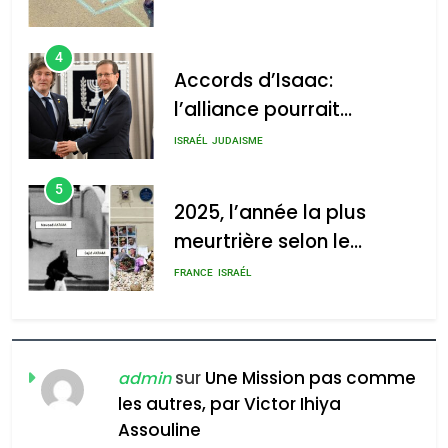
4
Accords d’Isaac:
l’alliance pourrait
s’étendre à 13 pays
ISRAÉL
JUDAISME
d’Amérique latine
5
2025, l’année la plus
meurtrière selon le
rapport d’ADL contre
FRANCE
ISRAÉL
l’antisémitisme
6
FIÈRE, DIGNE ET RÉSILIENTE :
POURQUOI JE REVENDIQUE
sur
Une Mission pas comme
admin
MA JUDAÏTE par Thérèse
les autres, par Victor Ihiya
ISRAÉL
JUDAISME
Assouline
Zrihen-Dvir