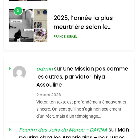
d’Amérique latine
5
2025, l’année la plus
meurtrière selon le
rapport d’ADL contre
FRANCE
ISRAÉL
l’antisémitisme
6
FIÈRE, DIGNE ET RÉSILIENTE :
POURQUOI JE REVENDIQUE
sur
Une Mission pas comme
admin
MA JUDAÏTE par Thérèse
les autres, par Victor Ihiya
ISRAÉL
JUDAISME
Assouline
Zrihen-Dvir
7
2 mars 2026
CE QUI NOUS MANQUE –
Victor, ton texte est profondément émouvant et
Jacques Hadida
sincère. On sent qu’il ne s’agit non seulement
d’un récit, mais d’un témoignage…
JUDAISME
sur
Mon
Pourim des Juifs du Maroc - DAFINA
8
pourim chez les Americains – par Junes