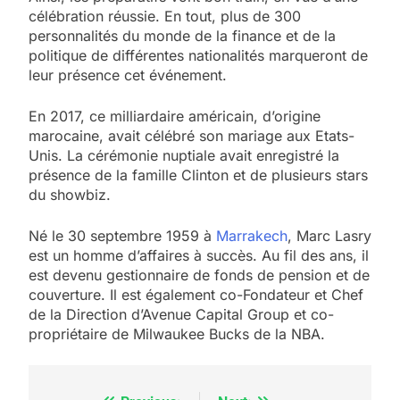
célébration réussie. En tout, plus de 300
personnalités du monde de la finance et de la
politique de différentes nationalités marqueront de
leur présence cet événement.
En 2017, ce milliardaire américain, d’origine
marocaine, avait célébré son mariage aux Etats-
Unis. La cérémonie nuptiale avait enregistré la
présence de la famille Clinton et de plusieurs stars
du showbiz.
Né le 30 septembre 1959 à
Marrakech
, Marc Lasry
est un homme d’affaires à succès. Au fil des ans, il
est devenu gestionnaire de fonds de pension et de
5
couverture. Il est également co-Fondateur et Chef
2025, l’année la plus
de la Direction d’Avenue Capital Group et co-
meurtrière selon le
propriétaire de Milwaukee Bucks de la NBA.
rapport d’ADL contre
FRANCE
ISRAÉL
l’antisémitisme