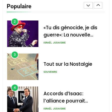
De Loya Stauber
Populaire
CINEMA
ISRAÉL
2
«Tu dis génocide, je dis
guerre»: La nouvelle
chanson de Boy George
ISRAÉL
JUDAISME
3
Tout sur la Nostalgie
SOUVENIRS
4
Accords d’Isaac:
l’alliance pourrait
s’étendre à 13 pays
ISRAÉL
JUDAISME