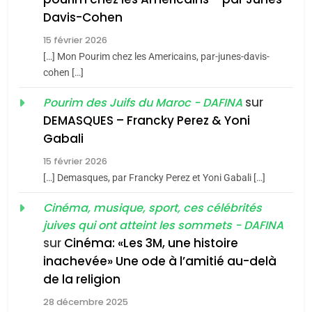
Maroc : Les amandes de
Davis-Cohen
Tafraout, le miel de Tadla
15 février 2026
Azilal consacrés produits
DAFINA
MAROC
[…] Mon Pourim chez les Americains, par-junes-davis-
du terroir
cohen […]
1
Oeil ravageur – Vanessa
sur
Pourim des Juifs du Maroc - DAFINA
De Loya Stauber
DEMASQUES – Francky Perez & Yoni
5
Gabali
CINEMA
ISRAÉL
2025, l’année la plus
15 février 2026
meurtrière selon le rapport
2
[…] Demasques, par Francky Perez et Yoni Gabali […]
«Tu dis génocide, je dis
d’ADL contre
FRANCE
ISRAÉL
guerre»: La nouvelle
Cinéma, musique, sport, ces célébrités
l’antisémitisme
juives qui ont atteint les sommets - DAFINA
chanson de Boy George
6
ISRAÉL
JUDAISME
FIÈRE, DIGNE ET RÉSILIENTE :
sur
Cinéma: «Les 3M, une histoire
inachevée» Une ode à l’amitié au-delà
POURQUOI JE REVENDIQUE
3
de la religion
MA JUDAÏTE par Thérèse
Tout sur la Nostalgie
ISRAÉL
JUDAISME
Zrihen-Dvir
28 décembre 2025
SOUVENIRS