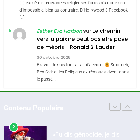
[…] carrière et croyances religieuses fortes n’a donc rien
7
CE QUI NOUS MANQUE –
d’impossible, bien au contraire. D’Hollywood à Facebook
[…]
Jacques Hadida
4
Accords d’Isaac:
sur
Le chemin
JUDAISME
Esther Eva Harbon
l’alliance pourrait
vers la paix ne peut pas être pavé
s’étendre à 13 pays
8
de mépris – Ronald S. Lauder
ISRAÉL
JUDAISME
Maroc : Les amandes de
d’Amérique latine
30 octobre 2025
Tafraout, le miel de Tadla
5
Bravo ! Je suis tout à fait d'accord.
Smotrich,
2025, l’année la plus
Azilal consacrés produits
DAFINA
MAROC
Ben Gvir et les Religieux extrêmistes vivent dans
meurtrière selon le
du terroir
le passé,…
rapport d’ADL contre
1
FRANCE
ISRAÉL
Oeil ravageur – Vanessa De
l’antisémitisme
Loya Stauber
6
Contenu Populaire
FIÈRE, DIGNE ET RÉSILIENTE :
CINEMA
ISRAÉL
POURQUOI JE REVENDIQUE
MA JUDAÏTE par Thérèse
2
ISRAÉL
JUDAISME
«Tu dis génocide, je dis
Zrihen-Dvir