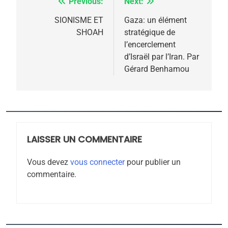
Previous:
Next:
Navigation
6
FIÈRE, DIGNE ET RÉSILIENTE :
de
SIONISME ET
Gaza: un élément
POURQUOI JE REVENDIQUE
SHOAH
stratégique de
l’article
MA JUDAÏTE par Thérèse
l’encerclement
ISRAÉL
JUDAISME
d’Israël par l’Iran. Par
Zrihen-Dvir
Gérard Benhamou
7
CE QUI NOUS MANQUE –
Jacques Hadida
JUDAISME
LAISSER UN COMMENTAIRE
8
Maroc : Les amandes de
Vous devez
vous connecter
pour publier un
Tafraout, le miel de Tadla
commentaire.
Azilal consacrés produits
DAFINA
MAROC
du terroir
1
Oeil ravageur – Vanessa