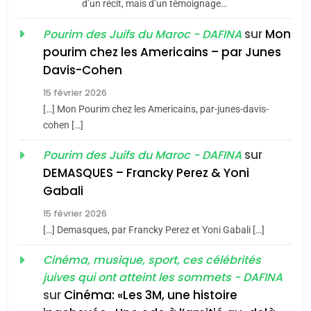
d’un récit, mais d’un témoignage…
JUDAISME
sur
Mon
Pourim des Juifs du Maroc - DAFINA
8
pourim chez les Americains – par Junes
Maroc : Les amandes de
Davis-Cohen
Tafraout, le miel de Tadla
15 février 2026
Azilal consacrés produits
DAFINA
MAROC
[…] Mon Pourim chez les Americains, par-junes-davis-
du terroir
cohen […]
1
Oeil ravageur – Vanessa
sur
Pourim des Juifs du Maroc - DAFINA
De Loya Stauber
DEMASQUES – Francky Perez & Yoni
5
Gabali
CINEMA
ISRAÉL
2025, l’année la plus
15 février 2026
meurtrière selon le rapport
2
[…] Demasques, par Francky Perez et Yoni Gabali […]
«Tu dis génocide, je dis
d’ADL contre
FRANCE
ISRAÉL
guerre»: La nouvelle
Cinéma, musique, sport, ces célébrités
l’antisémitisme
juives qui ont atteint les sommets - DAFINA
chanson de Boy George
6
ISRAÉL
JUDAISME
FIÈRE, DIGNE ET RÉSILIENTE :
sur
Cinéma: «Les 3M, une histoire