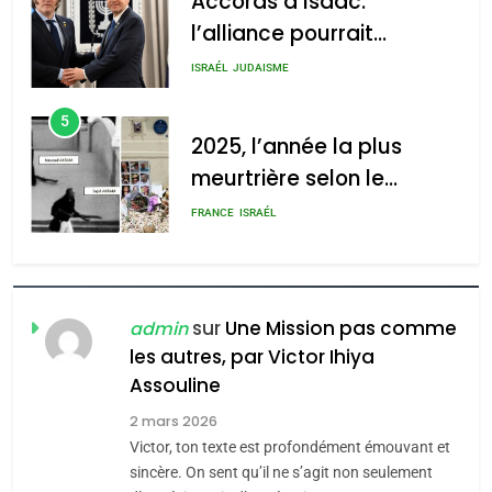
Accords d’Isaac:
l’alliance pourrait
s’étendre à 13 pays
ISRAÉL
JUDAISME
d’Amérique latine
5
2025, l’année la plus
meurtrière selon le
rapport d’ADL contre
FRANCE
ISRAÉL
l’antisémitisme
6
FIÈRE, DIGNE ET RÉSILIENTE :
POURQUOI JE REVENDIQUE
sur
Une Mission pas comme
admin
MA JUDAÏTE par Thérèse
les autres, par Victor Ihiya
ISRAÉL
JUDAISME
Assouline
Zrihen-Dvir
7
2 mars 2026
CE QUI NOUS MANQUE –
Victor, ton texte est profondément émouvant et
Jacques Hadida
sincère. On sent qu’il ne s’agit non seulement