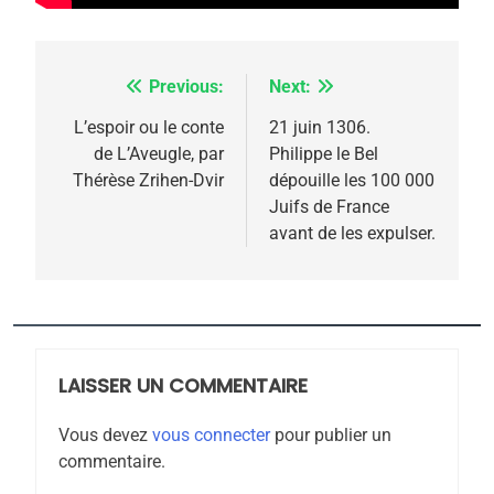
meurtrière selon le
rapport d’ADL contre
FRANCE
ISRAÉL
l’antisémitisme
Previous:
Next:
Navigation
6
FIÈRE, DIGNE ET RÉSILIENTE :
de
L’espoir ou le conte
21 juin 1306.
POURQUOI JE REVENDIQUE
de L’Aveugle, par
Philippe le Bel
l’article
MA JUDAÏTE par Thérèse
Thérèse Zrihen-Dvir
dépouille les 100 000
ISRAÉL
JUDAISME
Juifs de France
Zrihen-Dvir
avant de les expulser.
7
CE QUI NOUS MANQUE –
Jacques Hadida
JUDAISME
LAISSER UN COMMENTAIRE
8
Maroc : Les amandes de
Vous devez
vous connecter
pour publier un
Tafraout, le miel de Tadla
commentaire.
Azilal consacrés produits
DAFINA
MAROC