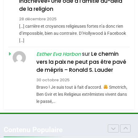
inachevée» Une ode à l’amitié au-delà
POURQUOI JE REVENDIQUE
3
de la religion
MA JUDAÏTE par Thérèse
Tout sur la Nostalgie
ISRAÉL
JUDAISME
Zrihen-Dvir
28 décembre 2025
SOUVENIRS
[…] carrière et croyances religieuses fortes n’a donc rien
7
CE QUI NOUS MANQUE –
d’impossible, bien au contraire. D’Hollywood à Facebook
[…]
Jacques Hadida
4
Accords d’Isaac:
sur
Le chemin
JUDAISME
Esther Eva Harbon
l’alliance pourrait
vers la paix ne peut pas être pavé
s’étendre à 13 pays
8
de mépris – Ronald S. Lauder
ISRAÉL
JUDAISME
Maroc : Les amandes de
d’Amérique latine
30 octobre 2025
Tafraout, le miel de Tadla
5
Bravo ! Je suis tout à fait d'accord.
Smotrich,
2025, l’année la plus
Azilal consacrés produits
DAFINA
MAROC
Ben Gvir et les Religieux extrêmistes vivent dans
meurtrière selon le
du terroir
le passé,…
rapport d’ADL contre
1
FRANCE
ISRAÉL
Oeil ravageur – Vanessa De
l’antisémitisme
Loya Stauber
6
Contenu Populaire
FIÈRE, DIGNE ET RÉSILIENTE :
CINEMA
ISRAÉL