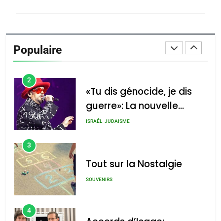
du terroir
1
Oeil ravageur – Vanessa
De Loya Stauber
Populaire
CINEMA
ISRAÉL
2
«Tu dis génocide, je dis
guerre»: La nouvelle
chanson de Boy George
ISRAÉL
JUDAISME
3
Tout sur la Nostalgie
SOUVENIRS
4