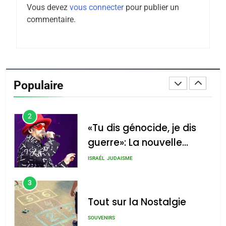
Vous devez
vous connecter
pour publier un
Tafraout, le miel de Tadla
commentaire.
Azilal consacrés produits
DAFINA
MAROC
du terroir
1
Oeil ravageur – Vanessa
De Loya Stauber
Populaire
CINEMA
ISRAÉL
2
«Tu dis génocide, je dis
guerre»: La nouvelle
chanson de Boy George
ISRAÉL
JUDAISME
3
Tout sur la Nostalgie
SOUVENIRS