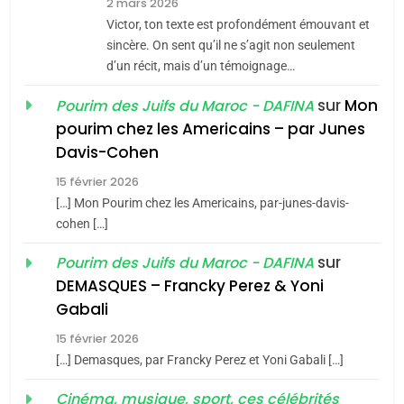
2 mars 2026
CE QUI NOUS MANQUE –
Victor, ton texte est profondément émouvant et
Jacques Hadida
sincère. On sent qu’il ne s’agit non seulement
d’un récit, mais d’un témoignage…
JUDAISME
sur
Mon
Pourim des Juifs du Maroc - DAFINA
8
pourim chez les Americains – par Junes
Maroc : Les amandes de
Davis-Cohen
Tafraout, le miel de Tadla
15 février 2026
Azilal consacrés produits
DAFINA
MAROC
[…] Mon Pourim chez les Americains, par-junes-davis-
du terroir
cohen […]
1
Oeil ravageur – Vanessa
sur
Pourim des Juifs du Maroc - DAFINA
De Loya Stauber
DEMASQUES – Francky Perez & Yoni
5
Gabali
CINEMA
ISRAÉL
2025, l’année la plus
15 février 2026
meurtrière selon le rapport
2
[…] Demasques, par Francky Perez et Yoni Gabali […]
«Tu dis génocide, je dis
d’ADL contre
FRANCE
ISRAÉL
guerre»: La nouvelle
Cinéma, musique, sport, ces célébrités