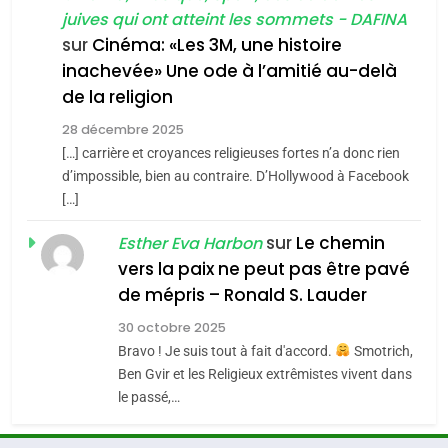
l’antisémitisme
juives qui ont atteint les sommets - DAFINA
chanson de Boy George
6
ISRAÉL
JUDAISME
FIÈRE, DIGNE ET RÉSILIENTE :
sur
Cinéma: «Les 3M, une histoire
inachevée» Une ode à l’amitié au-delà
POURQUOI JE REVENDIQUE
3
de la religion
MA JUDAÏTE par Thérèse
Tout sur la Nostalgie
ISRAÉL
JUDAISME
Zrihen-Dvir
28 décembre 2025
SOUVENIRS
[…] carrière et croyances religieuses fortes n’a donc rien
7
CE QUI NOUS MANQUE –
d’impossible, bien au contraire. D’Hollywood à Facebook
[…]
Jacques Hadida
4
Accords d’Isaac:
sur
Le chemin
JUDAISME
Esther Eva Harbon
l’alliance pourrait
vers la paix ne peut pas être pavé
s’étendre à 13 pays
8
de mépris – Ronald S. Lauder
ISRAÉL
JUDAISME
Maroc : Les amandes de
d’Amérique latine
30 octobre 2025
Tafraout, le miel de Tadla
5
Bravo ! Je suis tout à fait d'accord.
Smotrich,
2025, l’année la plus
Azilal consacrés produits
DAFINA
MAROC
Ben Gvir et les Religieux extrêmistes vivent dans
meurtrière selon le
du terroir
le passé,…
rapport d’ADL contre
1
FRANCE
ISRAÉL
Oeil ravageur – Vanessa De