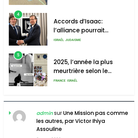
4
Accords d’Isaac:
l’alliance pourrait
s’étendre à 13 pays
ISRAÉL
JUDAISME
d’Amérique latine
5
2025, l’année la plus
meurtrière selon le
rapport d’ADL contre
FRANCE
ISRAÉL
l’antisémitisme
6
FIÈRE, DIGNE ET RÉSILIENTE :
POURQUOI JE REVENDIQUE
sur
Une Mission pas comme
admin
MA JUDAÏTE par Thérèse
les autres, par Victor Ihiya
ISRAÉL
JUDAISME
Assouline
Zrihen-Dvir
7