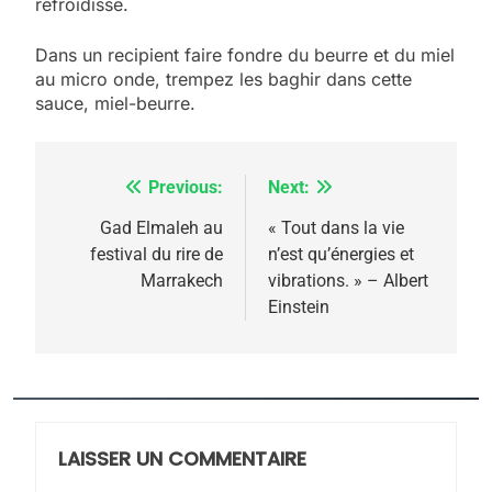
refroidisse.
5
2025, l’année la plus
Dans un recipient faire fondre du beurre et du miel
meurtrière selon le
au micro onde, trempez les baghir dans cette
sauce, miel-beurre.
rapport d’ADL contre
FRANCE
ISRAÉL
l’antisémitisme
6
FIÈRE, DIGNE ET RÉSILIENTE :
Previous:
Next:
Navigation
POURQUOI JE REVENDIQUE
de
Gad Elmaleh au
« Tout dans la vie
MA JUDAÏTE par Thérèse
festival du rire de
n’est qu’énergies et
ISRAÉL
JUDAISME
l’article
Marrakech
vibrations. » – Albert
Zrihen-Dvir
Einstein
7
CE QUI NOUS MANQUE –
Jacques Hadida
JUDAISME
LAISSER UN COMMENTAIRE
8
Maroc : Les amandes de