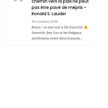
chemin vers la paix ne peut
JUDAISME
pas être pavé de mépris –
8
Maroc : Les Amandes
Ronald S. Lauder
De Tafraout, Le Miel
30 octobre 2025
De Tadla Azilal
Bravo ! Je suis tout à fait d'accord.
DAFINA
MAROC
Smotrich, Ben Gvir et les Religieux
Consacrés Produits
extrêmistes vivent dans le passé,…
Du Terroir