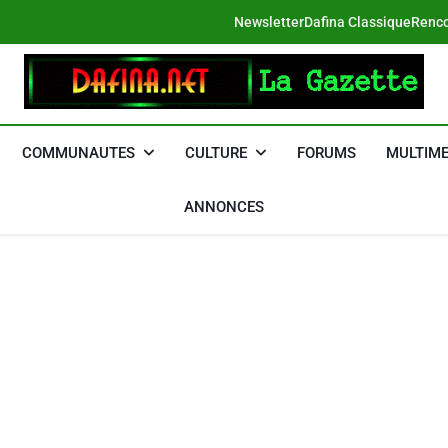
Newsletter
Dafina Classique
Renco
DAFINA
Le Net Des Juifs Du Maroc
COMMUNAUTES
CULTURE
FORUMS
MULTIME
ANNONCES