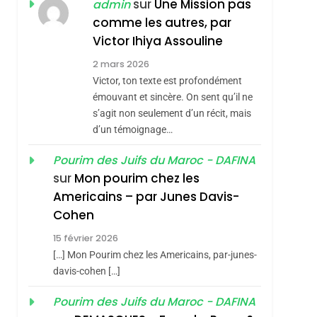
JUDAISME
sur
Une Mission pas
admin
comme les autres, par
8
Maroc : Les Amandes
Victor Ihiya Assouline
De Tafraout, Le Miel
2 mars 2026
De Tadla Azilal
Victor, ton texte est profondément
DAFINA
MAROC
Consacrés Produits
émouvant et sincère. On sent qu’il ne
1
s’agit non seulement d’un récit, mais
Oeil Ravageur –
Du Terroir
d’un témoignage…
Vanessa De Loya
Stauber
Pourim des Juifs du Maroc - DAFINA
CINEMA
ISRAÉL
sur
Mon pourim chez les
2
Americains – par Junes Davis-
«Tu Dis Génocide, Je
Cohen
Dis Guerre»: La
15 février 2026
Nouvelle Chanson De
ISRAÉL
JUDAISME
[…] Mon Pourim chez les Americains, par-junes-
Boy George
3
davis-cohen […]
Tout Sur La Nostalgie
Pourim des Juifs du Maroc - DAFINA
SOUVENIRS