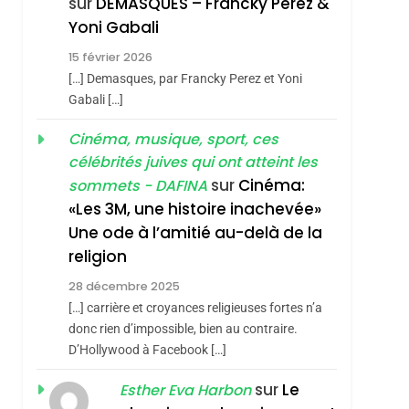
sur
DEMASQUES – Francky Perez &
4
Yoni Gabali
Accords D’Isaac:
15 février 2026
L’alliance Pourrait
[…] Demasques, par Francky Perez et Yoni
S’étendre À 13 Pays
ISRAÉL
JUDAISME
Gabali […]
D’Amérique Latine
5
Cinéma, musique, sport, ces
2025, L’année La Plus
célébrités juives qui ont atteint les
Meurtrière Selon Le
sur
Cinéma:
sommets - DAFINA
Rapport D’ADL
FRANCE
ISRAÉL
«Les 3M, une histoire inachevée»
Contre
Une ode à l’amitié au-delà de la
6
FIÈRE, DIGNE ET
L’antisémitisme
religion
RÉSILIENTE :
28 décembre 2025
POURQUOI JE
ISRAÉL
JUDAISME
[…] carrière et croyances religieuses fortes n’a
REVENDIQUE MA
donc rien d’impossible, bien au contraire.
7
CE QUI NOUS
D’Hollywood à Facebook […]
JUDAÏTE Par Thérèse
MANQUE – Jacques
Zrihen-Dvir
sur
Le
Esther Eva Harbon
Hadida