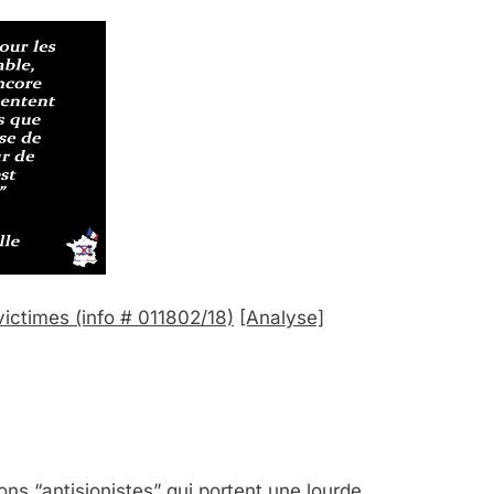
 victimes
(info # 011802/18)
[Analyse]
ns “antisionistes” qui portent une lourde