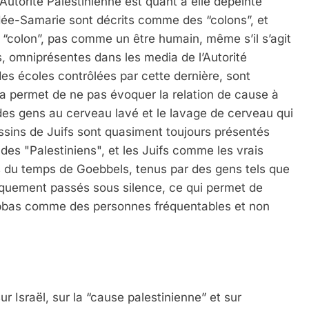
’Autorité Palestinienne est quant à elle dépeinte
dée-Samarie sont décrits comme des “colons”, et
n “colon”, pas comme un être humain, même s’il s’agit
s, omniprésentes dans les media de l’Autorité
es écoles contrôlées par cette dernière, sont
 permet de ne pas évoquer la relation de cause à
des gens au cerveau lavé et le lavage de cerveau qui
assins de Juifs sont quasiment toujours présentés
s "Palestiniens", et les Juifs comme les vrais
es du temps de Goebbels, tenus par des gens tels que
ement passés sous silence, ce qui permet de
bas comme des personnes fréquentables et non
sur Israël, sur la “cause palestinienne” et sur