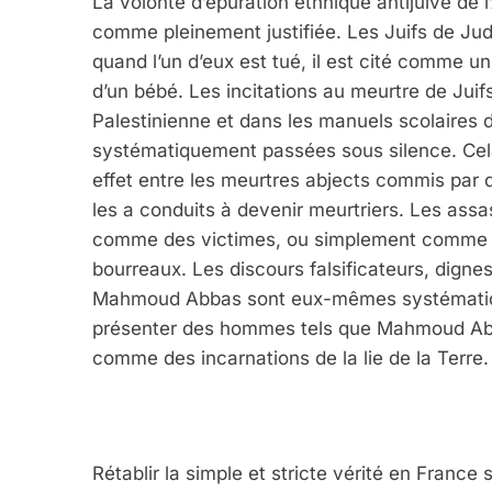
La volonté d’épuration ethnique antijuive de l
comme pleinement justifiée. Les Juifs de Ju
quand l’un d’eux est tué, il est cité comme u
d’un bébé. Les incitations au meurtre de Juif
Palestinienne et dans les manuels scolaires d
systématiquement passées sous silence. Cela
effet entre les meurtres abjects commis par 
les a conduits à devenir meurtriers. Les ass
comme des victimes, ou simplement comme de
bourreaux. Les discours falsificateurs, dign
Mahmoud Abbas sont eux-mêmes systématiqu
présenter des hommes tels que Mahmoud Ab
comme des incarnations de la lie de la Terre.
Rétablir la simple et stricte vérité en France 