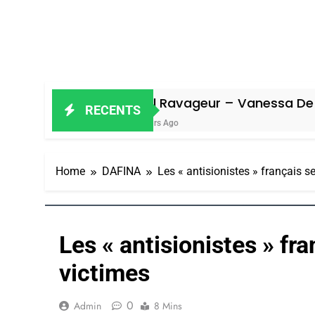
Oeil Ravageur – Vanessa De Loya Stauber
RECENTS
5 Jours Ago
Home
DAFINA
Les « antisionistes » français s
Les « antisionistes » fr
victimes
0
Admin
8 Mins