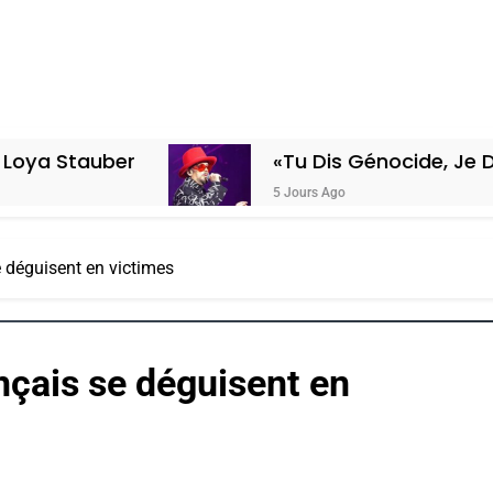
«Tu Dis Génocide, Je Dis Guerre»: La
5 Jours Ago
e déguisent en victimes
ançais se déguisent en