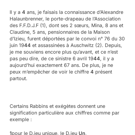
Il y a
4
ans, je faisais la connaissance d’Alexandre
Halaunbrenner, le porte-drapeau de l’Association
des F.F.D.J.F (1), dont ses 2 sœurs, Mina, 8 ans et
Claudine, 5 ans, pensionnaires de la Maison
d’Izieu, furent déportées par le convoi n° 76 du 30
juin 19
44
et assassinées à Auschwitz (2). Depuis,
je me souviens encore plus qu’avant, et ce n’est
pas peu dire, de ce sinistre 6 avril 19
44
, il y a
aujourd’hui exactement 67 ans. De plus, je ne
peux m’empêcher de voir le chiffre
4
présent
partout.
Certains Rabbins et exégètes donnent une
signification particulière aux chiffres comme par
exemple :
1
pour le D.ieu unique, le D.ieu
Un
,