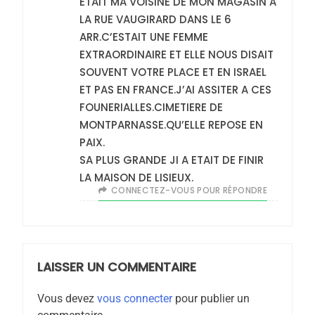
ETAIT MA VOISINE DE MON MAGASIN A
FIÈRE, DIGNE ET RÉSILIENTE :
LA RUE VAUGIRARD DANS LE 6
POURQUOI JE REVENDIQUE
ARR.C’ESTAIT UNE FEMME
MA JUDAÏTE par Thérèse
EXTRAORDINAIRE ET ELLE NOUS DISAIT
ISRAÉL
JUDAISME
SOUVENT VOTRE PLACE ET EN ISRAEL
Zrihen-Dvir
ET PAS EN FRANCE.J’AI ASSITER A CES
7
CE QUI NOUS MANQUE –
FOUNERIALLES.CIMETIERE DE
MONTPARNASSE.QU’ELLE REPOSE EN
Jacques Hadida
PAIX.
JUDAISME
SA PLUS GRANDE JI A ETAIT DE FINIR
LA MAISON DE LISIEUX.
8
CONNECTEZ-VOUS POUR RÉPONDRE
Maroc : Les amandes de
Tafraout, le miel de Tadla
Azilal consacrés produits
DAFINA
MAROC
du terroir
LAISSER UN COMMENTAIRE
1
Oeil ravageur – Vanessa
Vous devez
vous connecter
pour publier un
De Loya Stauber