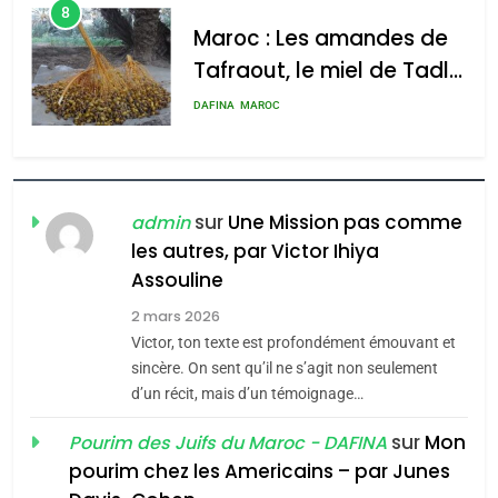
Tafraout, le miel de Tadla
l’antisémitisme
Azilal consacrés produits
DAFINA
MAROC
admin
0
du terroir
1
Oeil ravageur – Vanessa
De Loya Stauber
CINEMA
ISRAÉL
sur
Une Mission pas comme
admin
les autres, par Victor Ihiya
5
2
2025, l’année la plus
Assouline
«Tu dis génocide, je dis
meurtrière selon le rapport
guerre»: La nouvelle
2 mars 2026
d’ADL contre
Victor, ton texte est profondément émouvant et
FRANCE
ISRAÉL
chanson de Boy George
ISRAÉL
JUDAISME
l’antisémitisme
sincère. On sent qu’il ne s’agit non seulement
d’un récit, mais d’un témoignage…
6
3
FIÈRE, DIGNE ET RÉSILIENTE :
sur
Mon
Pourim des Juifs du Maroc - DAFINA
Tout sur la Nostalgie
POURQUOI JE REVENDIQUE
pourim chez les Americains – par Junes
MA JUDAÏTE par Thérèse
SOUVENIRS
ISRAÉL
JUDAISME