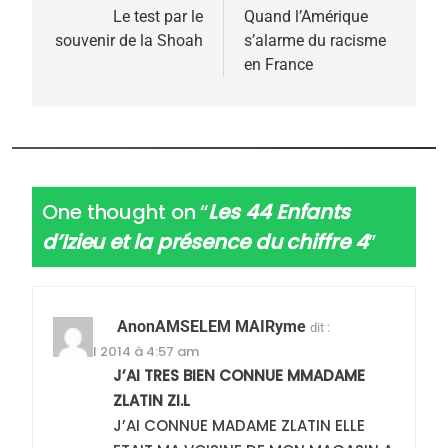
de
Le test par le
Quand l’Amérique
souvenir de la Shoah
s’alarme du racisme
l’article
en France
One thought on “
Les 44 Enfants
d’Izieu et la présence du chiffre 4
”
5
AnonAMSELEM MAIRyme
dit :
2025, l’année la plus
18 avril 2014 à 4:57 am
meurtrière selon le
J’AI TRES BIEN CONNUE MMADAME
rapport d’ADL contre
FRANCE
ISRAÉL
ZLATIN ZI.L
l’antisémitisme
J’AI CONNUE MADAME ZLATIN ELLE
6