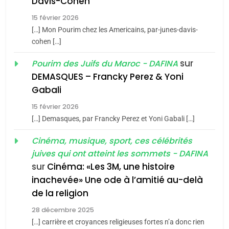
Davis-Cohen
Zrihen-Dvir
15 février 2026
7
4
CE QUI NOUS MANQUE –
[…] Mon Pourim chez les Americains, par-junes-davis-
Accords d’Isaac:
cohen […]
Jacques Hadida
l’alliance pourrait
sur
Pourim des Juifs du Maroc - DAFINA
JUDAISME
s’étendre à 13 pays
ISRAÉL
JUDAISME
DEMASQUES – Francky Perez & Yoni
d’Amérique latine
8
Gabali
5
Maroc : Les amandes de
2025, l’année la plus
15 février 2026
Tafraout, le miel de Tadla
meurtrière selon le
[…] Demasques, par Francky Perez et Yoni Gabali […]
Azilal consacrés produits
DAFINA
MAROC
rapport d’ADL contre
FRANCE
ISRAÉL
Cinéma, musique, sport, ces célébrités
du terroir
l’antisémitisme
juives qui ont atteint les sommets - DAFINA
1
6
Oeil ravageur – Vanessa De
sur
Cinéma: «Les 3M, une histoire
FIÈRE, DIGNE ET RÉSILIENTE :
inachevée» Une ode à l’amitié au-delà
Loya Stauber
POURQUOI JE REVENDIQUE
de la religion
CINEMA
ISRAÉL
MA JUDAÏTE par Thérèse
ISRAÉL
JUDAISME
28 décembre 2025
Zrihen-Dvir
[…] carrière et croyances religieuses fortes n’a donc rien
2