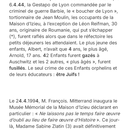
6.
4
.
44
, la Gestapo de Lyon commandée par le
criminel de guerre Barbie, le « boucher de Lyon »,
tortionnaire de Jean Moulin, les occupants de la
Maison d’Izieu, à l’exception de Léon Reifman, 30
ans, originaire de Roumanie, qui put s’échapper
(*), furent raflés alors que dans le réfectoire les
petits déjeuners les attendaient. Le plus jeune des
enfants, Albert, n’avait que
4
ans, le plus âgé,
Arnold, 17 ans.
4
2 Enfants furent
gazés
à
Auschwitz et les 2 autres, « plus âgés », furent
fusillés
. Le seul crime de ces Enfants orphelins et
de leurs éducateurs :
être Juifs !
Le 2
4
.
4
.199
4
, M. François. Mitterrand inaugura le
Musée Mémorial de la Maison d’Izieu déclarant en
particulier : «
Ne laissons pas le temps faire œuvre
d’oubli au lieu de faire œuvre d’Histoire
». Ce jour-
là, Madame Sabine Zlatin (3) avait définitivement