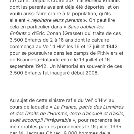
(5) On fit toujours croire aux malheureux Enfants
dont les parents avaient déjà été déportés, et on
voulu aussi faire croire à la population, qu’ils
allaient «
rejoindre leurs parents
». On peut lire
cela en particulier dans «
Sans oublier les
Enfants
» d’Eric Conan (Grasset) qui traite de ces
3.500 Enfants de 2 à 16 ans dont le calvaire
commença au Vel’ d’Hiv’ les 16 et 17 juillet 19
4
2
pour se poursuivre dans les camps de Pithiviers et
de Beaune-la-Rolande entre le 19 juillet et 16
septembre 19
4
2. Un Mémorial en souvenir de ces
3.500 Enfants fut inauguré début 2008.
Au sujet de cette sinistre rafle du Vel’ d’Hiv’ au
cours de laquelle «
La France, patrie des Lumières
et des Droits de l’Homme, terre d’accueil et d’asile,
avait accompli l’irréparable
», pour reprendre les
mémorables paroles prononcées le 16 juillet 1995
par M. Jacques Chirac, 9.000 hommes de la