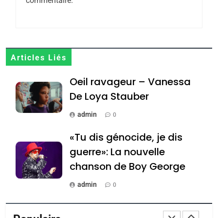
commentaire.
CINEMA
ISRAÉL
2
«Tu dis génocide, je dis
Articles Liés
guerre»: La nouvelle
chanson de Boy George
ISRAÉL
JUDAISME
Oeil ravageur – Vanessa
De Loya Stauber
3
admin
0
Tout sur la Nostalgie
«Tu dis génocide, je dis
SOUVENIRS
guerre»: La nouvelle
chanson de Boy George
4
Accords d’Isaac:
admin
0
l’alliance pourrait
s’étendre à 13 pays
Tout sur la Nostalgie
ISRAÉL
JUDAISME