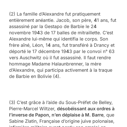
(2) La famille d’Alexandre fut pratiquement
entièrement anéantie. Jacob, son père,
4
1 ans, fut
assassiné par la Gestapo de Barbie le 2
4
novembre 19
4
3 de 17 balles de mitraillette. C’est
Alexandre lui-même qui identifia le corps. Son
frère aîné, Léon, 1
4
ans, fut transféré à Drancy et
déporté le 17 décembre 19
4
3 par le convoi n° 63
vers Auschwitz où il fut assassiné. Il faut rendre
hommage Madame Halaunbrenner, la mère
d’Alexandre, qui participa activement à la traque
de Barbie en Bolivie (4).
(3) C’est grâce à l’aide du Sous-Préfet de Belley,
Pierre-Marcel Wiltzer,
désobéissant aux ordres à
l’inverse de Papon, n’en déplaise à M. Barre
, que
Sabine Zlatin, Française d’origine juive polonaise,