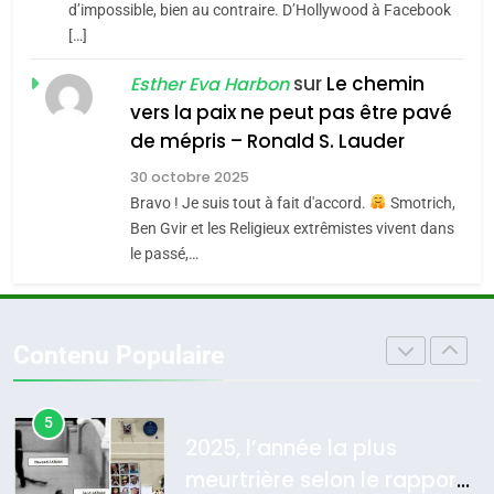
7
«Tu dis génocide, je dis
d’impossible, bien au contraire. D’Hollywood à Facebook
CE QUI NOUS MANQUE –
[…]
guerre»: La nouvelle
Jacques Hadida
chanson de Boy George
sur
Le chemin
ISRAÉL
JUDAISME
Esther Eva Harbon
JUDAISME
vers la paix ne peut pas être pavé
3
de mépris – Ronald S. Lauder
8
Maroc : Les amandes de
Tout sur la Nostalgie
30 octobre 2025
Tafraout, le miel de Tadla
Bravo ! Je suis tout à fait d'accord.
Smotrich,
SOUVENIRS
Ben Gvir et les Religieux extrêmistes vivent dans
Azilal consacrés produits
DAFINA
MAROC
le passé,…
du terroir
4
Accords d’Isaac: l’alliance
pourrait s’étendre à 13 pays
Contenu Populaire
d’Amérique latine
ISRAÉL
JUDAISME
5
2025, l’année la plus
meurtrière selon le rapport