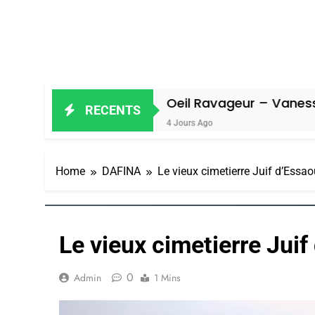
l
Oeil Ravageur – Vanessa De Loya 
RECENTS
4 Jours Ago
Home
DAFINA
Le vieux cimetierre Juif d’Ess
Le vieux cimetierre Jui
0
Admin
1 Mins