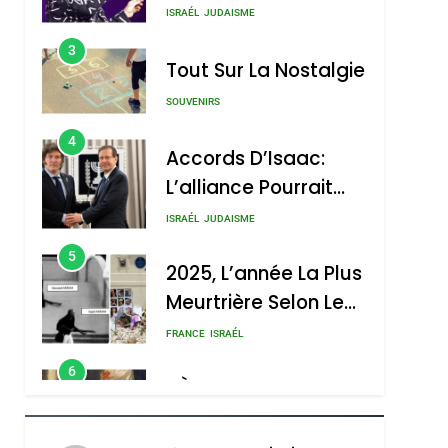
Boy George
3
Tout Sur La Nostalgie
SOUVENIRS
4
Accords D’Isaac:
L’alliance Pourrait
S’étendre À 13 Pays
ISRAÉL
JUDAISME
D’Amérique Latine
5
2025, L’année La Plus
Meurtrière Selon Le
Rapport D’ADL
FRANCE
ISRAÉL
Contre
6
FIÈRE, DIGNE ET
L’antisémitisme
RÉSILIENTE :
POURQUOI JE
ISRAÉL
JUDAISME
REVENDIQUE MA