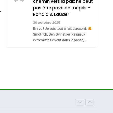
chemin vers la paix ne peut
7
CE QUI NOUS
JUDAÏTE Par Thérèse
roduits Du
pas être pavé de mépris –
MANQUE – Jacques
Zrihen-Dvir
Ronald S. Lauder
Hadida
JUDAISME
30 octobre 2025
Bravo ! Je suis tout à fait d'accord.
8
Maroc : Les Amandes
Smotrich, Ben Gvir et les Religieux
extrêmistes vivent dans le passé,…
De Tafraout, Le Miel
De Tadla Azilal
DAFINA
MAROC
Consacrés Produits
Du Terroir