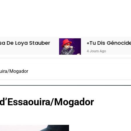
Stauber
«Tu Dis Génocide, Je Dis Gu
4 Jours Ago
aouira/Mogador
f d’Essaouira/Mogador