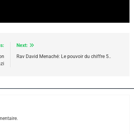
s:
Next:
éon
Rav David Menaché: Le pouvoir du chiffre 5..
zi
 – Jacques Hadida
entaire.