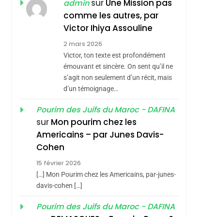
sur
Une Mission pas
admin
7
CE QUI NOUS
JUDAÏTE Par Thérèse
comme les autres, par
MANQUE – Jacques
Zrihen-Dvir
Victor Ihiya Assouline
Hadida
JUDAISME
2 mars 2026
Victor, ton texte est profondément
8
sémitisme
Maroc : Les Amandes
émouvant et sincère. On sent qu’il ne
s’agit non seulement d’un récit, mais
De Tafraout, Le Miel
d’un témoignage…
De Tadla Azilal
DAFINA
MAROC
Consacrés Produits
Pourim des Juifs du Maroc - DAFINA
1
Oeil Ravageur –
Du Terroir
sur
Mon pourim chez les
Americains – par Junes Davis-
Vanessa De Loya
Cohen
Stauber
CINEMA
ISRAÉL
15 février 2026
2
[…] Mon Pourim chez les Americains, par-junes-
«Tu Dis Génocide, Je
hérèse Zrihen-
davis-cohen […]
Dis Guerre»: La
Nouvelle Chanson De
Pourim des Juifs du Maroc - DAFINA
ISRAÉL
JUDAISME