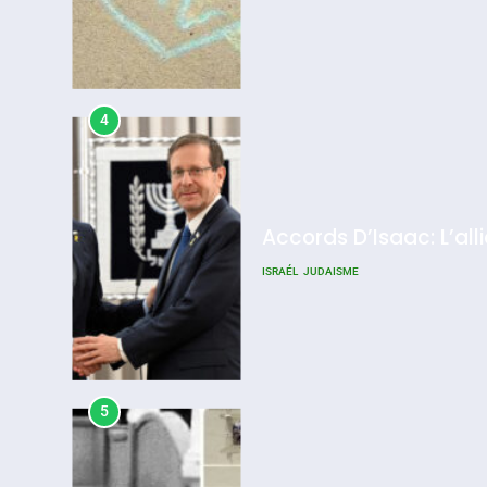
4
Accords D’Isaac: L’all
ISRAÉL
JUDAISME
5