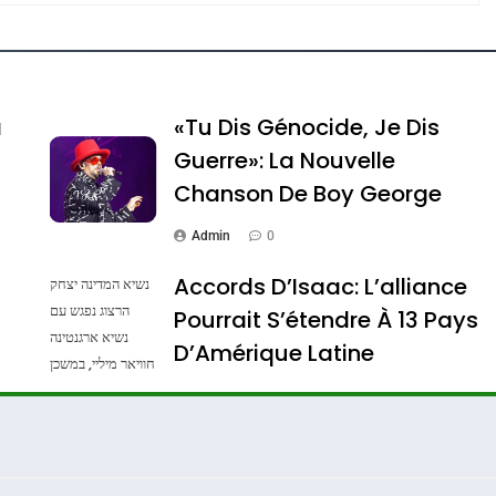
e Tafraout, Le Miel De Tadla Azilal Consacrés P
a
«Tu Dis Génocide, Je Dis
Guerre»: La Nouvelle
Chanson De Boy George
Admin
0
Accords D’Isaac: L’alliance
נשיא המדינה יצחק
הרצוג נפגש עם
Pourrait S’étendre À 13 Pays
נשיא ארגנטינה
ssa De Loya Stauber
D’Amérique Latine
חוויאר מיליי, במשכן
הנשיא בירושלים.
Admin
0
צילום: חיים צח /
לע"מ Photos By
: Haim Zach /