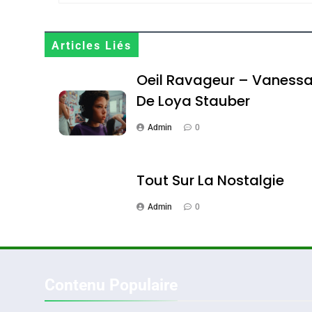
Maroc : Les Amandes D
Terroir
Articles Liés
DAFINA
MAROC
Oeil Ravageur – Vaness
De Loya Stauber
Admin
0
1
Tout Sur La Nostalgie
Admin
0
Oeil Ravageur – Vane
CINEMA
ISRAÉL
Contenu Populaire