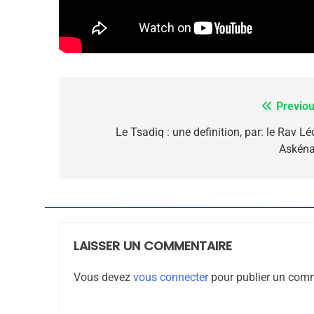
7
Previou
Navigation
de
Le Tsadiq : une definition, par: le Rav L
Askéna
CE QUI NOUS MANQUE
l’article
JUDAISME
LAISSER UN COMMENTAIRE
8
Vous devez
vous connecter
pour publier un comm