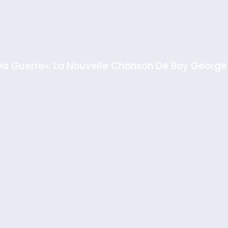
GPO
Dis Guerre»: La Nouvelle Chanson De Boy George
rt