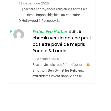
Contre
6
28 décembre 2025
FIÈRE, DIGNE ET
L’antisémitisme
[…] carrière et croyances religieuses fortes n’a
RÉSILIENTE :
donc rien d’impossible, bien au contraire.
POURQUOI JE
D’Hollywood à Facebook […]
ISRAÉL
JUDAISME
REVENDIQUE MA
sur
Le
Esther Eva Harbon
7
CE QUI NOUS
JUDAÏTE Par Thérèse
chemin vers la paix ne peut
MANQUE – Jacques
Zrihen-Dvir
pas être pavé de mépris –
Hadida
Ronald S. Lauder
JUDAISME
30 octobre 2025
8
Maroc : Les Amandes
Bravo ! Je suis tout à fait d'accord.
De Tafraout, Le Miel
Smotrich, Ben Gvir et les Religieux
extrêmistes vivent dans le passé,…
De Tadla Azilal
DAFINA
MAROC
Consacrés Produits
Du Terroir