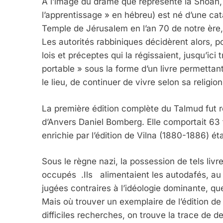
A l’image du drame que représente la Shoah, l
l’apprentissage » en hébreu) est né d’une ca
Temple de Jérusalem en l’an 70 de notre ère,
Les autorités rabbiniques décidèrent alors, pou
lois et préceptes qui la régissaient, jusqu’ic
portable » sous la forme d’un livre permettant
le lieu, de continuer de vivre selon sa religion
La première édition complète du Talmud fut ré
d’Anvers Daniel Bomberg. Elle comportait 63 tr
enrichie par l’édition de Vilna (1880-1886) ét
Sous le règne nazi, la possession de tels livr
occupés .Ils alimentaient les autodafés, a
jugées contraires à l’idéologie dominante, que 
Mais où trouver un exemplaire de l’édition de
difficiles recherches, on trouve la trace de