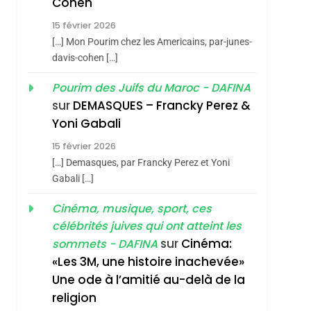
Cohen
2
«Tu Dis Génocide, Je
15 février 2026
[…] Mon Pourim chez les Americains, par-junes-
Dis Guerre»: La
davis-cohen […]
Nouvelle Chanson De
ISRAÉL
JUDAISME
Boy George
Pourim des Juifs du Maroc - DAFINA
3
sur
DEMASQUES – Francky Perez &
Tout Sur La Nostalgie
Yoni Gabali
SOUVENIRS
15 février 2026
4
[…] Demasques, par Francky Perez et Yoni
Accords D’Isaac:
Gabali […]
L’alliance Pourrait
Cinéma, musique, sport, ces
S’étendre À 13 Pays
ISRAÉL
JUDAISME
célébrités juives qui ont atteint les
D’Amérique Latine
5
sur
Cinéma:
sommets - DAFINA
2025, L’année La Plus
«Les 3M, une histoire inachevée»
Meurtrière Selon Le
Une ode à l’amitié au-delà de la
Rapport D’ADL
FRANCE
ISRAÉL
religion