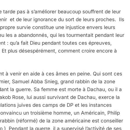
e tarde pas à s’améliorer beaucoup souffrent de leur
nir et de leur ignorance du sort de leurs proches. Ils
 propre survie constitue une injustice envers leurs
u les a abandonnés, qui les tourmentait pendant leur
ent : qu’a fait Dieu pendant toutes ces épreuves,
in ? Et plus désespérément, comment croire encore à
ent à venir en aide à ces âmes en peine. Qui sont ces
remier, Samuel Abba Snieg, grand rabbin de la zone
ant la guerre. Sa femme est morte à Dachau, ou il a
kob Rose, lui aussi survivant de Dachau, exerce la
ulations juives des camps de DP et les instances
convaincu un troisième homme, un Américain, Philip
 rabbin (réformé) de la zone américaine est conseiller
 ) Pendant la guerre, il a supervisé l’activité de ses