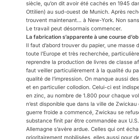
siècle, qu’on dit avoir été cachés en 1945 da
Ottilien) au sud-ouest de Munich. Après rech
trouvent maintenant… à New-York. Non sans di
Le travail peut désormais commencer.
La fabrication s’apparente à une course d’o
Il faut d’abord trouver du papier, une masse 
toute l’Europe et très recherchée, particuli
reprendre la production de livres de classe a
faut veiller particulièrement à la qualité du p
qualité de l’impression. On manque aussi des
et en particulier collodion. Celui-ci est indi
en zinc, au nombre de 1.800 pour chaque volu
n’est disponible que dans la ville de Zwicka
guerre froide a commencé, Zwickau se refuse 
substance finit par être commandée aux U.S.A
Allemagne s’avère ardue. Celles qui ont éch
prioritairement mobilisées, elles aussi pour d