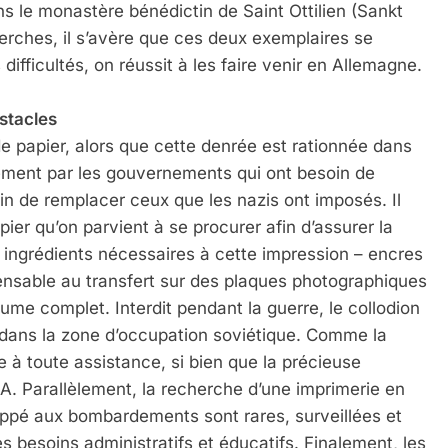
ns le monastère bénédictin de Saint Ottilien (Sankt
erches, il s’avère que ces deux exemplaires se
fficultés, on réussit à les faire venir en Allemagne.
bstacles
de papier, alors que cette denrée est rationnée dans
èrement par les gouvernements qui ont besoin de
fin de remplacer ceux que les nazis ont imposés. Il
apier qu’on parvient à se procurer afin d’assurer la
 ingrédients nécessaires à cette impression – encres
spensable au transfert sur des plaques photographiques
me complet. Interdit pendant la guerre, le collodion
u dans la zone d’occupation soviétique. Comme la
à toute assistance, si bien que la précieuse
. Parallèlement, la recherche d’une imprimerie en
appé aux bombardements sont rares, surveillées et
es besoins administratifs et éducatifs. Finalement, les