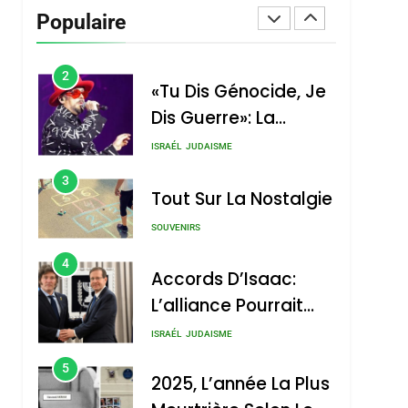
Populaire
2
«Tu Dis Génocide, Je
Dis Guerre»: La
Nouvelle Chanson De
ISRAÉL
JUDAISME
Boy George
3
Tout Sur La Nostalgie
SOUVENIRS
4
Accords D’Isaac:
L’alliance Pourrait
S’étendre À 13 Pays
ISRAÉL
JUDAISME
D’Amérique Latine
5
2025, L’année La Plus
Meurtrière Selon Le
Rapport D’ADL
FRANCE
ISRAÉL