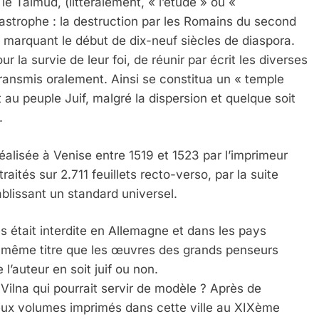
e Talmud, (littéralement, « l’étude » ou «
tastrophe : la destruction par les Romains du second
 marquant le début de dix-neuf siècles de diaspora.
r la survie de leur foi, de réunir par écrit les diverses
i transmis oralement. Ainsi se constitua un « temple
 au peuple Juif, malgré la dispersion et quelque soit
.
alisée à Venise entre 1519 et 1523 par l’imprimeur
aités sur 2.711 feuillets recto-verso, par la suite
ablissant un standard universel.
es était interdite en Allemagne et dans les pays
u même titre que les œuvres des grands penseurs
l’auteur en soit juif ou non.
 Vilna qui pourrait servir de modèle ? Après de
 deux volumes imprimés dans cette ville au XIXème