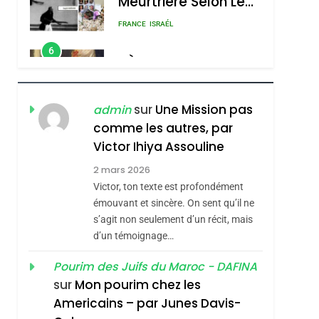
Contre
6
FIÈRE, DIGNE ET
L’antisémitisme
RÉSILIENTE :
POURQUOI JE
ISRAÉL
JUDAISME
REVENDIQUE MA
7
CE QUI NOUS
JUDAÏTE Par Thérèse
sur
Une Mission pas
admin
MANQUE – Jacques
Zrihen-Dvir
comme les autres, par
Hadida
Victor Ihiya Assouline
JUDAISME
2 mars 2026
8
Maroc : Les Amandes
Victor, ton texte est profondément
De Tafraout, Le Miel
émouvant et sincère. On sent qu’il ne
s’agit non seulement d’un récit, mais
De Tadla Azilal
DAFINA
MAROC
d’un témoignage…
Consacrés Produits
1
Oeil Ravageur –
Du Terroir
Pourim des Juifs du Maroc - DAFINA
sur
Mon pourim chez les
Vanessa De Loya
Americains – par Junes Davis-
Stauber
CINEMA
ISRAÉL