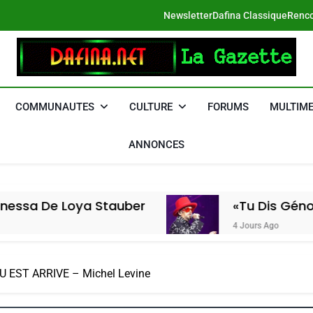
Newsletter
Dafina Classique
Renco
DAFINA
Le Net Des Juifs Du Maroc
COMMUNAUTES
CULTURE
FORUMS
MULTIME
ANNONCES
ya Stauber
«Tu Dis Génocide, Je Dis
4 Jours Ago
EST ARRIVE – Michel Levine