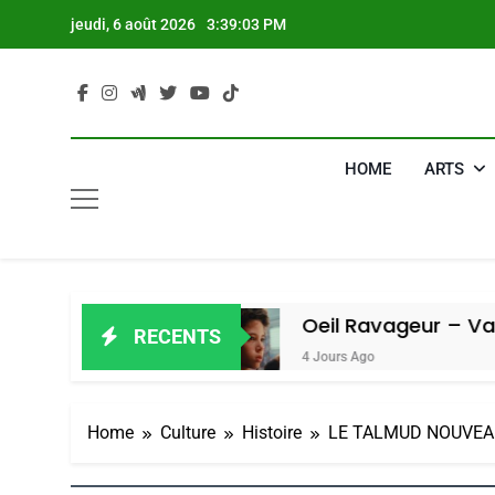
Skip
jeudi, 6 août 2026
3:39:04 PM
to
content
HOME
ARTS
miel
Oeil Ravageur – Vanessa De Lo
RECENTS
4 Jours Ago
Home
Culture
Histoire
LE TALMUD NOUVEAU 