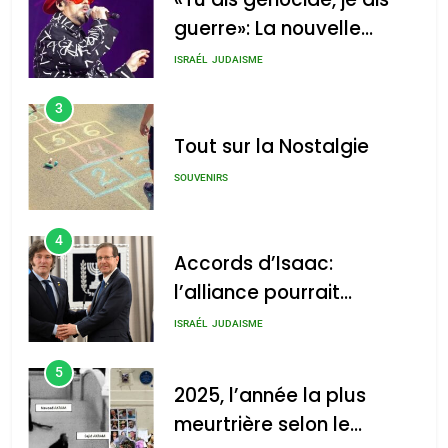
guerre»: La nouvelle
chanson de Boy George
ISRAÉL
JUDAISME
3
Tout sur la Nostalgie
SOUVENIRS
4
Accords d’Isaac:
l’alliance pourrait
s’étendre à 13 pays
ISRAÉL
JUDAISME
d’Amérique latine
5
2025, l’année la plus
meurtrière selon le