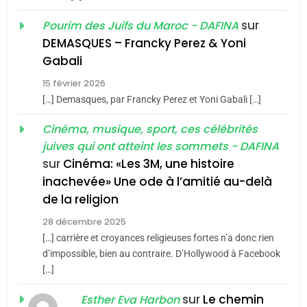
1
Oeil ravageur – Vanessa
sur
Pourim des Juifs du Maroc - DAFINA
De Loya Stauber
DEMASQUES – Francky Perez & Yoni
5
Gabali
CINEMA
ISRAÉL
2025, l’année la plus
15 février 2026
meurtrière selon le rapport
2
[…] Demasques, par Francky Perez et Yoni Gabali […]
«Tu dis génocide, je dis
d’ADL contre
FRANCE
ISRAÉL
guerre»: La nouvelle
Cinéma, musique, sport, ces célébrités
l’antisémitisme
juives qui ont atteint les sommets - DAFINA
chanson de Boy George
6
ISRAÉL
JUDAISME
FIÈRE, DIGNE ET RÉSILIENTE :
sur
Cinéma: «Les 3M, une histoire
inachevée» Une ode à l’amitié au-delà
POURQUOI JE REVENDIQUE
3
de la religion
MA JUDAÏTE par Thérèse
Tout sur la Nostalgie
ISRAÉL
JUDAISME
Zrihen-Dvir
28 décembre 2025
SOUVENIRS
[…] carrière et croyances religieuses fortes n’a donc rien
7
CE QUI NOUS MANQUE –
d’impossible, bien au contraire. D’Hollywood à Facebook
[…]
Jacques Hadida
4
Accords d’Isaac:
sur
Le chemin
JUDAISME
Esther Eva Harbon