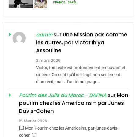
rapport d’ADL contre
FRANCE
ISRAÉL
l’antisémitisme
6
FIÈRE, DIGNE ET RÉSILIENTE :
POURQUOI JE REVENDIQUE
sur
Une Mission pas comme
admin
MA JUDAÏTE par Thérèse
les autres, par Victor Ihiya
ISRAÉL
JUDAISME
Assouline
Zrihen-Dvir
7
2 mars 2026
CE QUI NOUS MANQUE –
Victor, ton texte est profondément émouvant et
Jacques Hadida
sincère. On sent qu’il ne s’agit non seulement
d’un récit, mais d’un témoignage…
JUDAISME
sur
Mon
Pourim des Juifs du Maroc - DAFINA
8
pourim chez les Americains – par Junes
Maroc : Les amandes de
Davis-Cohen
Tafraout, le miel de Tadla
15 février 2026
Azilal consacrés produits
DAFINA
MAROC
[…] Mon Pourim chez les Americains, par-junes-davis-
du terroir
cohen […]