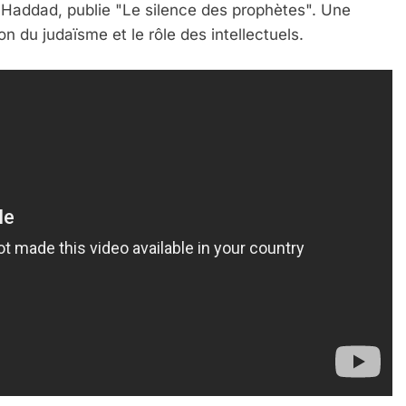
 Haddad, publie "Le silence des prophètes". Une
on du judaïsme et le rôle des intellectuels.
 Meurtrière Selon Le Rapport D’ADL Contre L’anti