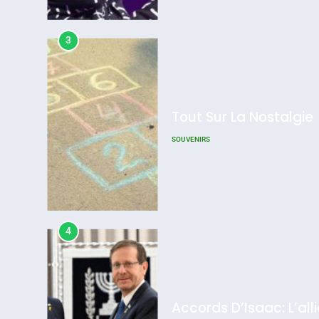
Admin
0
3
Tout Sur La Nostalgie
SOUVENIRS
4
Accords D’Isaac: L’all