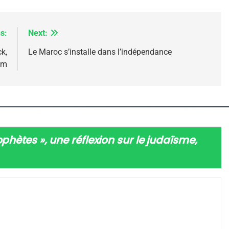
s:
Next:
k,
Le Maroc s’installe dans l’indépendance
em
IENTE : POURQUOI JE REVENDIQUE MA JUDAÏTE Par T
ophètes », une réflexion sur le judaïsme,
 – Jacques Hadida