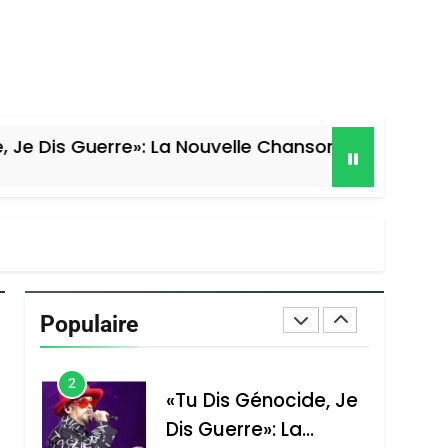
CE QUI NOUS
JUDAÏTE Par Thérèse
MANQUE – Jacques
Zrihen-Dvir
Hadida
JUDAISME
8
Maroc : Les Amandes
erre»: La Nouvelle Chanson De Boy George
De Tafraout, Le Miel
De Tadla Azilal
DAFINA
MAROC
Consacrés Produits
1
Oeil Ravageur –
Du Terroir
Vanessa De Loya
Stauber
CINEMA
ISRAÉL
Populaire
2
«Tu Dis Génocide, Je
Dis Guerre»: La
Nouvelle Chanson De
ISRAÉL
JUDAISME
Boy George