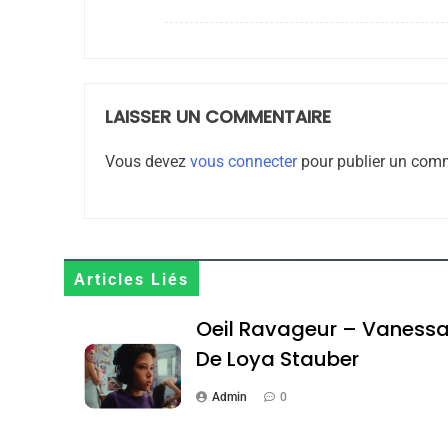
JUDAISME
LAISSER UN COMMENTAIRE
8
Vous devez
vous connecter
pour publier un comm
Maroc : Les Amandes D
Terroir
Articles Liés
DAFINA
MAROC
Oeil Ravageur – Vaness
De Loya Stauber
Admin
0
1