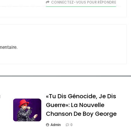
CONNECTEZ-VOUS POUR RÉPONDRE
entaire.
e Tafraout, Le Miel De Tadla Azilal Consacrés P
a
«Tu Dis Génocide, Je Dis
Guerre»: La Nouvelle
Chanson De Boy George
Admin
0