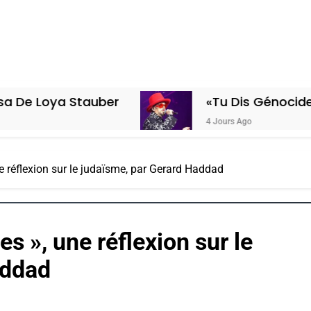
Stauber
«Tu Dis Génocide, Je Dis Gu
4 Jours Ago
e réflexion sur le judaïsme, par Gerard Haddad
s », une réflexion sur le
addad