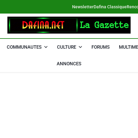
Newsletter
Dafina Classique
Renco
DAFINA
Le Net Des Juifs Du Maroc
COMMUNAUTES
CULTURE
FORUMS
MULTIME
ANNONCES