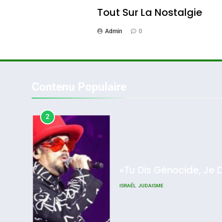
Tout Sur La Nostalgie
Admin
0
Oeil Ravageur – Vane
CINEMA
ISRAÉL
Contenu Populaire
2
2025, L’année La Plus
«Tu Dis Génocide, Je 
Meurtrière Selon Le Rappo
ISRAÉL
JUDAISME
D’ADL Contre
L’antisémitisme