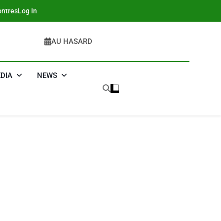
ntres
Log In
AU HASARD
DIA
NEWS
5
2025, L’année La Plus
Meurtrière Selon Le
Rapport D’ADL
FRANCE
ISRAÉL
Contre
6
FIÈRE, DIGNE ET
L’antisémitisme
RÉSILIENTE :
POURQUOI JE
ISRAÉL
JUDAISME
REVENDIQUE MA
7