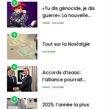
2
«Tu dis génocide, je dis
guerre»: La nouvelle
chanson de Boy George
ISRAÉL
JUDAISME
3
Tout sur la Nostalgie
SOUVENIRS
4
Accords d’Isaac:
l’alliance pourrait
s’étendre à 13 pays
ISRAÉL
JUDAISME
d’Amérique latine
5
2025, l’année la plus