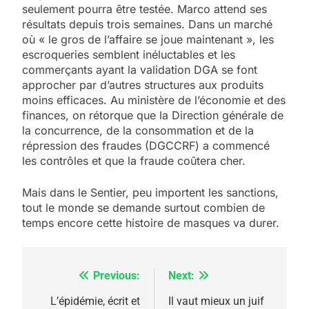
seulement pourra être testée. Marco attend ses
résultats depuis trois semaines. Dans un marché
où « le gros de l’affaire se joue maintenant », les
escroqueries semblent inéluctables et les
commerçants ayant la validation DGA se font
approcher par d’autres structures aux produits
moins efficaces. Au ministère de l’économie et des
finances, on rétorque que la Direction générale de
la concurrence, de la consommation et de la
répression des fraudes (DGCCRF) a commencé
les contrôles et que la fraude coûtera cher.
5
2025, l’année la plus
Mais dans le Sentier, peu importent les sanctions,
meurtrière selon le
tout le monde se demande surtout combien de
temps encore cette histoire de masques va durer.
rapport d’ADL contre
FRANCE
ISRAÉL
l’antisémitisme
6
FIÈRE, DIGNE ET RÉSILIENTE :
Previous:
Next:
Navigation
POURQUOI JE REVENDIQUE
de
L’épidémie, écrit et
Il vaut mieux un juif