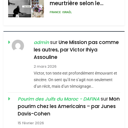
meurtrière selon le
rapport d’ADL contre
FRANCE
ISRAÉL
l’antisémitisme
6
FIÈRE, DIGNE ET RÉSILIENTE :
POURQUOI JE REVENDIQUE
sur
Une Mission pas comme
admin
MA JUDAÏTE par Thérèse
les autres, par Victor Ihiya
ISRAÉL
JUDAISME
Assouline
Zrihen-Dvir
7
2 mars 2026
CE QUI NOUS MANQUE –
Victor, ton texte est profondément émouvant et
Jacques Hadida
sincère. On sent qu’il ne s’agit non seulement
d’un récit, mais d’un témoignage…
JUDAISME
sur
Mon
Pourim des Juifs du Maroc - DAFINA
8
pourim chez les Americains – par Junes
Maroc : Les amandes de
Davis-Cohen
Tafraout, le miel de Tadla
15 février 2026
Azilal consacrés produits
DAFINA
MAROC