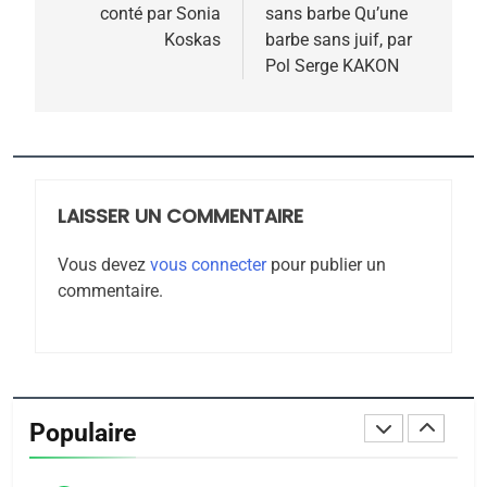
MA JUDAÏTE par Thérèse
conté par Sonia
sans barbe Qu’une
ISRAÉL
JUDAISME
l’article
Koskas
barbe sans juif, par
Zrihen-Dvir
Pol Serge KAKON
7
CE QUI NOUS MANQUE –
Jacques Hadida
JUDAISME
LAISSER UN COMMENTAIRE
8
Maroc : Les amandes de
Vous devez
vous connecter
pour publier un
Tafraout, le miel de Tadla
commentaire.
Azilal consacrés produits
DAFINA
MAROC
du terroir
1
Oeil ravageur – Vanessa
De Loya Stauber
Populaire
CINEMA
ISRAÉL