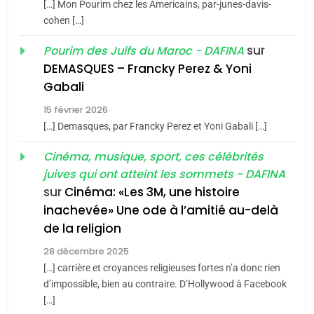
[…] Mon Pourim chez les Americains, par-junes-davis-
du terroir
cohen […]
1
Oeil ravageur – Vanessa
sur
Pourim des Juifs du Maroc - DAFINA
De Loya Stauber
DEMASQUES – Francky Perez & Yoni
5
Gabali
CINEMA
ISRAÉL
2025, l’année la plus
15 février 2026
meurtrière selon le rapport
2
[…] Demasques, par Francky Perez et Yoni Gabali […]
«Tu dis génocide, je dis
d’ADL contre
FRANCE
ISRAÉL
guerre»: La nouvelle
Cinéma, musique, sport, ces célébrités
l’antisémitisme
juives qui ont atteint les sommets - DAFINA
chanson de Boy George
6
ISRAÉL
JUDAISME
FIÈRE, DIGNE ET RÉSILIENTE :
sur
Cinéma: «Les 3M, une histoire
inachevée» Une ode à l’amitié au-delà
POURQUOI JE REVENDIQUE
3
de la religion
MA JUDAÏTE par Thérèse
Tout sur la Nostalgie
ISRAÉL
JUDAISME
Zrihen-Dvir
28 décembre 2025
SOUVENIRS
[…] carrière et croyances religieuses fortes n’a donc rien
7
CE QUI NOUS MANQUE –
d’impossible, bien au contraire. D’Hollywood à Facebook
[…]
Jacques Hadida
4