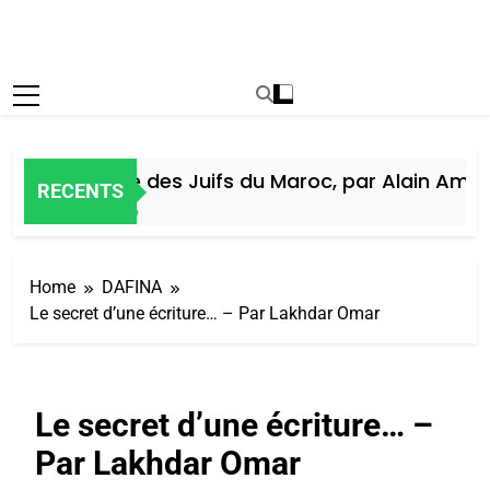
Histoire des Juifs du Maroc, par Alain Amiel
RECENTS
5 Jours Ago
Home
DAFINA
Le secret d’une écriture… – Par Lakhdar Omar
Le secret d’une écriture… –
Par Lakhdar Omar