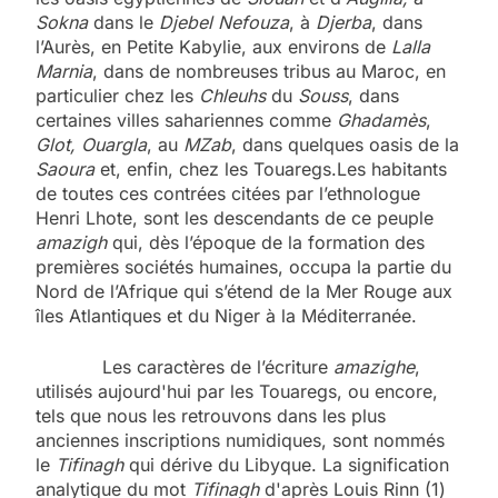
Sokna
dans le
Djebel Nefouza
, à
Djerba
, dans
l’Aurès, en Petite Kabylie, aux environs de
Lalla
Marnia
, dans de nombreuses tribus au Maroc, en
particulier chez les
Chleuhs
du
Souss
, dans
certaines villes sahariennes comme
Ghadamès
,
Glot, Ouargla
, au
MZab
, dans quelques oasis de la
Saoura
et, enfin, chez les Touaregs.Les habitants
de toutes ces contrées citées par l’ethnologue
Henri Lhote, sont les descendants de ce peuple
amazigh
qui, dès l’époque de la formation des
premières sociétés humaines, occupa la partie du
Nord de l’Afrique qui s’étend de la Mer Rouge aux
îles Atlantiques et du Niger à la Méditerranée.
Les caractères de l’écriture
amazighe
,
utilisés aujourd'hui par les Touaregs, ou encore,
tels que nous les retrouvons dans les plus
anciennes inscriptions numidiques, sont nommés
le
Tifinagh
qui dérive du Libyque. La signification
analytique du mot
Tifinagh
d'après Louis Rinn (1)