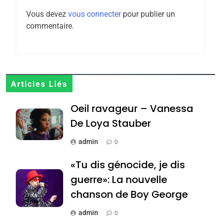
POURQUOI JE REVENDIQUE
Vous devez
vous connecter
pour publier un
MA JUDAÏTE par Thérèse
ISRAÉL
JUDAISME
commentaire.
Zrihen-Dvir
7
CE QUI NOUS MANQUE –
Jacques Hadida
Articles Liés
JUDAISME
Oeil ravageur – Vanessa
8
Maroc : Les amandes de
De Loya Stauber
Tafraout, le miel de Tadla
admin
0
Azilal consacrés produits
DAFINA
MAROC
«Tu dis génocide, je dis
du terroir
1
guerre»: La nouvelle
Oeil ravageur – Vanessa
chanson de Boy George
De Loya Stauber
admin
0
CINEMA
ISRAÉL