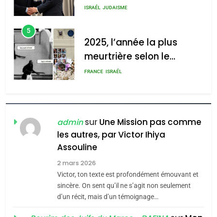
2025, l’année la plus
meurtrière selon le rapport
meurtrière selon le
d’ADL contre
rapport d’ADL contre
FRANCE
ISRAÉL
l’antisémitisme
l’antisémitisme
admin
6
0
FIÈRE, DIGNE ET RÉSILIENTE :
POURQUOI JE REVENDIQUE
MA JUDAÏTE par Thérèse
ISRAÉL
JUDAISME
Zrihen-Dvir
sur
Une Mission pas comme
admin
7
CE QUI NOUS MANQUE –
les autres, par Victor Ihiya
Jacques Hadida
Assouline
2 mars 2026
JUDAISME
Victor, ton texte est profondément émouvant et
8
sincère. On sent qu’il ne s’agit non seulement
Maroc : Les amandes de
d’un récit, mais d’un témoignage…
Tafraout, le miel de Tadla