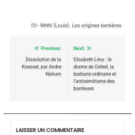
(1)- RINN (Louis), Les origines berbères
Previous:
Next:
Navigation
de
Dissolution de la
Elisabeth Lévy : le
Knesset, par Andre
drame de Créteil, la
l’article
Nahum
barbarie ordinaire et
l’antisémitisme des
5
banlieues
2025, l’année la plus
meurtrière selon le
rapport d’ADL contre
FRANCE
ISRAÉL
l’antisémitisme
6
FIÈRE, DIGNE ET RÉSILIENTE :
LAISSER UN COMMENTAIRE