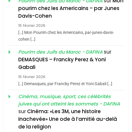
sur
Mon
Pourim des Juifs du Maroc - DAFINA
Azilal consacrés produits
DAFINA
MAROC
pourim chez les Americains – par Junes
du terroir
Davis-Cohen
1
Oeil ravageur – Vanessa
15 février 2026
[…] Mon Pourim chez les Americains, par-junes-davis-
De Loya Stauber
cohen […]
CINEMA
ISRAÉL
sur
Pourim des Juifs du Maroc - DAFINA
5
DEMASQUES – Francky Perez & Yoni
2
2025, l’année la plus
«Tu dis génocide, je dis
Gabali
meurtrière selon le rapport
guerre»: La nouvelle
15 février 2026
d’ADL contre
chanson de Boy George
FRANCE
ISRAÉL
[…] Demasques, par Francky Perez et Yoni Gabali […]
ISRAÉL
JUDAISME
l’antisémitisme
Cinéma, musique, sport, ces célébrités
6
3
FIÈRE, DIGNE ET RÉSILIENTE :
juives qui ont atteint les sommets - DAFINA
Tout sur la Nostalgie
POURQUOI JE REVENDIQUE
sur
Cinéma: «Les 3M, une histoire
inachevée» Une ode à l’amitié au-delà
SOUVENIRS
MA JUDAÏTE par Thérèse
ISRAÉL
JUDAISME
de la religion
Zrihen-Dvir