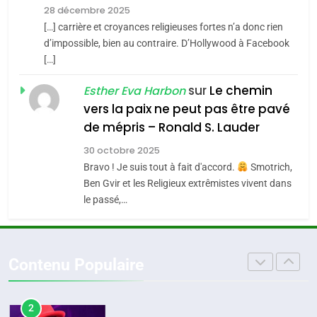
7
28 décembre 2025
4
CE QUI NOUS MANQUE –
Accords d’Isaac:
[…] carrière et croyances religieuses fortes n’a donc rien
Jacques Hadida
d’impossible, bien au contraire. D’Hollywood à Facebook
l’alliance pourrait
[…]
s’étendre à 13 pays
JUDAISME
ISRAÉL
JUDAISME
d’Amérique latine
sur
Le chemin
Esther Eva Harbon
8
5
vers la paix ne peut pas être pavé
Maroc : Les amandes de
2025, l’année la plus
de mépris – Ronald S. Lauder
Tafraout, le miel de Tadla
meurtrière selon le
30 octobre 2025
Azilal consacrés produits
rapport d’ADL contre
DAFINA
MAROC
FRANCE
ISRAÉL
Bravo ! Je suis tout à fait d'accord.
Smotrich,
du terroir
l’antisémitisme
Ben Gvir et les Religieux extrêmistes vivent dans
1
6
le passé,…
Oeil ravageur – Vanessa De
FIÈRE, DIGNE ET RÉSILIENTE :
Loya Stauber
POURQUOI JE REVENDIQUE
MA JUDAÏTE par Thérèse
CINEMA
ISRAÉL
ISRAÉL
JUDAISME
Contenu Populaire
Zrihen-Dvir
2
7
«Tu dis génocide, je dis
CE QUI NOUS MANQUE –