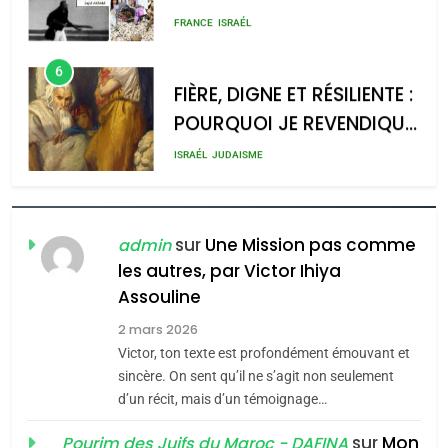
rapport d’ADL contre
meurtrière selon le rapport
FRANCE
ISRAÉL
l’antisémitisme
d’ADL contre
6
l’antisémitisme
FIÈRE, DIGNE ET RÉSILIENTE :
POURQUOI JE REVENDIQUE
admin
0
MA JUDAÏTE par Thérèse
ISRAÉL
JUDAISME
Zrihen-Dvir
7
CE QUI NOUS MANQUE –
Jacques Hadida
sur
Une Mission pas comme
admin
les autres, par Victor Ihiya
JUDAISME
Assouline
8
2 mars 2026
Maroc : Les amandes de
Victor, ton texte est profondément émouvant et
Tafraout, le miel de Tadla
sincère. On sent qu’il ne s’agit non seulement
Azilal consacrés produits
d’un récit, mais d’un témoignage…
DAFINA
MAROC
du terroir
sur
Mon
Pourim des Juifs du Maroc - DAFINA