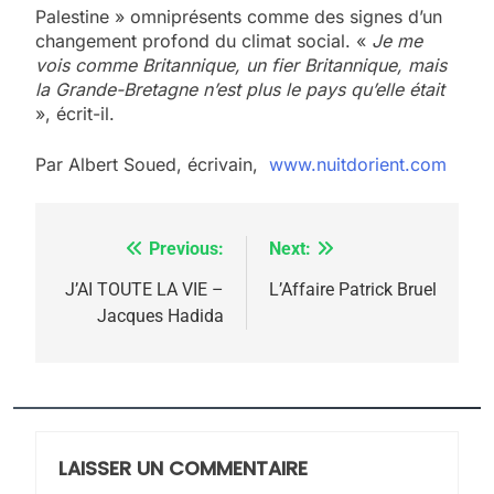
Palestine » omniprésents comme des signes d’un
changement profond du climat social. «
Je me
vois comme Britannique, un fier Britannique, mais
la Grande-Bretagne n’est plus le pays qu’elle était
», écrit-il.
Par Albert Soued, écrivain,
www.nuitdorient.com
5
Previous:
Next:
Navigation
2025, l’année la plus
meurtrière selon le
de
J’AI TOUTE LA VIE –
L’Affaire Patrick Bruel
Jacques Hadida
rapport d’ADL contre
l’article
FRANCE
ISRAÉL
l’antisémitisme
6
FIÈRE, DIGNE ET RÉSILIENTE :
POURQUOI JE REVENDIQUE
MA JUDAÏTE par Thérèse
LAISSER UN COMMENTAIRE
ISRAÉL
JUDAISME