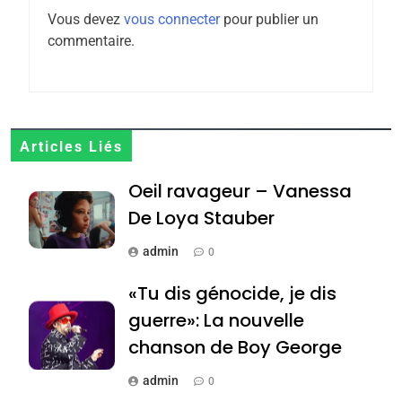
Zrihen-Dvir
Vous devez
vous connecter
pour publier un
7
commentaire.
CE QUI NOUS MANQUE –
Jacques Hadida
JUDAISME
8
Articles Liés
Maroc : Les amandes de
Oeil ravageur – Vanessa
Tafraout, le miel de Tadla
Azilal consacrés produits
De Loya Stauber
DAFINA
MAROC
du terroir
admin
0
1
Oeil ravageur – Vanessa
«Tu dis génocide, je dis
De Loya Stauber
guerre»: La nouvelle
CINEMA
ISRAÉL
chanson de Boy George
2
admin
0
«Tu dis génocide, je dis