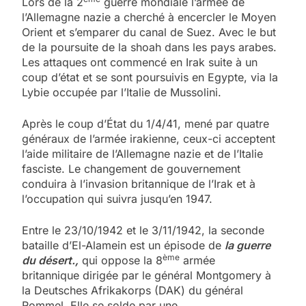
Lors de la 2
guerre mondiale l’armée de
l’Allemagne nazie a cherché à encercler le Moyen
Orient et s’emparer du canal de Suez. Avec le but
de la poursuite de la shoah dans les pays arabes.
Les attaques ont commencé en Irak suite à un
coup d’état et se sont poursuivis en Egypte, via la
Lybie occupée par l’Italie de Mussolini.
Après le coup d’État du 1/4/41, mené par quatre
généraux de l’armée irakienne, ceux-ci acceptent
l’aide militaire de l’Allemagne nazie et de l’Italie
fasciste. Le changement de gouvernement
conduira à l’invasion britannique de l’Irak et à
l’occupation qui suivra jusqu’en 1947.
Entre le 23/10/1942 et le 3/11/1942, la seconde
bataille d’El-Alamein est un épisode de
la guerre
ème
du désert.,
qui oppose la 8
armée
britannique dirigée par le général Montgomery à
la Deutsches Afrikakorps (DAK) du général
Rommel. Elle se solde par une