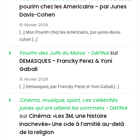
1
pourim chez les Americains – par Junes
Oeil ravageur – Vanessa
Davis-Cohen
De Loya Stauber
15 février 2026
5
CINEMA
ISRAÉL
2025, l’année la plus
[…] Mon Pourim chez les Americains, par-junes-davis-
cohen […]
meurtrière selon le rapport
2
«Tu dis génocide, je dis
d’ADL contre
sur
Pourim des Juifs du Maroc - DAFINA
FRANCE
ISRAÉL
guerre»: La nouvelle
l’antisémitisme
DEMASQUES – Francky Perez & Yoni
chanson de Boy George
6
Gabali
ISRAÉL
JUDAISME
FIÈRE, DIGNE ET RÉSILIENTE :
15 février 2026
POURQUOI JE REVENDIQUE
3
[…] Demasques, par Francky Perez et Yoni Gabali […]
MA JUDAÏTE par Thérèse
Tout sur la Nostalgie
ISRAÉL
JUDAISME
Cinéma, musique, sport, ces célébrités
Zrihen-Dvir
SOUVENIRS
juives qui ont atteint les sommets - DAFINA
7
CE QUI NOUS MANQUE –
sur
Cinéma: «Les 3M, une histoire
inachevée» Une ode à l’amitié au-delà
Jacques Hadida
4
Accords d’Isaac:
de la religion
JUDAISME