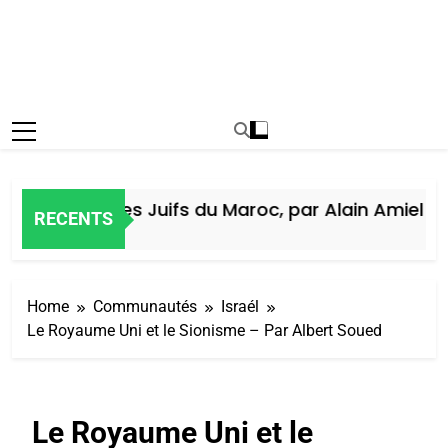
Histoire des Juifs du Maroc, par Alain Amiel
RECENTS
6 Jours Ago
Home
Communautés
Israél
Le Royaume Uni et le Sionisme – Par Albert Soued
Le Royaume Uni et le