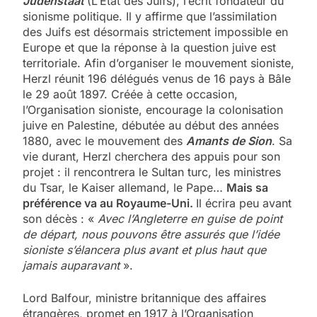
Judenstaat
(L’État des Juifs), l’écrit fondateur du
sionisme politique. Il y affirme que l’assimilation
des Juifs est désormais strictement impossible en
Europe et que la réponse à la question juive est
territoriale. Afin d’organiser le mouvement sioniste,
Herzl réunit 196 délégués venus de 16 pays à Bâle
le 29 août 1897. Créée à cette occasion,
l’Organisation sioniste, encourage la colonisation
juive en Palestine, débutée au début des années
1880, avec le mouvement des
Amants de Sion
. Sa
vie durant, Herzl cherchera des appuis pour son
projet : il rencontrera le Sultan turc, les ministres
du Tsar, le Kaiser allemand, le Pape…
Mais sa
préférence va au Royaume-Uni.
Il écrira peu avant
son décès : «
Avec l’Angleterre en guise de point
de départ, nous pouvons être assurés que l’idée
sioniste s’élancera plus avant et plus haut que
jamais auparavant
».
Lord Balfour, ministre britannique des affaires
étrangères, promet en 1917 à l’Organisation