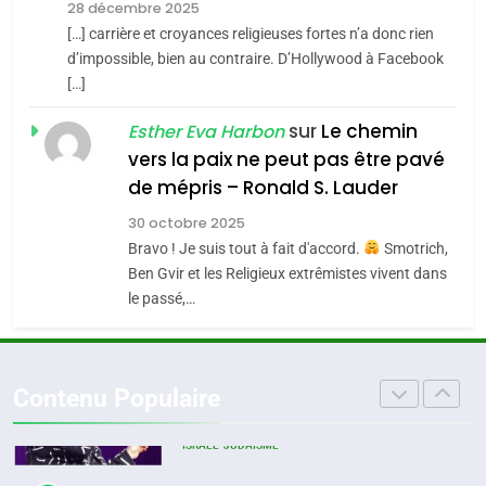
l’alliance pourrait
28 décembre 2025
s’étendre à 13 pays
[…] carrière et croyances religieuses fortes n’a donc rien
8
ISRAÉL
JUDAISME
Maroc : Les amandes de
d’impossible, bien au contraire. D’Hollywood à Facebook
d’Amérique latine
[…]
Tafraout, le miel de Tadla
5
2025, l’année la plus
Azilal consacrés produits
sur
Le chemin
DAFINA
MAROC
Esther Eva Harbon
meurtrière selon le
du terroir
vers la paix ne peut pas être pavé
rapport d’ADL contre
1
de mépris – Ronald S. Lauder
FRANCE
ISRAÉL
Oeil ravageur – Vanessa De
l’antisémitisme
30 octobre 2025
Loya Stauber
6
Bravo ! Je suis tout à fait d'accord.
Smotrich,
FIÈRE, DIGNE ET RÉSILIENTE :
CINEMA
ISRAÉL
Ben Gvir et les Religieux extrêmistes vivent dans
POURQUOI JE REVENDIQUE
le passé,…
MA JUDAÏTE par Thérèse
2
ISRAÉL
JUDAISME
«Tu dis génocide, je dis
Zrihen-Dvir
guerre»: La nouvelle
7
Contenu Populaire
CE QUI NOUS MANQUE –
chanson de Boy George
ISRAÉL
JUDAISME
Jacques Hadida
3
JUDAISME