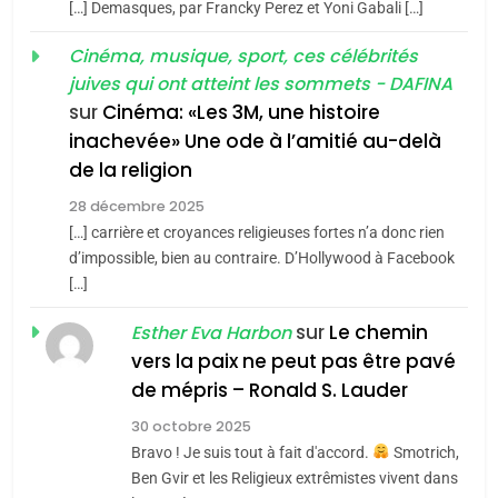
[…] Demasques, par Francky Perez et Yoni Gabali […]
«Tu dis génocide, je dis
d’ADL contre
FRANCE
ISRAÉL
guerre»: La nouvelle
Cinéma, musique, sport, ces célébrités
l’antisémitisme
juives qui ont atteint les sommets - DAFINA
chanson de Boy George
6
ISRAÉL
JUDAISME
FIÈRE, DIGNE ET RÉSILIENTE :
sur
Cinéma: «Les 3M, une histoire
inachevée» Une ode à l’amitié au-delà
POURQUOI JE REVENDIQUE
3
de la religion
MA JUDAÏTE par Thérèse
Tout sur la Nostalgie
ISRAÉL
JUDAISME
Zrihen-Dvir
28 décembre 2025
SOUVENIRS
[…] carrière et croyances religieuses fortes n’a donc rien
7
CE QUI NOUS MANQUE –
d’impossible, bien au contraire. D’Hollywood à Facebook
[…]
Jacques Hadida
4
Accords d’Isaac:
sur
Le chemin
JUDAISME
Esther Eva Harbon
l’alliance pourrait
vers la paix ne peut pas être pavé
s’étendre à 13 pays
8
de mépris – Ronald S. Lauder
ISRAÉL
JUDAISME
Maroc : Les amandes de
d’Amérique latine
30 octobre 2025
Tafraout, le miel de Tadla
5
Bravo ! Je suis tout à fait d'accord.
Smotrich,
2025, l’année la plus
Azilal consacrés produits
DAFINA
MAROC
Ben Gvir et les Religieux extrêmistes vivent dans
meurtrière selon le