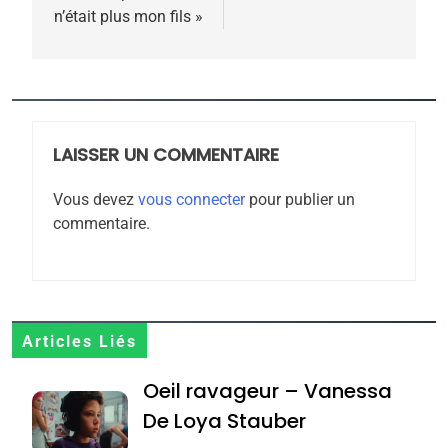
n’était plus mon fils »
5
2025, l’année la plus
meurtrière selon le
rapport d’ADL contre
LAISSER UN COMMENTAIRE
FRANCE
ISRAÉL
l’antisémitisme
Vous devez
vous connecter
pour publier un
6
commentaire.
FIÈRE, DIGNE ET RÉSILIENTE :
POURQUOI JE REVENDIQUE
MA JUDAÏTE par Thérèse
ISRAÉL
JUDAISME
Zrihen-Dvir
7
Articles Liés
CE QUI NOUS MANQUE –
Oeil ravageur – Vanessa
Jacques Hadida
De Loya Stauber
JUDAISME