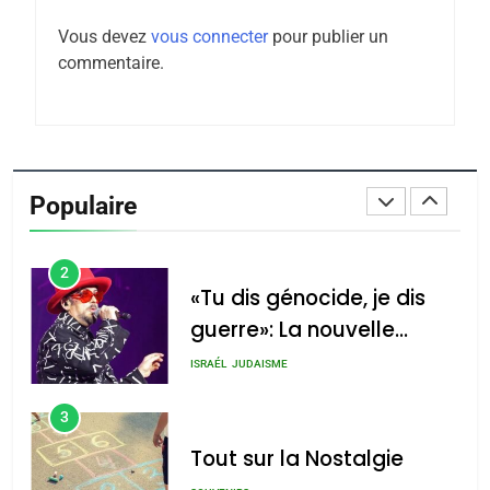
Maroc : Les amandes de
Vous devez
vous connecter
pour publier un
Tafraout, le miel de Tadla
commentaire.
Azilal consacrés produits
DAFINA
MAROC
du terroir
1
Oeil ravageur – Vanessa
De Loya Stauber
Populaire
CINEMA
ISRAÉL
2
«Tu dis génocide, je dis
guerre»: La nouvelle
chanson de Boy George
ISRAÉL
JUDAISME
3
Tout sur la Nostalgie