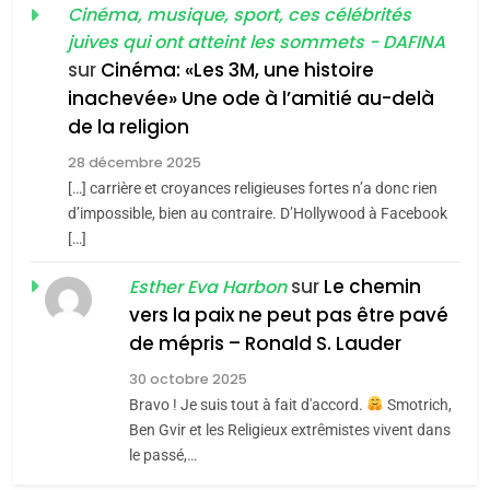
guerre»: La nouvelle
Cinéma, musique, sport, ces célébrités
l’antisémitisme
juives qui ont atteint les sommets - DAFINA
chanson de Boy George
6
ISRAÉL
JUDAISME
FIÈRE, DIGNE ET RÉSILIENTE :
sur
Cinéma: «Les 3M, une histoire
inachevée» Une ode à l’amitié au-delà
POURQUOI JE REVENDIQUE
3
de la religion
MA JUDAÏTE par Thérèse
Tout sur la Nostalgie
ISRAÉL
JUDAISME
Zrihen-Dvir
28 décembre 2025
SOUVENIRS
[…] carrière et croyances religieuses fortes n’a donc rien
7
CE QUI NOUS MANQUE –
d’impossible, bien au contraire. D’Hollywood à Facebook
[…]
Jacques Hadida
4
Accords d’Isaac:
sur
Le chemin
JUDAISME
Esther Eva Harbon
l’alliance pourrait
vers la paix ne peut pas être pavé
s’étendre à 13 pays
8
de mépris – Ronald S. Lauder
ISRAÉL
JUDAISME
Maroc : Les amandes de
d’Amérique latine
30 octobre 2025
Tafraout, le miel de Tadla
5
Bravo ! Je suis tout à fait d'accord.
Smotrich,
2025, l’année la plus
Azilal consacrés produits
DAFINA
MAROC
Ben Gvir et les Religieux extrêmistes vivent dans
meurtrière selon le
du terroir
le passé,…
rapport d’ADL contre
1
FRANCE
ISRAÉL