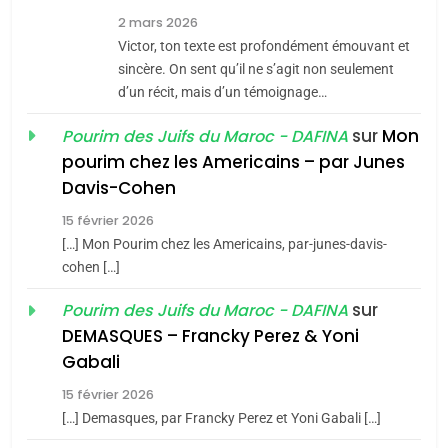
7
2 mars 2026
CE QUI NOUS MANQUE –
Victor, ton texte est profondément émouvant et
Jacques Hadida
sincère. On sent qu’il ne s’agit non seulement
d’un récit, mais d’un témoignage…
JUDAISME
sur
Mon
Pourim des Juifs du Maroc - DAFINA
8
pourim chez les Americains – par Junes
Maroc : Les amandes de
Davis-Cohen
Tafraout, le miel de Tadla
15 février 2026
Azilal consacrés produits
DAFINA
MAROC
[…] Mon Pourim chez les Americains, par-junes-davis-
du terroir
cohen […]
1
Oeil ravageur – Vanessa
sur
Pourim des Juifs du Maroc - DAFINA
De Loya Stauber
DEMASQUES – Francky Perez & Yoni
5
Gabali
CINEMA
ISRAÉL
2025, l’année la plus
15 février 2026
meurtrière selon le rapport
2
[…] Demasques, par Francky Perez et Yoni Gabali […]
«Tu dis génocide, je dis
d’ADL contre
FRANCE
ISRAÉL