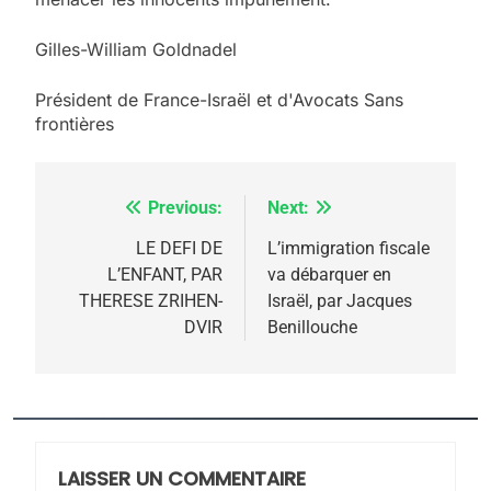
5
Gilles-William Goldnadel
2025, l’année la plus
meurtrière selon le
Président de France-Israël et d'Avocats Sans
frontières
rapport d’ADL contre
FRANCE
ISRAÉL
l’antisémitisme
6
FIÈRE, DIGNE ET RÉSILIENTE :
Previous:
Next:
Navigation
POURQUOI JE REVENDIQUE
de
LE DEFI DE
L’immigration fiscale
MA JUDAÏTE par Thérèse
L’ENFANT, PAR
va débarquer en
ISRAÉL
JUDAISME
l’article
THERESE ZRIHEN-
Israël, par Jacques
Zrihen-Dvir
DVIR
Benillouche
7
CE QUI NOUS MANQUE –
Jacques Hadida
JUDAISME
LAISSER UN COMMENTAIRE
8