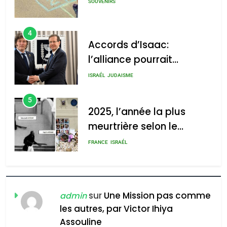
SOUVENIRS
4
Accords d’Isaac:
l’alliance pourrait
s’étendre à 13 pays
ISRAÉL
JUDAISME
d’Amérique latine
5
2025, l’année la plus
meurtrière selon le
rapport d’ADL contre
FRANCE
ISRAÉL
l’antisémitisme
6
FIÈRE, DIGNE ET RÉSILIENTE :
POURQUOI JE REVENDIQUE
sur
Une Mission pas comme
admin
MA JUDAÏTE par Thérèse
les autres, par Victor Ihiya
ISRAÉL
JUDAISME
Assouline
Zrihen-Dvir