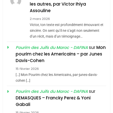
MA JUDAÏTE par Thérèse
les autres, par Victor Ihiya
ISRAÉL
JUDAISME
Assouline
Zrihen-Dvir
7
2 mars 2026
CE QUI NOUS MANQUE –
Victor, ton texte est profondément émouvant et
Jacques Hadida
sincère. On sent qu’il ne s’agit non seulement
d’un récit, mais d’un témoignage…
JUDAISME
sur
Mon
Pourim des Juifs du Maroc - DAFINA
8
pourim chez les Americains – par Junes
Maroc : Les amandes de
Davis-Cohen
Tafraout, le miel de Tadla
15 février 2026
Azilal consacrés produits
DAFINA
MAROC
[…] Mon Pourim chez les Americains, par-junes-davis-
du terroir
cohen […]
1
Oeil ravageur – Vanessa
sur
Pourim des Juifs du Maroc - DAFINA
De Loya Stauber
DEMASQUES – Francky Perez & Yoni
5
Gabali
CINEMA
ISRAÉL
2025, l’année la plus
15 février 2026