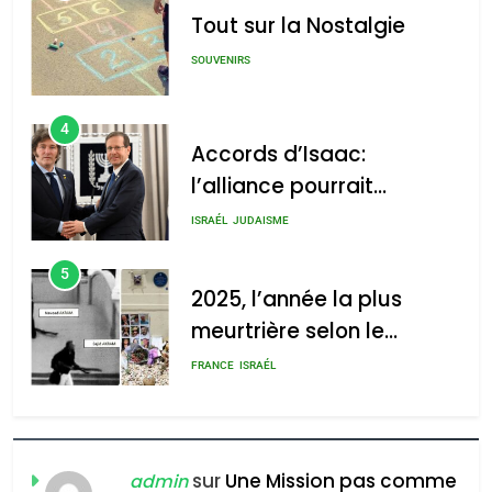
לע"מ Photos By
Tout sur la Nostalgie
: Haim Zach /
GPO
SOUVENIRS
4
Accords d’Isaac:
l’alliance pourrait
2025, l’année la plus
s’étendre à 13 pays
meurtrière selon le rapport
ISRAÉL
JUDAISME
d’Amérique latine
d’ADL contre
5
l’antisémitisme
2025, l’année la plus
meurtrière selon le
admin
0
rapport d’ADL contre
FRANCE
ISRAÉL
l’antisémitisme
6
FIÈRE, DIGNE ET RÉSILIENTE :
POURQUOI JE REVENDIQUE
sur
Une Mission pas comme
admin