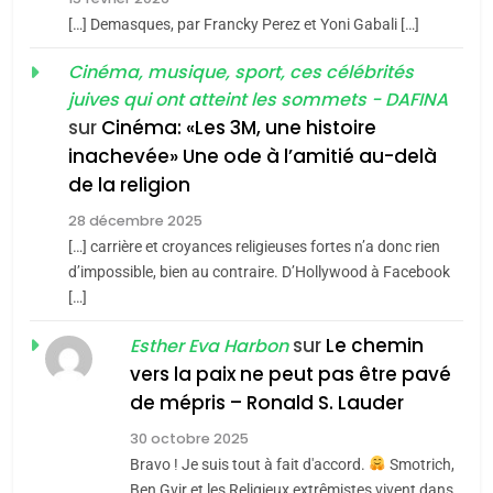
meurtrière selon le rapport
2
[…] Demasques, par Francky Perez et Yoni Gabali […]
«Tu dis génocide, je dis
d’ADL contre
FRANCE
ISRAÉL
guerre»: La nouvelle
Cinéma, musique, sport, ces célébrités
l’antisémitisme
juives qui ont atteint les sommets - DAFINA
chanson de Boy George
6
ISRAÉL
JUDAISME
FIÈRE, DIGNE ET RÉSILIENTE :
sur
Cinéma: «Les 3M, une histoire
inachevée» Une ode à l’amitié au-delà
POURQUOI JE REVENDIQUE
3
de la religion
MA JUDAÏTE par Thérèse
Tout sur la Nostalgie
ISRAÉL
JUDAISME
Zrihen-Dvir
28 décembre 2025
SOUVENIRS
[…] carrière et croyances religieuses fortes n’a donc rien
7
CE QUI NOUS MANQUE –
d’impossible, bien au contraire. D’Hollywood à Facebook
[…]
Jacques Hadida
4
Accords d’Isaac:
sur
Le chemin
JUDAISME
Esther Eva Harbon
l’alliance pourrait
vers la paix ne peut pas être pavé
s’étendre à 13 pays
8
de mépris – Ronald S. Lauder
ISRAÉL
JUDAISME
Maroc : Les amandes de
d’Amérique latine
30 octobre 2025
Tafraout, le miel de Tadla
5
Bravo ! Je suis tout à fait d'accord.
Smotrich,
2025, l’année la plus
Azilal consacrés produits
DAFINA
MAROC
Ben Gvir et les Religieux extrêmistes vivent dans