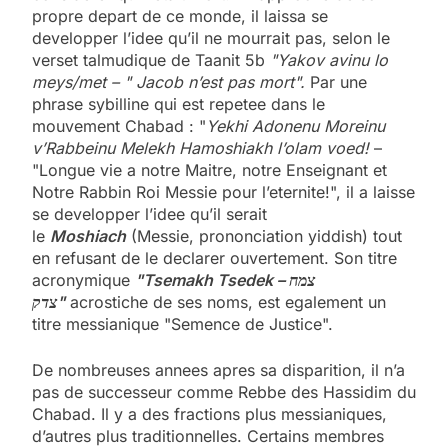
propre depart de ce monde, il laissa se
developper l’idee qu’il ne mourrait pas, selon le
verset talmudique de Taanit 5b
"Yakov avinu lo
meys/met – " Jacob n’est pas mort".
Par une
phrase sybilline qui est repetee dans le
mouvement Chabad : "
Yekhi Adonenu Moreinu
v’Rabbeinu Melekh Hamoshiakh l’olam voed!
–
"Longue vie a notre Maitre, notre Enseignant et
Notre Rabbin Roi Messie pour l’eternite!", il a laisse
se developper l’idee qu’il serait
le
Moshiach
(Messie, prononciation yiddish) tout
en refusant de le declarer ouvertement. Son titre
acronymique
"Tsemakh Tsedek – צמח
צדק"
acrostiche de ses noms, est egalement un
titre messianique "Semence de Justice".
De nombreuses annees apres sa disparition, il n’a
pas de successeur comme Rebbe des Hassidim du
Chabad. Il y a des fractions plus messianiques,
d’autres plus traditionnelles. Certains membres