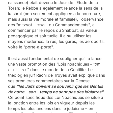
naissance) etait devenu le Jour de l’Etude de la
Torah; le Rebbe a egalement relance la sens de la
kashrut (non seulement appliquee a la nourriture,
mais aussi la vie morale et familiale), l’observance
des "mitzvot – מצות – ou Commandements", a
commencer par le repos du Shabbat, sa valeur
pedagogique et spirituelle. Il a su utiliser les
moyens modernes: la rue, les gares, les aeroports,
voire le "porte-a-porte".
Il est aussi fondamental de souligner qu’il a lance
une vaste promotion des "Lois noachiques – חוקי
בני ברית נח " dans le monde de la Gentilite. Le
theologien juif Rachi de Troyes avait explique dans
ses premieres commentaires sur la Genese
que
"les Juifs doivent se souvenir que les Gentils
de notre – son – temps ne sont pas des idolatres"
.
Ce point specifique des Loi Noachiques se situe a
la jonction entre les lois en vigueur depuis les
temps les plus anciens dans le judaisme – en