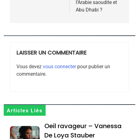
l’Arabie saoudite et
Abu Dhabi ?
5
2025, l’année la plus
meurtrière selon le
rapport d’ADL contre
LAISSER UN COMMENTAIRE
FRANCE
ISRAÉL
l’antisémitisme
Vous devez
vous connecter
pour publier un
6
commentaire.
FIÈRE, DIGNE ET RÉSILIENTE :
POURQUOI JE REVENDIQUE
MA JUDAÏTE par Thérèse
ISRAÉL
JUDAISME
Zrihen-Dvir
7
Articles Liés
CE QUI NOUS MANQUE –
Oeil ravageur – Vanessa
Jacques Hadida
De Loya Stauber
JUDAISME