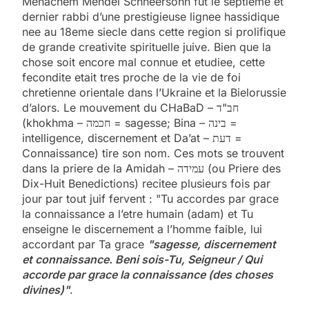
Menachem Mendel Schneersohn fut le septieme et
dernier rabbi d’une prestigieuse lignee hassidique
nee au 18eme siecle dans cette region si prolifique
de grande creativite spirituelle juive. Bien que la
chose soit encore mal connue et etudiee, cette
fecondite etait tres proche de la vie de foi
chretienne orientale dans l’Ukraine et la Bielorussie
d’alors. Le mouvement du CHaBaD – חב"ד
(khokhma – חכמה = sagesse; Bina – בינה =
intelligence, discernement et Da’at – דעת =
Connaissance) tire son nom. Ces mots se trouvent
dans la priere de la Amidah – עמידה (ou Priere des
Dix-Huit Benedictions) recitee plusieurs fois par
jour par tout juif fervent : "Tu accordes par grace
la connaissance a l’etre humain (adam) et Tu
enseigne le discernement a l’homme faible, lui
accordant par Ta grace
"sagesse, discernement
et connaissance. Beni sois-Tu, Seigneur / Qui
accorde par grace la connaissance (des choses
divines)"
.