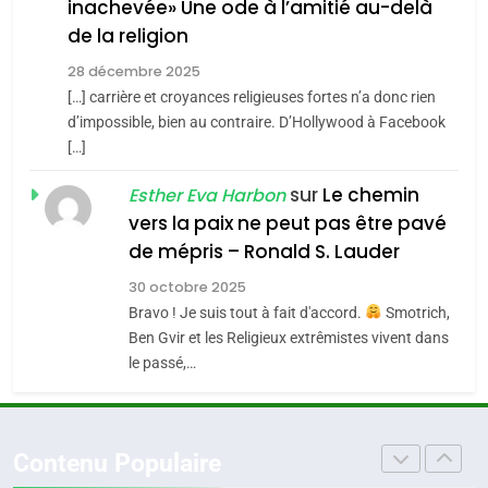
inachevée» Une ode à l’amitié au-delà
POURQUOI JE REVENDIQUE
3
de la religion
MA JUDAÏTE par Thérèse
Tout sur la Nostalgie
ISRAÉL
JUDAISME
Zrihen-Dvir
28 décembre 2025
SOUVENIRS
[…] carrière et croyances religieuses fortes n’a donc rien
7
CE QUI NOUS MANQUE –
d’impossible, bien au contraire. D’Hollywood à Facebook
[…]
Jacques Hadida
4
Accords d’Isaac:
sur
Le chemin
JUDAISME
Esther Eva Harbon
l’alliance pourrait
vers la paix ne peut pas être pavé
s’étendre à 13 pays
8
de mépris – Ronald S. Lauder
ISRAÉL
JUDAISME
Maroc : Les amandes de
d’Amérique latine
30 octobre 2025
Tafraout, le miel de Tadla
5
Bravo ! Je suis tout à fait d'accord.
Smotrich,
2025, l’année la plus
Azilal consacrés produits
DAFINA
MAROC
Ben Gvir et les Religieux extrêmistes vivent dans
meurtrière selon le
du terroir
le passé,…
rapport d’ADL contre
1
FRANCE
ISRAÉL
Oeil ravageur – Vanessa De
l’antisémitisme
Loya Stauber
6
Contenu Populaire
FIÈRE, DIGNE ET RÉSILIENTE :
CINEMA
ISRAÉL