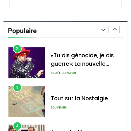
du terroir
1
Oeil ravageur – Vanessa
De Loya Stauber
Populaire
CINEMA
ISRAÉL
2
«Tu dis génocide, je dis
guerre»: La nouvelle
chanson de Boy George
ISRAÉL
JUDAISME
3
Tout sur la Nostalgie
SOUVENIRS
4