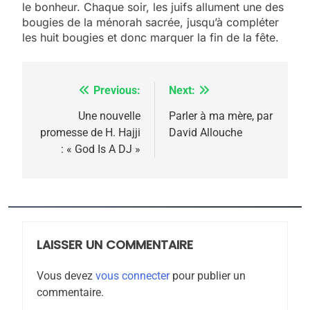
meurtrière selon le
le bonheur. Chaque soir, les juifs allument une des
bougies de la ménorah sacrée, jusqu’à compléter
rapport d’ADL contre
FRANCE
ISRAÉL
les huit bougies et donc marquer la fin de la fête.
l’antisémitisme
6
FIÈRE, DIGNE ET RÉSILIENTE :
Previous:
Next:
Navigation
POURQUOI JE REVENDIQUE
MA JUDAÏTE par Thérèse
de
Une nouvelle
Parler à ma mère, par
ISRAÉL
JUDAISME
promesse de H. Hajji
David Allouche
Zrihen-Dvir
l’article
: « God Is A DJ »
7
CE QUI NOUS MANQUE –
Jacques Hadida
JUDAISME
LAISSER UN COMMENTAIRE
8
Maroc : Les amandes de
Vous devez
vous connecter
pour publier un
Tafraout, le miel de Tadla
commentaire.
Azilal consacrés produits
DAFINA
MAROC