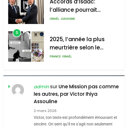
Accords d’Isaac:
l’alliance pourrait
s’étendre à 13 pays
ISRAÉL
JUDAISME
d’Amérique latine
5
2025, l’année la plus
meurtrière selon le
rapport d’ADL contre
FRANCE
ISRAÉL
l’antisémitisme
6
FIÈRE, DIGNE ET RÉSILIENTE :
POURQUOI JE REVENDIQUE
sur
Une Mission pas comme
admin
MA JUDAÏTE par Thérèse
les autres, par Victor Ihiya
ISRAÉL
JUDAISME
Assouline
Zrihen-Dvir
7
2 mars 2026
CE QUI NOUS MANQUE –
Victor, ton texte est profondément émouvant et
Jacques Hadida
sincère. On sent qu’il ne s’agit non seulement