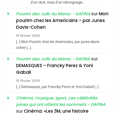
d’un récit, mais d’un témoignage…
JUDAISME
sur
Mon
Pourim des Juifs du Maroc - DAFINA
8
pourim chez les Americains – par Junes
Maroc : Les amandes de
Davis-Cohen
Tafraout, le miel de Tadla
15 février 2026
Azilal consacrés produits
DAFINA
MAROC
[…] Mon Pourim chez les Americains, par-junes-davis-
du terroir
cohen […]
1
Oeil ravageur – Vanessa
sur
Pourim des Juifs du Maroc - DAFINA
De Loya Stauber
DEMASQUES – Francky Perez & Yoni
5
Gabali
CINEMA
ISRAÉL
2025, l’année la plus
15 février 2026
meurtrière selon le rapport
2
[…] Demasques, par Francky Perez et Yoni Gabali […]
«Tu dis génocide, je dis
d’ADL contre
FRANCE
ISRAÉL
guerre»: La nouvelle
Cinéma, musique, sport, ces célébrités
l’antisémitisme
juives qui ont atteint les sommets - DAFINA
chanson de Boy George
6
ISRAÉL
JUDAISME
FIÈRE, DIGNE ET RÉSILIENTE :
sur
Cinéma: «Les 3M, une histoire