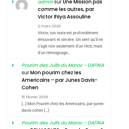
ISRAÉL
JUDAISME
sur
Une Mission pas
admin
REVENDIQUE MA
comme les autres, par
7
CE QUI NOUS
JUDAÏTE Par Thérèse
Victor Ihiya Assouline
MANQUE – Jacques
Zrihen-Dvir
2 mars 2026
Hadida
Victor, ton texte est profondément
JUDAISME
sémitisme
émouvant et sincère. On sent qu’il ne
8
s’agit non seulement d’un récit, mais
Maroc : Les Amandes
d’un témoignage…
De Tafraout, Le Miel
De Tadla Azilal
Pourim des Juifs du Maroc - DAFINA
DAFINA
MAROC
sur
Mon pourim chez les
Consacrés Produits
1
Americains – par Junes Davis-
Oeil Ravageur –
Du Terroir
Cohen
Vanessa De Loya
15 février 2026
Stauber
CINEMA
ISRAÉL
[…] Mon Pourim chez les Americains, par-junes-
2
davis-cohen […]
hérèse Zrihen-
«Tu Dis Génocide, Je
Pourim des Juifs du Maroc - DAFINA
Dis Guerre»: La