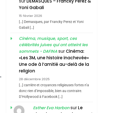
sur
DEMASQUES – Francky Perez &
Nouvelle Chanson De
ISRAÉL
JUDAISME
Yoni Gabali
Boy George
3
15 février 2026
Tout Sur La Nostalgie
[…] Demasques, par Francky Perez et Yoni
SOUVENIRS
Gabali […]
4
Cinéma, musique, sport, ces
Accords D’Isaac:
célébrités juives qui ont atteint les
L’alliance Pourrait
sur
Cinéma:
sommets - DAFINA
S’étendre À 13 Pays
ISRAÉL
JUDAISME
«Les 3M, une histoire inachevée»
D’Amérique Latine
Une ode à l’amitié au-delà de la
5
2025, L’année La Plus
religion
Meurtrière Selon Le
28 décembre 2025
Rapport D’ADL
FRANCE
ISRAÉL
[…] carrière et croyances religieuses fortes n’a
Contre
donc rien d’impossible, bien au contraire.
6
FIÈRE, DIGNE ET
D’Hollywood à Facebook […]
L’antisémitisme
RÉSILIENTE :
sur
Le
Esther Eva Harbon
POURQUOI JE