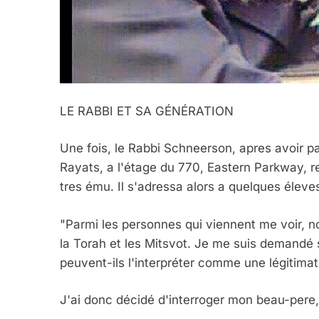
5
2025, L’année La Plus
LE RABBI ET SA GÉNÉRATION
FRANCE
ISRAÉL
Une fois, le Rabbi Schneerson, apres avoir 
Rayats, a l'étage du 770, Eastern Parkway, re
tres ému. Il s'adressa alors a quelques éleves 
6
"Parmi les personnes qui viennent me voir, 
la Torah et les Mitsvot. Je me suis demandé s
peuvent-ils l'interpréter comme une légitimati
FIÈRE, DIGNE ET RÉSIL
Dvir
J'ai donc décidé d'interroger mon beau-pere,