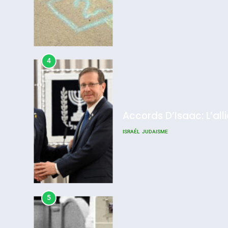
4
Accords D’Isaac: L’all
ISRAÉL
JUDAISME
5