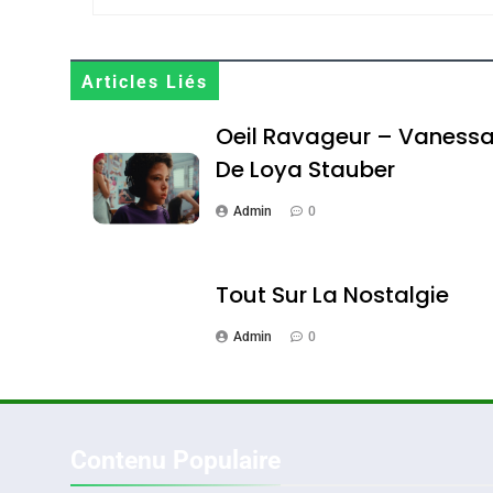
Maroc : Les Amandes D
Terroir
Articles Liés
DAFINA
MAROC
Oeil Ravageur – Vaness
De Loya Stauber
Admin
0
1
Tout Sur La Nostalgie
Admin
0
Oeil Ravageur – Vane
CINEMA
ISRAÉL
Contenu Populaire