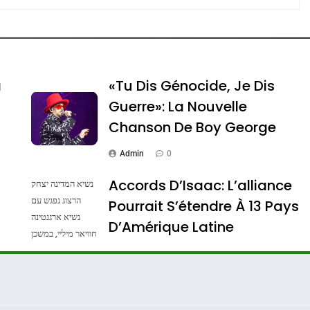
e Tafraout, Le Miel De Tadla Azilal Consacrés P
a
«Tu Dis Génocide, Je Dis
Guerre»: La Nouvelle
Chanson De Boy George
Admin
0
Accords D’Isaac: L’alliance
נשיא המדינה יצחק
הרצוג נפגש עם
Pourrait S’étendre À 13 Pays
נשיא ארגנטינה
ssa De Loya Stauber
D’Amérique Latine
חוויאר מיליי, במשכן
הנשיא בירושלים.
Admin
0
צילום: חיים צח /
לע"מ Photos By
: Haim Zach /