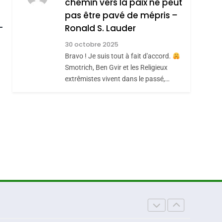
chemin vers la paix ne peut
ISRAÉL
JUDAISME
REVENDIQUE MA
pas être pavé de mépris –
roduits Du
7
CE QUI NOUS
JUDAÏTE Par Thérèse
Ronald S. Lauder
MANQUE – Jacques
Zrihen-Dvir
30 octobre 2025
Hadida
Bravo ! Je suis tout à fait d'accord.
JUDAISME
Smotrich, Ben Gvir et les Religieux
8
extrêmistes vivent dans le passé,…
Maroc : Les Amandes
De Tafraout, Le Miel
De Tadla Azilal
DAFINA
MAROC
Consacrés Produits
Du Terroir