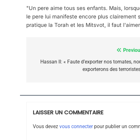
ISRAÉL
JUDAISME
"Un pere aime tous ses enfants. Mais, lorsque
le pere lui manifeste encore plus clairemen
pratique la Torah et les Mitsvot, il faut l'aim
7
Previou
Navigation
de
Hassan II: « Faute d’exporter nos tomates, no
exporterons des terroristes
CE QUI NOUS MANQUE
l’article
JUDAISME
LAISSER UN COMMENTAIRE
8
Vous devez
vous connecter
pour publier un comm