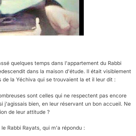
 Meurtrière Selon Le Rapport D’ADL Contre L’anti
passé quelques temps dans l'appartement du Rabbi
descendit dans la maison d'étude. Il était visiblement
de la Yéchiva qui se trouvaient la et il leur dit :
nombreuses sont celles qui ne respectent pas encore
i j'agissais bien, en leur réservant un bon accueil. Ne
on de leur attitude ?
IENTE : POURQUOI JE REVENDIQUE MA JUDAÏTE Par T
 le Rabbi Rayats, qui m'a répondu :