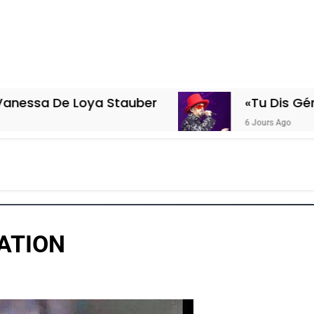
Loya Stauber
«Tu Dis Génocide, Je D
6 Jours Ago
RATION