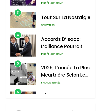
Nouvelle Chanson De
ISRAÉL
JUDAISME
Boy George
3
Tout Sur La Nostalgie
SOUVENIRS
4
Accords D’Isaac:
L’alliance Pourrait
S’étendre À 13 Pays
ISRAÉL
JUDAISME
D’Amérique Latine
5
2025, L’année La Plus
Meurtrière Selon Le
Rapport D’ADL
FRANCE
ISRAÉL
Contre
6
FIÈRE, DIGNE ET
L’antisémitisme
RÉSILIENTE :
POURQUOI JE