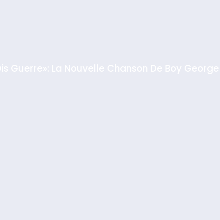
GPO
Dis Guerre»: La Nouvelle Chanson De Boy George
rt