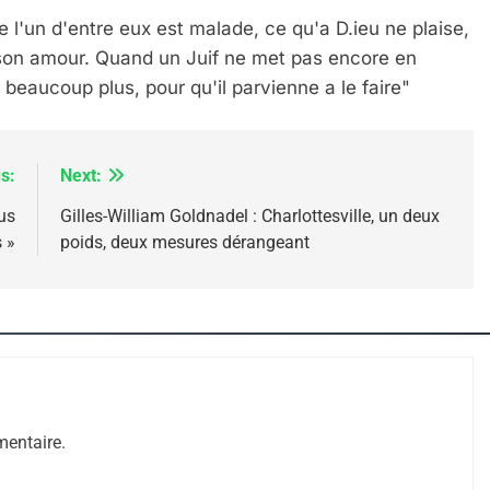
 l'un d'entre eux est malade, ce qu'a D.ieu ne plaise,
t son amour. Quand un Juif ne met pas encore en
er beaucoup plus, pour qu'il parvienne a le faire"
s:
Next:
us
Gilles-William Goldnadel : Charlottesville, un deux
 »
poids, deux mesures dérangeant
 – Jacques Hadida
entaire.