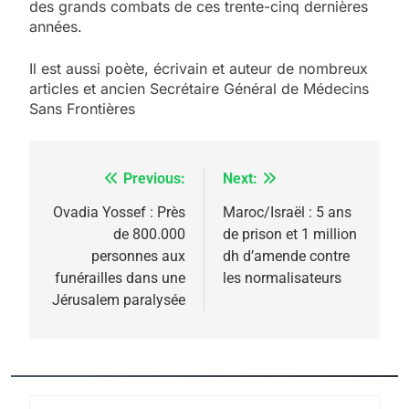
des grands combats de ces trente-cinq dernières
années.
Il est aussi poète, écrivain et auteur de nombreux
articles et ancien Secrétaire Général de Médecins
Sans Frontières
Previous:
Next:
Navigation
de
Ovadia Yossef : Près
Maroc/Israël : 5 ans
5
de 800.000
de prison et 1 million
l’article
2025, l’année la plus
personnes aux
dh d’amende contre
meurtrière selon le
funérailles dans une
les normalisateurs
Jérusalem paralysée
rapport d’ADL contre
FRANCE
ISRAÉL
l’antisémitisme
6
FIÈRE, DIGNE ET RÉSILIENTE :
POURQUOI JE REVENDIQUE