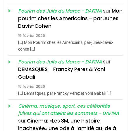
du terroir
sur
Mon
Pourim des Juifs du Maroc - DAFINA
1
pourim chez les Americains – par Junes
Oeil ravageur – Vanessa
Davis-Cohen
De Loya Stauber
15 février 2026
5
CINEMA
ISRAÉL
2025, l’année la plus
[…] Mon Pourim chez les Americains, par-junes-davis-
cohen […]
meurtrière selon le rapport
2
«Tu dis génocide, je dis
d’ADL contre
sur
Pourim des Juifs du Maroc - DAFINA
FRANCE
ISRAÉL
guerre»: La nouvelle
l’antisémitisme
DEMASQUES – Francky Perez & Yoni
chanson de Boy George
6
Gabali
ISRAÉL
JUDAISME
FIÈRE, DIGNE ET RÉSILIENTE :
15 février 2026
POURQUOI JE REVENDIQUE
3
[…] Demasques, par Francky Perez et Yoni Gabali […]
MA JUDAÏTE par Thérèse
Tout sur la Nostalgie
ISRAÉL
JUDAISME
Cinéma, musique, sport, ces célébrités
Zrihen-Dvir
SOUVENIRS
juives qui ont atteint les sommets - DAFINA
7
CE QUI NOUS MANQUE –
sur
Cinéma: «Les 3M, une histoire
inachevée» Une ode à l’amitié au-delà
Jacques Hadida
4