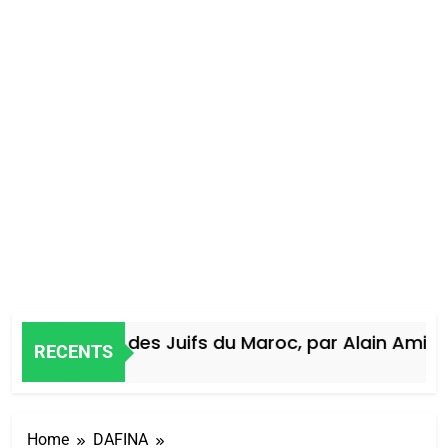
Histoire des Juifs du Maroc, par Alain Amiel
RECENTS
4 Jours Ago
Home
DAFINA