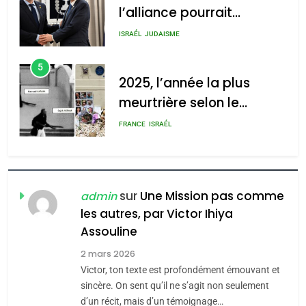
meurtrière selon le
2025, l’année la plus
rapport d’ADL contre
meurtrière selon le rapport
FRANCE
ISRAÉL
l’antisémitisme
d’ADL contre
6
l’antisémitisme
FIÈRE, DIGNE ET RÉSILIENTE :
POURQUOI JE REVENDIQUE
admin
0
MA JUDAÏTE par Thérèse
ISRAÉL
JUDAISME
Zrihen-Dvir
7
CE QUI NOUS MANQUE –
Jacques Hadida
sur
Une Mission pas comme
admin
les autres, par Victor Ihiya
JUDAISME
Assouline
8
2 mars 2026
Maroc : Les amandes de
Victor, ton texte est profondément émouvant et
Tafraout, le miel de Tadla
sincère. On sent qu’il ne s’agit non seulement
Azilal consacrés produits
d’un récit, mais d’un témoignage…
DAFINA
MAROC