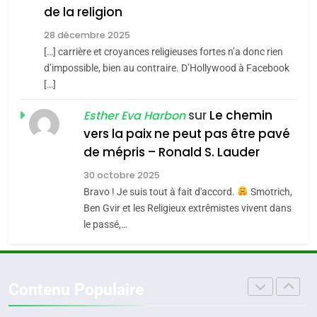
Accords d’Isaac:
de la religion
JUDAISME
l’alliance pourrait
28 décembre 2025
s’étendre à 13 pays
[…] carrière et croyances religieuses fortes n’a donc rien
8
ISRAÉL
JUDAISME
Maroc : Les amandes de
d’impossible, bien au contraire. D’Hollywood à Facebook
d’Amérique latine
[…]
Tafraout, le miel de Tadla
5
2025, l’année la plus
Azilal consacrés produits
sur
Le chemin
DAFINA
MAROC
Esther Eva Harbon
meurtrière selon le
du terroir
vers la paix ne peut pas être pavé
rapport d’ADL contre
1
de mépris – Ronald S. Lauder
FRANCE
ISRAÉL
Oeil ravageur – Vanessa De
l’antisémitisme
30 octobre 2025
Loya Stauber
6
Bravo ! Je suis tout à fait d'accord.
Smotrich,
FIÈRE, DIGNE ET RÉSILIENTE :
CINEMA
ISRAÉL
Ben Gvir et les Religieux extrêmistes vivent dans
POURQUOI JE REVENDIQUE
le passé,…
MA JUDAÏTE par Thérèse
2
ISRAÉL
JUDAISME
«Tu dis génocide, je dis
Zrihen-Dvir
guerre»: La nouvelle
7
Contenu Populaire
CE QUI NOUS MANQUE –
chanson de Boy George
ISRAÉL
JUDAISME
Jacques Hadida