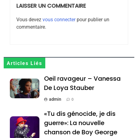
MA JUDAÏTE par Thérèse
LAISSER UN COMMENTAIRE
ISRAÉL
JUDAISME
Zrihen-Dvir
Vous devez
vous connecter
pour publier un
7
commentaire.
CE QUI NOUS MANQUE –
Jacques Hadida
JUDAISME
8
Articles Liés
Maroc : Les amandes de
Oeil ravageur – Vanessa
Tafraout, le miel de Tadla
Azilal consacrés produits
De Loya Stauber
DAFINA
MAROC
du terroir
admin
0
1
Oeil ravageur – Vanessa
«Tu dis génocide, je dis
De Loya Stauber
guerre»: La nouvelle
CINEMA
ISRAÉL
chanson de Boy George