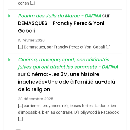
cohen […]
meurtrière selon le rapport
2
«Tu dis génocide, je dis
d’ADL contre
sur
Pourim des Juifs du Maroc - DAFINA
FRANCE
ISRAÉL
guerre»: La nouvelle
l’antisémitisme
DEMASQUES – Francky Perez & Yoni
chanson de Boy George
6
Gabali
ISRAÉL
JUDAISME
FIÈRE, DIGNE ET RÉSILIENTE :
15 février 2026
POURQUOI JE REVENDIQUE
3
[…] Demasques, par Francky Perez et Yoni Gabali […]
MA JUDAÏTE par Thérèse
Tout sur la Nostalgie
ISRAÉL
JUDAISME
Cinéma, musique, sport, ces célébrités
Zrihen-Dvir
SOUVENIRS
juives qui ont atteint les sommets - DAFINA
7
CE QUI NOUS MANQUE –
sur
Cinéma: «Les 3M, une histoire
inachevée» Une ode à l’amitié au-delà
Jacques Hadida
4
Accords d’Isaac:
de la religion
JUDAISME
l’alliance pourrait
28 décembre 2025
s’étendre à 13 pays
[…] carrière et croyances religieuses fortes n’a donc rien
8
ISRAÉL
JUDAISME
Maroc : Les amandes de
d’impossible, bien au contraire. D’Hollywood à Facebook
d’Amérique latine
[…]
Tafraout, le miel de Tadla
5
2025, l’année la plus
Azilal consacrés produits