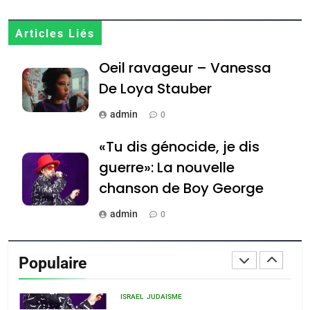
8
Articles Liés
Maroc : Les amandes de
Oeil ravageur – Vanessa
Tafraout, le miel de Tadla
Azilal consacrés produits
De Loya Stauber
DAFINA
MAROC
du terroir
admin
0
1
Oeil ravageur – Vanessa
«Tu dis génocide, je dis
De Loya Stauber
guerre»: La nouvelle
CINEMA
ISRAÉL
chanson de Boy George
2
admin
0
«Tu dis génocide, je dis
Tout sur la Nostalgie
guerre»: La nouvelle
Populaire
chanson de Boy George
admin
ISRAÉL
JUDAISME
0
3