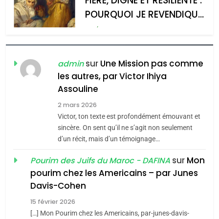
MA JUDAÏTE par Thérèse
ISRAÉL
JUDAISME
Zrihen-Dvir
7
CE QUI NOUS MANQUE –
Jacques Hadida
sur
Une Mission pas comme
admin
les autres, par Victor Ihiya
JUDAISME
Assouline
8
2 mars 2026
Maroc : Les amandes de
Victor, ton texte est profondément émouvant et
Tafraout, le miel de Tadla
sincère. On sent qu’il ne s’agit non seulement
Azilal consacrés produits
d’un récit, mais d’un témoignage…
DAFINA
MAROC
du terroir
sur
Mon
Pourim des Juifs du Maroc - DAFINA
1
pourim chez les Americains – par Junes
Oeil ravageur – Vanessa
Davis-Cohen
De Loya Stauber
15 février 2026
5
CINEMA
ISRAÉL
2025, l’année la plus
[…] Mon Pourim chez les Americains, par-junes-davis-