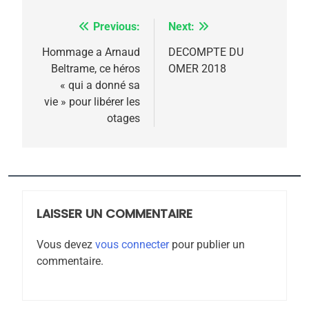
Previous:
Next:
Navigation
de
Hommage a Arnaud
DECOMPTE DU
5
Beltrame, ce héros
OMER 2018
l’article
2025, l’année la plus
« qui a donné sa
meurtrière selon le
vie » pour libérer les
otages
rapport d’ADL contre
FRANCE
ISRAÉL
l’antisémitisme
6
FIÈRE, DIGNE ET RÉSILIENTE :
POURQUOI JE REVENDIQUE
MA JUDAÏTE par Thérèse
LAISSER UN COMMENTAIRE
ISRAÉL
JUDAISME
Zrihen-Dvir
Vous devez
vous connecter
pour publier un
7
commentaire.
CE QUI NOUS MANQUE –
Jacques Hadida
JUDAISME