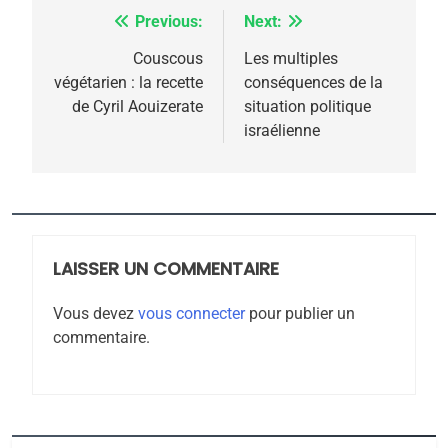
6
FIÈRE, DIGNE ET RÉSILIENTE :
Previous:
Next:
Navigation
POURQUOI JE REVENDIQUE
de
Couscous
Les multiples
MA JUDAÏTE par Thérèse
végétarien : la recette
conséquences de la
ISRAÉL
JUDAISME
l’article
de Cyril Aouizerate
situation politique
Zrihen-Dvir
israélienne
7
CE QUI NOUS MANQUE –
Jacques Hadida
JUDAISME
LAISSER UN COMMENTAIRE
8
Maroc : Les amandes de
Vous devez
vous connecter
pour publier un
Tafraout, le miel de Tadla
commentaire.
Azilal consacrés produits
DAFINA
MAROC
du terroir
1
Oeil ravageur – Vanessa