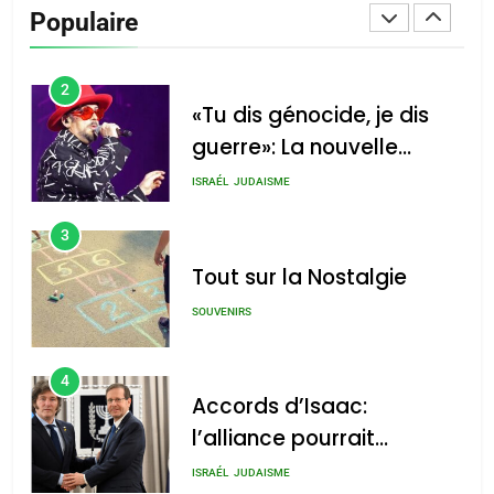
De Loya Stauber
Populaire
CINEMA
ISRAÉL
2
«Tu dis génocide, je dis
guerre»: La nouvelle
chanson de Boy George
ISRAÉL
JUDAISME
3
Tout sur la Nostalgie
SOUVENIRS
4
Accords d’Isaac:
l’alliance pourrait
s’étendre à 13 pays
ISRAÉL
JUDAISME