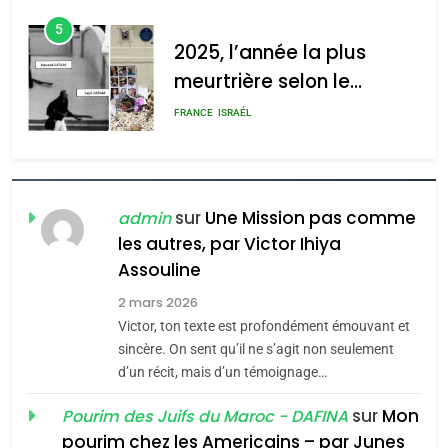
d’Amérique latine
5
2025, l’année la plus
meurtrière selon le
rapport d’ADL contre
FRANCE
ISRAÉL
l’antisémitisme
6
FIÈRE, DIGNE ET RÉSILIENTE :
POURQUOI JE REVENDIQUE
sur
Une Mission pas comme
admin
MA JUDAÏTE par Thérèse
les autres, par Victor Ihiya
ISRAÉL
JUDAISME
Assouline
Zrihen-Dvir
7
2 mars 2026
CE QUI NOUS MANQUE –
Victor, ton texte est profondément émouvant et
Jacques Hadida
sincère. On sent qu’il ne s’agit non seulement
d’un récit, mais d’un témoignage…
JUDAISME
sur
Mon
Pourim des Juifs du Maroc - DAFINA
8
pourim chez les Americains – par Junes