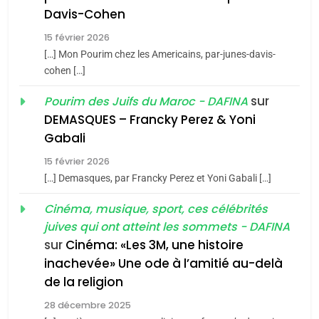
Maroc : Les amandes de
Davis-Cohen
Tafraout, le miel de Tadla
15 février 2026
Azilal consacrés produits
DAFINA
MAROC
[…] Mon Pourim chez les Americains, par-junes-davis-
du terroir
cohen […]
1
Oeil ravageur – Vanessa
sur
Pourim des Juifs du Maroc - DAFINA
De Loya Stauber
DEMASQUES – Francky Perez & Yoni
5
Gabali
CINEMA
ISRAÉL
2025, l’année la plus
15 février 2026
meurtrière selon le rapport
2
[…] Demasques, par Francky Perez et Yoni Gabali […]
«Tu dis génocide, je dis
d’ADL contre
FRANCE
ISRAÉL
guerre»: La nouvelle
Cinéma, musique, sport, ces célébrités
l’antisémitisme
juives qui ont atteint les sommets - DAFINA
chanson de Boy George
6
ISRAÉL
JUDAISME
FIÈRE, DIGNE ET RÉSILIENTE :
sur
Cinéma: «Les 3M, une histoire
inachevée» Une ode à l’amitié au-delà
POURQUOI JE REVENDIQUE
3
de la religion
MA JUDAÏTE par Thérèse
Tout sur la Nostalgie
ISRAÉL
JUDAISME
Zrihen-Dvir
28 décembre 2025
SOUVENIRS