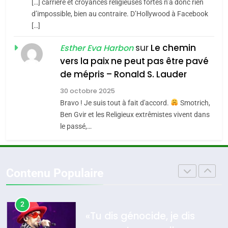
[…] carrière et croyances religieuses fortes n’a donc rien
7
CE QUI NOUS MANQUE –
d’impossible, bien au contraire. D’Hollywood à Facebook
[…]
Jacques Hadida
4
Accords d’Isaac:
sur
Le chemin
JUDAISME
Esther Eva Harbon
l’alliance pourrait
vers la paix ne peut pas être pavé
s’étendre à 13 pays
8
de mépris – Ronald S. Lauder
ISRAÉL
JUDAISME
Maroc : Les amandes de
d’Amérique latine
30 octobre 2025
Tafraout, le miel de Tadla
5
Bravo ! Je suis tout à fait d'accord.
Smotrich,
2025, l’année la plus
Azilal consacrés produits
DAFINA
MAROC
Ben Gvir et les Religieux extrêmistes vivent dans
meurtrière selon le
du terroir
le passé,…
rapport d’ADL contre
1
FRANCE
ISRAÉL
Oeil ravageur – Vanessa De
l’antisémitisme
Loya Stauber
6
Contenu Populaire
FIÈRE, DIGNE ET RÉSILIENTE :
CINEMA
ISRAÉL
POURQUOI JE REVENDIQUE
MA JUDAÏTE par Thérèse
2
ISRAÉL
JUDAISME
«Tu dis génocide, je dis
Zrihen-Dvir