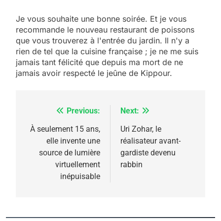
Je vous souhaite une bonne soirée. Et je vous
recommande le nouveau restaurant de poissons
que vous trouverez à l'entrée du jardin. Il n'y a
rien de tel que la cuisine française ; je ne me suis
jamais tant félicité que depuis ma mort de ne
jamais avoir respecté le jeûne de Kippour.
Previous:
Next:
Navigation
de
À seulement 15 ans,
Uri Zohar, le
elle invente une
réalisateur avant-
5
l’article
2025, l’année la plus
source de lumière
gardiste devenu
virtuellement
rabbin
meurtrière selon le
inépuisable
rapport d’ADL contre
FRANCE
ISRAÉL
l’antisémitisme
6
FIÈRE, DIGNE ET RÉSILIENTE :