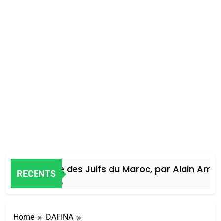
Histoire des Juifs du Maroc, par Alain Amiel
RECENTS
4 Jours Ago
Home
DAFINA