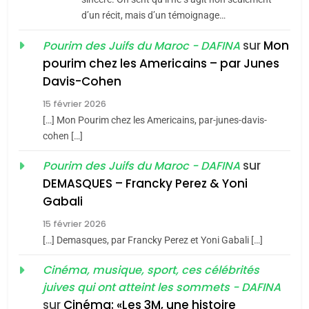
Azilal consacrés produits
d’un récit, mais d’un témoignage…
DAFINA
MAROC
du terroir
sur
Mon
Pourim des Juifs du Maroc - DAFINA
1
pourim chez les Americains – par Junes
Oeil ravageur – Vanessa
Davis-Cohen
De Loya Stauber
15 février 2026
CINEMA
ISRAÉL
5
[…] Mon Pourim chez les Americains, par-junes-davis-
2025, l’année la plus
cohen […]
2
meurtrière selon le rapport
«Tu dis génocide, je dis
sur
Pourim des Juifs du Maroc - DAFINA
d’ADL contre
FRANCE
ISRAÉL
guerre»: La nouvelle
DEMASQUES – Francky Perez & Yoni
l’antisémitisme
chanson de Boy George
Gabali
ISRAÉL
JUDAISME
6
FIÈRE, DIGNE ET RÉSILIENTE :
15 février 2026
3
POURQUOI JE REVENDIQUE
[…] Demasques, par Francky Perez et Yoni Gabali […]
MA JUDAÏTE par Thérèse
Tout sur la Nostalgie
ISRAÉL
JUDAISME
Cinéma, musique, sport, ces célébrités
Zrihen-Dvir
SOUVENIRS
juives qui ont atteint les sommets - DAFINA
7
sur
Cinéma: «Les 3M, une histoire