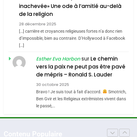
CE QUI NOUS MANQUE –
inachevée» Une ode à l’amitié au-delà
4
Jacques Hadida
de la religion
Accords d’Isaac:
JUDAISME
l’alliance pourrait
28 décembre 2025
s’étendre à 13 pays
[…] carrière et croyances religieuses fortes n’a donc rien
ISRAÉL
JUDAISME
8
d’impossible, bien au contraire. D’Hollywood à Facebook
Maroc : Les amandes de
d’Amérique latine
[…]
5
Tafraout, le miel de Tadla
2025, l’année la plus
Azilal consacrés produits
sur
Le chemin
Esther Eva Harbon
DAFINA
MAROC
meurtrière selon le
vers la paix ne peut pas être pavé
du terroir
rapport d’ADL contre
de mépris – Ronald S. Lauder
FRANCE
ISRAÉL
1
Oeil ravageur – Vanessa De
l’antisémitisme
30 octobre 2025
6
Loya Stauber
Bravo ! Je suis tout à fait d'accord.
Smotrich,
FIÈRE, DIGNE ET RÉSILIENTE :
Ben Gvir et les Religieux extrêmistes vivent dans
CINEMA
ISRAÉL
POURQUOI JE REVENDIQUE
le passé,…
MA JUDAÏTE par Thérèse
ISRAÉL
JUDAISME
2
«Tu dis génocide, je dis
Zrihen-Dvir
7
guerre»: La nouvelle
Contenu Populaire
CE QUI NOUS MANQUE –