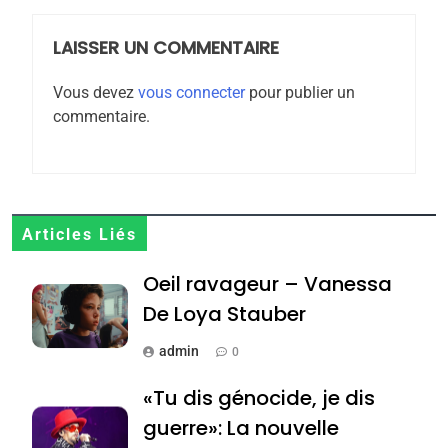
POURQUOI JE REVENDIQUE
LAISSER UN COMMENTAIRE
MA JUDAÏTE par Thérèse
ISRAÉL
JUDAISME
Zrihen-Dvir
Vous devez
vous connecter
pour publier un
7
commentaire.
CE QUI NOUS MANQUE –
Jacques Hadida
JUDAISME
8
Articles Liés
Maroc : Les amandes de
Oeil ravageur – Vanessa
Tafraout, le miel de Tadla
De Loya Stauber
Azilal consacrés produits
DAFINA
MAROC
du terroir
admin
0
1
Oeil ravageur – Vanessa
«Tu dis génocide, je dis
De Loya Stauber
guerre»: La nouvelle