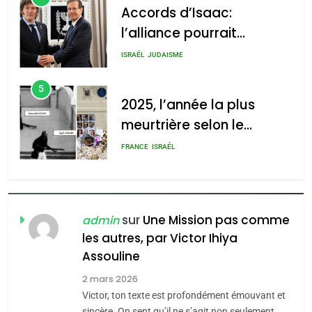
2025, l’année la plus
meurtrière selon le
2025, l’année la plus
rapport d’ADL contre
meurtrière selon le rapport
FRANCE
ISRAÉL
l’antisémitisme
d’ADL contre
6
l’antisémitisme
FIÈRE, DIGNE ET RÉSILIENTE :
POURQUOI JE REVENDIQUE
admin
0
MA JUDAÏTE par Thérèse
ISRAÉL
JUDAISME
Zrihen-Dvir
7
CE QUI NOUS MANQUE –
Jacques Hadida
sur
Une Mission pas comme
admin
les autres, par Victor Ihiya
JUDAISME
Assouline
8
2 mars 2026
Maroc : Les amandes de
Victor, ton texte est profondément émouvant et
Tafraout, le miel de Tadla
sincère. On sent qu’il ne s’agit non seulement