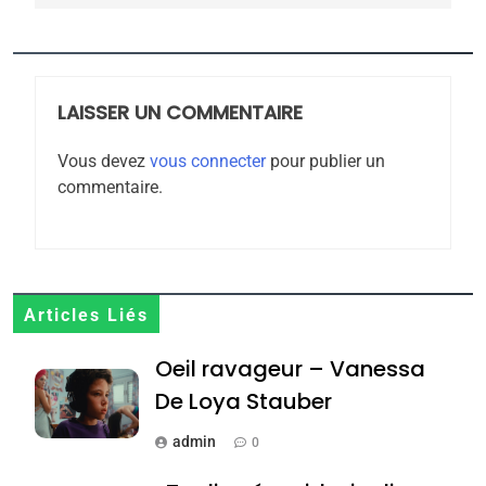
l’antisémitisme
6
FIÈRE, DIGNE ET RÉSILIENTE :
POURQUOI JE REVENDIQUE
MA JUDAÏTE par Thérèse
LAISSER UN COMMENTAIRE
ISRAÉL
JUDAISME
Zrihen-Dvir
Vous devez
vous connecter
pour publier un
7
commentaire.
CE QUI NOUS MANQUE –
Jacques Hadida
JUDAISME
8
Articles Liés
Maroc : Les amandes de
Oeil ravageur – Vanessa
Tafraout, le miel de Tadla
Azilal consacrés produits
De Loya Stauber
DAFINA
MAROC
du terroir
admin
0
1
Oeil ravageur – Vanessa