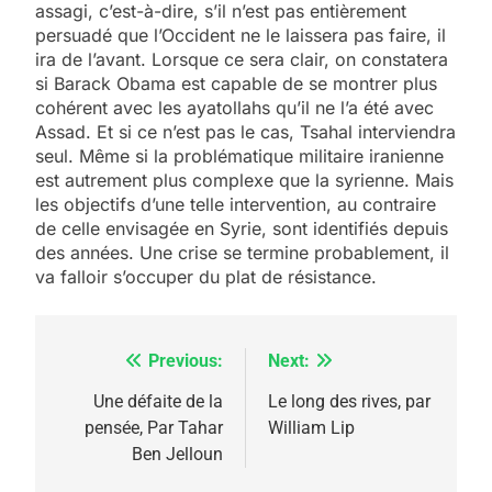
assagi, c’est-à-dire, s’il n’est pas entièrement
persuadé que l’Occident ne le laissera pas faire, il
ira de l’avant. Lorsque ce sera clair, on constatera
si Barack Obama est capable de se montrer plus
cohérent avec les ayatollahs qu’il ne l’a été avec
Assad. Et si ce n’est pas le cas, Tsahal interviendra
seul. Même si la problématique militaire iranienne
est autrement plus complexe que la syrienne. Mais
les objectifs d’une telle intervention, au contraire
de celle envisagée en Syrie, sont identifiés depuis
des années. Une crise se termine probablement, il
va falloir s’occuper du plat de résistance.
Previous:
Next:
Navigation
5
2025, l’année la plus
de
Une défaite de la
Le long des rives, par
meurtrière selon le
pensée, Par Tahar
William Lip
l’article
Ben Jelloun
rapport d’ADL contre
FRANCE
ISRAÉL