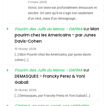
2 mars 2026
Maroc : Les amandes de
Victor, ton texte est profondément émouvant et
Tafraout, le miel de Tadla
sincère. On sent qu’il ne s’agit non seulement
Azilal consacrés produits
d’un récit, mais d’un témoignage…
DAFINA
MAROC
du terroir
sur
Mon
Pourim des Juifs du Maroc - DAFINA
1
pourim chez les Americains – par Junes
Oeil ravageur – Vanessa
Davis-Cohen
De Loya Stauber
15 février 2026
5
CINEMA
ISRAÉL
2025, l’année la plus
[…] Mon Pourim chez les Americains, par-junes-davis-
cohen […]
meurtrière selon le rapport
2
«Tu dis génocide, je dis
d’ADL contre
sur
Pourim des Juifs du Maroc - DAFINA
FRANCE
ISRAÉL
guerre»: La nouvelle
l’antisémitisme
DEMASQUES – Francky Perez & Yoni
chanson de Boy George
6
Gabali
ISRAÉL
JUDAISME
FIÈRE, DIGNE ET RÉSILIENTE :
15 février 2026
POURQUOI JE REVENDIQUE
3
[…] Demasques, par Francky Perez et Yoni Gabali […]
MA JUDAÏTE par Thérèse
Tout sur la Nostalgie
ISRAÉL
JUDAISME
Cinéma, musique, sport, ces célébrités