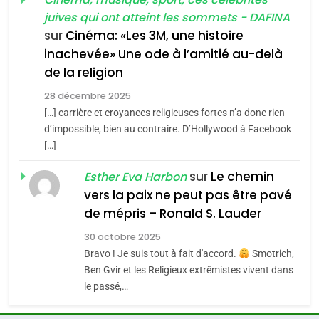
Zrihen-Dvir
SOUVENIRS
juives qui ont atteint les sommets - DAFINA
7
CE QUI NOUS MANQUE –
sur
Cinéma: «Les 3M, une histoire
inachevée» Une ode à l’amitié au-delà
Jacques Hadida
4
Accords d’Isaac:
de la religion
JUDAISME
l’alliance pourrait
28 décembre 2025
s’étendre à 13 pays
[…] carrière et croyances religieuses fortes n’a donc rien
8
ISRAÉL
JUDAISME
Maroc : Les amandes de
d’impossible, bien au contraire. D’Hollywood à Facebook
d’Amérique latine
[…]
Tafraout, le miel de Tadla
5
2025, l’année la plus
Azilal consacrés produits
sur
Le chemin
DAFINA
MAROC
Esther Eva Harbon
meurtrière selon le
du terroir
vers la paix ne peut pas être pavé
rapport d’ADL contre
1
de mépris – Ronald S. Lauder
FRANCE
ISRAÉL
Oeil ravageur – Vanessa De
l’antisémitisme
30 octobre 2025
Loya Stauber
6
Bravo ! Je suis tout à fait d'accord.
Smotrich,
FIÈRE, DIGNE ET RÉSILIENTE :
CINEMA
ISRAÉL
Ben Gvir et les Religieux extrêmistes vivent dans
POURQUOI JE REVENDIQUE
le passé,…
MA JUDAÏTE par Thérèse
2
ISRAÉL
JUDAISME
«Tu dis génocide, je dis