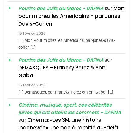
du terroir
sur
Mon
Pourim des Juifs du Maroc - DAFINA
1
pourim chez les Americains – par Junes
Oeil ravageur – Vanessa
Davis-Cohen
De Loya Stauber
15 février 2026
CINEMA
ISRAÉL
5
[…] Mon Pourim chez les Americains, par-junes-davis-
2025, l’année la plus
cohen […]
2
meurtrière selon le rapport
«Tu dis génocide, je dis
sur
Pourim des Juifs du Maroc - DAFINA
d’ADL contre
FRANCE
ISRAÉL
guerre»: La nouvelle
DEMASQUES – Francky Perez & Yoni
l’antisémitisme
chanson de Boy George
Gabali
ISRAÉL
JUDAISME
6
FIÈRE, DIGNE ET RÉSILIENTE :
15 février 2026
3
POURQUOI JE REVENDIQUE
[…] Demasques, par Francky Perez et Yoni Gabali […]
MA JUDAÏTE par Thérèse
Tout sur la Nostalgie
ISRAÉL
JUDAISME
Cinéma, musique, sport, ces célébrités
Zrihen-Dvir
SOUVENIRS
juives qui ont atteint les sommets - DAFINA
7
sur
Cinéma: «Les 3M, une histoire
CE QUI NOUS MANQUE –
inachevée» Une ode à l’amitié au-delà
4
Jacques Hadida