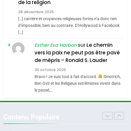
Accords d’Isaac:
de la religion
JUDAISME
l’alliance pourrait
28 décembre 2025
s’étendre à 13 pays
[…] carrière et croyances religieuses fortes n’a donc rien
ISRAÉL
JUDAISME
8
d’impossible, bien au contraire. D’Hollywood à Facebook
Maroc : Les amandes de
d’Amérique latine
[…]
5
Tafraout, le miel de Tadla
2025, l’année la plus
Azilal consacrés produits
sur
Le chemin
Esther Eva Harbon
DAFINA
MAROC
meurtrière selon le
vers la paix ne peut pas être pavé
du terroir
rapport d’ADL contre
de mépris – Ronald S. Lauder
FRANCE
ISRAÉL
1
Oeil ravageur – Vanessa De
l’antisémitisme
30 octobre 2025
6
Loya Stauber
Bravo ! Je suis tout à fait d'accord.
Smotrich,
FIÈRE, DIGNE ET RÉSILIENTE :
Ben Gvir et les Religieux extrêmistes vivent dans
CINEMA
ISRAÉL
POURQUOI JE REVENDIQUE
le passé,…
MA JUDAÏTE par Thérèse
ISRAÉL
JUDAISME
2
«Tu dis génocide, je dis
Zrihen-Dvir
7
guerre»: La nouvelle
Contenu Populaire
CE QUI NOUS MANQUE –
chanson de Boy George
ISRAÉL
JUDAISME
Jacques Hadida