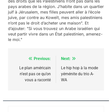
des droits que les Palestiniens n’ont pas dans les
pays arabes de la région. J’habite dans un quartier
juif à Jérusalem, mes filles peuvent aller à l’école
juive, par contre au Koweït, mes amis palestiniens
n’ont pas le droit d’acheter une maison". Et
d’ajouter: "Si vous trouvez un Arabe israélien qui
veut partir vivre dans un État palestinien, amenez-
le moi."
Previous:
Next:
Navigation
5
2025, l’année la plus
de
Le plan américain
Le hip hop à la mode
meurtrière selon le
n’est pas ce qu’on
yéménite du trio A-
l’article
vous a raconté
WA
rapport d’ADL contre
FRANCE
ISRAÉL
l’antisémitisme
6
FIÈRE, DIGNE ET RÉSILIENTE :
POURQUOI JE REVENDIQUE