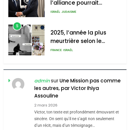
meurtrière selon le
2025, l’année la plus
rapport d’ADL contre
meurtrière selon le rapport
FRANCE
ISRAÉL
l’antisémitisme
d’ADL contre
6
l’antisémitisme
FIÈRE, DIGNE ET RÉSILIENTE :
POURQUOI JE REVENDIQUE
admin
0
MA JUDAÏTE par Thérèse
ISRAÉL
JUDAISME
Zrihen-Dvir
7
CE QUI NOUS MANQUE –
Jacques Hadida
sur
Une Mission pas comme
admin
les autres, par Victor Ihiya
JUDAISME
Assouline
8
2 mars 2026
Maroc : Les amandes de
Victor, ton texte est profondément émouvant et
Tafraout, le miel de Tadla
sincère. On sent qu’il ne s’agit non seulement
Azilal consacrés produits
d’un récit, mais d’un témoignage…
DAFINA
MAROC