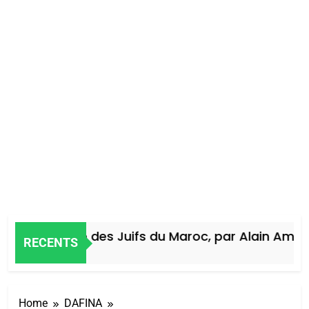
Histoire des Juifs du Maroc, par Alain Amiel
RECENTS
5 Jours Ago
Home
DAFINA