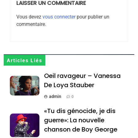
MA JUDAÏTE par Thérèse
LAISSER UN COMMENTAIRE
ISRAÉL
JUDAISME
Zrihen-Dvir
Vous devez
vous connecter
pour publier un
7
commentaire.
CE QUI NOUS MANQUE –
Jacques Hadida
JUDAISME
8
Articles Liés
Maroc : Les amandes de
Oeil ravageur – Vanessa
Tafraout, le miel de Tadla
Azilal consacrés produits
De Loya Stauber
DAFINA
MAROC
du terroir
admin
0
1
Oeil ravageur – Vanessa
«Tu dis génocide, je dis
De Loya Stauber
guerre»: La nouvelle
CINEMA
ISRAÉL
chanson de Boy George