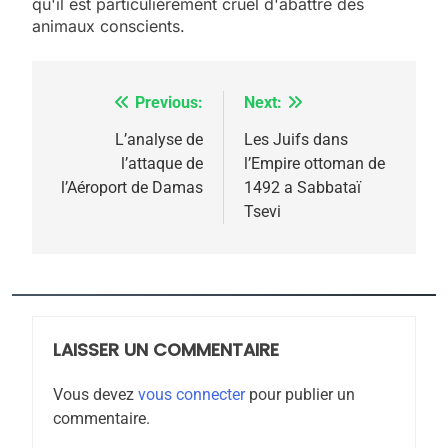
meurtrière selon le
qu'il est particulièrement cruel d'abattre des
animaux conscients.
rapport d’ADL contre
FRANCE
ISRAÉL
l’antisémitisme
6
FIÈRE, DIGNE ET RÉSILIENTE :
Previous:
Next:
Navigation
POURQUOI JE REVENDIQUE
de
L’analyse de
Les Juifs dans
MA JUDAÏTE par Thérèse
l’attaque de
l’Empire ottoman de
ISRAÉL
JUDAISME
l’article
l’Aéroport de Damas
1492 a Sabbataï
Zrihen-Dvir
Tsevi
7
CE QUI NOUS MANQUE –
Jacques Hadida
JUDAISME
LAISSER UN COMMENTAIRE
8
Maroc : Les amandes de
Vous devez
vous connecter
pour publier un
Tafraout, le miel de Tadla
commentaire.
Azilal consacrés produits
DAFINA
MAROC