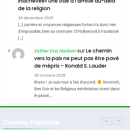
inachevée» Une ode à l’amitié au-delà
POURQUOI JE REVENDIQUE
3
de la religion
MA JUDAÏTE par Thérèse
Tout sur la Nostalgie
ISRAÉL
JUDAISME
Zrihen-Dvir
28 décembre 2025
SOUVENIRS
[…] carrière et croyances religieuses fortes n’a donc rien
7
CE QUI NOUS MANQUE –
d’impossible, bien au contraire. D’Hollywood à Facebook
[…]
Jacques Hadida
4
Accords d’Isaac:
sur
Le chemin
JUDAISME
Esther Eva Harbon
l’alliance pourrait
vers la paix ne peut pas être pavé
s’étendre à 13 pays
8
de mépris – Ronald S. Lauder
ISRAÉL
JUDAISME
Maroc : Les amandes de
d’Amérique latine
30 octobre 2025
Tafraout, le miel de Tadla
5
Bravo ! Je suis tout à fait d'accord.
Smotrich,
2025, l’année la plus
Azilal consacrés produits
DAFINA
MAROC
Ben Gvir et les Religieux extrêmistes vivent dans
meurtrière selon le
du terroir
le passé,…
rapport d’ADL contre
1
FRANCE
ISRAÉL
Oeil ravageur – Vanessa De
l’antisémitisme
Loya Stauber
6
Contenu Populaire
FIÈRE, DIGNE ET RÉSILIENTE :
CINEMA
ISRAÉL