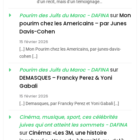
d’un récit, mais d’un témoignage…
JUDAISME
sur
Mon
Pourim des Juifs du Maroc - DAFINA
8
pourim chez les Americains – par Junes
Maroc : Les amandes de
Davis-Cohen
Tafraout, le miel de Tadla
15 février 2026
Azilal consacrés produits
DAFINA
MAROC
[…] Mon Pourim chez les Americains, par-junes-davis-
du terroir
cohen […]
1
Oeil ravageur – Vanessa
sur
Pourim des Juifs du Maroc - DAFINA
De Loya Stauber
DEMASQUES – Francky Perez & Yoni
5
Gabali
CINEMA
ISRAÉL
2025, l’année la plus
15 février 2026
meurtrière selon le rapport
2
[…] Demasques, par Francky Perez et Yoni Gabali […]
«Tu dis génocide, je dis
d’ADL contre
FRANCE
ISRAÉL
guerre»: La nouvelle
Cinéma, musique, sport, ces célébrités
l’antisémitisme
juives qui ont atteint les sommets - DAFINA
chanson de Boy George
6
ISRAÉL
JUDAISME
FIÈRE, DIGNE ET RÉSILIENTE :
sur
Cinéma: «Les 3M, une histoire