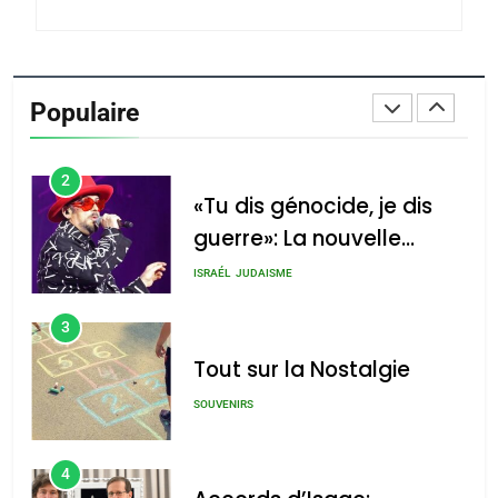
du terroir
1
Oeil ravageur – Vanessa
De Loya Stauber
Populaire
CINEMA
ISRAÉL
2
«Tu dis génocide, je dis
guerre»: La nouvelle
chanson de Boy George
ISRAÉL
JUDAISME
3
Tout sur la Nostalgie
SOUVENIRS
4