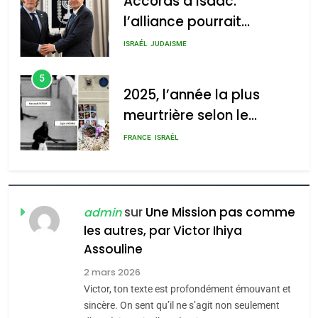
Accords d’Isaac:
l’alliance pourrait
s’étendre à 13 pays
ISRAÉL
JUDAISME
d’Amérique latine
5
2025, l’année la plus
meurtrière selon le
rapport d’ADL contre
FRANCE
ISRAÉL
l’antisémitisme
6
FIÈRE, DIGNE ET RÉSILIENTE :
POURQUOI JE REVENDIQUE
sur
Une Mission pas comme
admin
MA JUDAÏTE par Thérèse
les autres, par Victor Ihiya
ISRAÉL
JUDAISME
Assouline
Zrihen-Dvir
7
2 mars 2026
CE QUI NOUS MANQUE –
Victor, ton texte est profondément émouvant et
Jacques Hadida
sincère. On sent qu’il ne s’agit non seulement