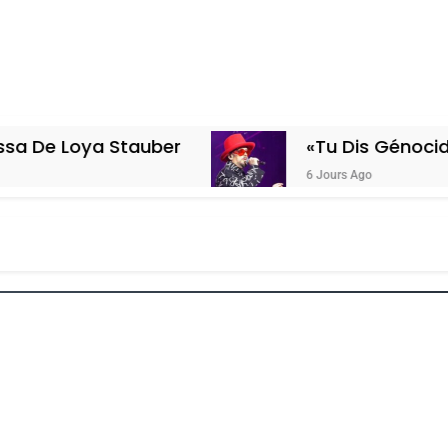
 Stauber
«Tu Dis Génocide, Je Dis G
6 Jours Ago