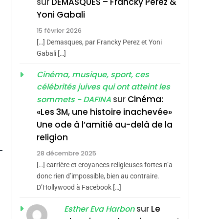
sur
DEMASQUES – Francky Perez &
Boy George
Yoni Gabali
3
Tout Sur La Nostalgie
15 février 2026
SOUVENIRS
[…] Demasques, par Francky Perez et Yoni
Gabali […]
4
Accords D’Isaac:
Cinéma, musique, sport, ces
L’alliance Pourrait
célébrités juives qui ont atteint les
S’étendre À 13 Pays
sur
Cinéma:
sommets - DAFINA
ISRAÉL
JUDAISME
D’Amérique Latine
«Les 3M, une histoire inachevée»
5
2025, L’année La Plus
Une ode à l’amitié au-delà de la
religion
Meurtrière Selon Le
Rapport D’ADL
28 décembre 2025
FRANCE
ISRAÉL
[…] carrière et croyances religieuses fortes n’a
Contre
6
donc rien d’impossible, bien au contraire.
FIÈRE, DIGNE ET
L’antisémitisme
D’Hollywood à Facebook […]
RÉSILIENTE :
sur
Le
POURQUOI JE
Esther Eva Harbon
ISRAÉL
JUDAISME