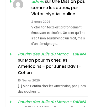
sur
Une Mission pas
admin
REVENDIQUE MA
7
comme les autres, par
CE QUI NOUS
JUDAÏTE Par Thérèse
Victor Ihiya Assouline
MANQUE – Jacques
Zrihen-Dvir
2 mars 2026
Hadida
JUDAISME
Victor, ton texte est profondément
8
émouvant et sincère. On sent qu’il ne
sémitisme
Maroc : Les Amandes
s’agit non seulement d’un récit, mais
De Tafraout, Le Miel
d’un témoignage…
De Tadla Azilal
DAFINA
MAROC
Pourim des Juifs du Maroc - DAFINA
Consacrés Produits
sur
Mon pourim chez les
1
Oeil Ravageur –
Du Terroir
Americains – par Junes Davis-
Vanessa De Loya
Cohen
Stauber
CINEMA
ISRAÉL
15 février 2026
[…] Mon Pourim chez les Americains, par-junes-
2
«Tu Dis Génocide, Je
davis-cohen […]
hérèse Zrihen-
Dis Guerre»: La
Pourim des Juifs du Maroc - DAFINA
Nouvelle Chanson De
ISRAÉL
JUDAISME