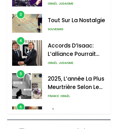
Boy George
3
Tout Sur La Nostalgie
SOUVENIRS
4
Accords D’Isaac:
L’alliance Pourrait
S’étendre À 13 Pays
ISRAÉL
JUDAISME
D’Amérique Latine
5
2025, L’année La Plus
Meurtrière Selon Le
Rapport D’ADL
FRANCE
ISRAÉL
Contre
6
FIÈRE, DIGNE ET
L’antisémitisme
RÉSILIENTE :
POURQUOI JE
ISRAÉL
JUDAISME