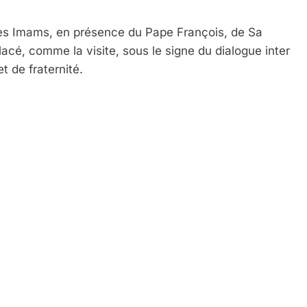
es Imams, en présence du Pape François, de Sa
lacé, comme la visite, sous le signe du dialogue inter
et de fraternité.
 Meurtrière Selon Le Rapport D’ADL Contre L’anti
IENTE : POURQUOI JE REVENDIQUE MA JUDAÏTE Par T