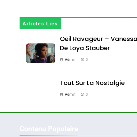
Maroc : Les Amandes D
Terroir
Articles Liés
DAFINA
MAROC
Oeil Ravageur – Vaness
De Loya Stauber
Admin
0
1
Tout Sur La Nostalgie
Admin
0
Oeil Ravageur – Vane
CINEMA
ISRAÉL
Contenu Populaire