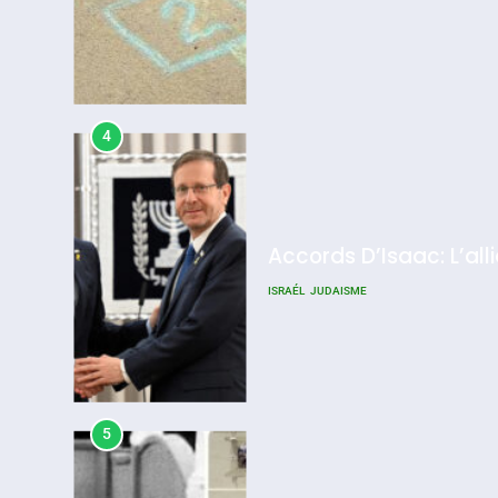
4
Accords D’Isaac: L’all
ISRAÉL
JUDAISME
5