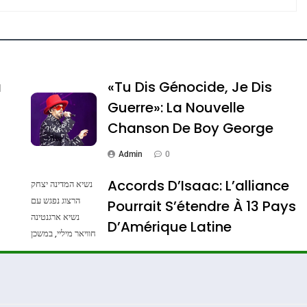
e Tafraout, Le Miel De Tadla Azilal Consacrés P
a
«Tu Dis Génocide, Je Dis
Guerre»: La Nouvelle
Chanson De Boy George
Admin
0
Accords D’Isaac: L’alliance
נשיא המדינה יצחק
הרצוג נפגש עם
Pourrait S’étendre À 13 Pays
נשיא ארגנטינה
ssa De Loya Stauber
D’Amérique Latine
חוויאר מיליי, במשכן
הנשיא בירושלים.
Admin
0
צילום: חיים צח /
לע"מ Photos By
: Haim Zach /