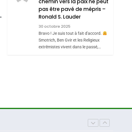
chemin vers la paix ne peut
REVENDIQUE MA
7
pas être pavé de mépris –
roduits Du
CE QUI NOUS
JUDAÏTE Par Thérèse
Ronald S. Lauder
MANQUE – Jacques
Zrihen-Dvir
30 octobre 2025
Hadida
JUDAISME
Bravo ! Je suis tout à fait d'accord.
8
Smotrich, Ben Gvir et les Religieux
Maroc : Les Amandes
extrêmistes vivent dans le passé,…
De Tafraout, Le Miel
De Tadla Azilal
DAFINA
MAROC
Consacrés Produits
Du Terroir