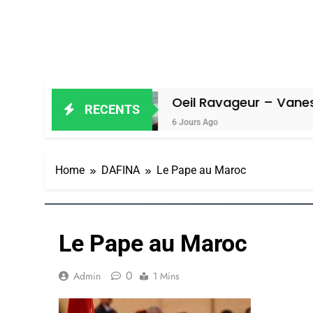
el
Oeil Ravageur – Vanessa De Loya
RECENTS
6 Jours Ago
Home
DAFINA
Le Pape au Maroc
Le Pape au Maroc
0
Admin
1 Mins