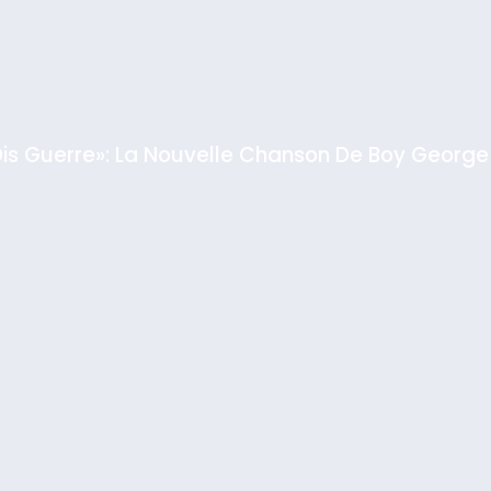
GPO
Dis Guerre»: La Nouvelle Chanson De Boy George
rt