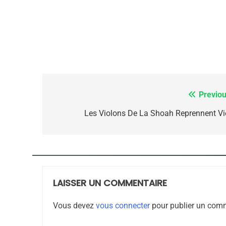
ISRAÉL
JUDAISME
7
Previou
Navigation
de
Les Violons De La Shoah Reprennent Vie
CE QUI NOUS MANQUE
l’article
JUDAISME
LAISSER UN COMMENTAIRE
8
Vous devez
vous connecter
pour publier un comm