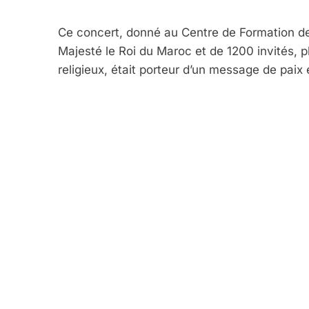
5
Ce concert, donné au Centre de Formation d
Majesté le Roi du Maroc et de 1200 invités, p
religieux, était porteur d’un message de paix 
2025, L’année La Plus
FRANCE
ISRAÉL
6
FIÈRE, DIGNE ET RÉSIL
Dvir