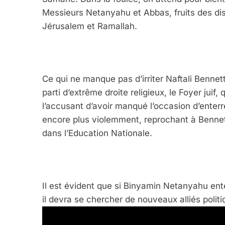
Messieurs Netanyahu et Abbas, fruits des di
Jérusalem et Ramallah.
Ce qui ne manque pas d’irriter Naftali Bennett
parti d’extrême droite religieux, le Foyer juif
5
l’accusant d’avoir manqué l’occasion d’enterre
encore plus violemment, reprochant à Bennet
dans l’Education Nationale.
2025, L’année La Plus
FRANCE
ISRAÉL
Il est évident que si Binyamin Netanyahu ente
il devra se chercher de nouveaux alliés polit