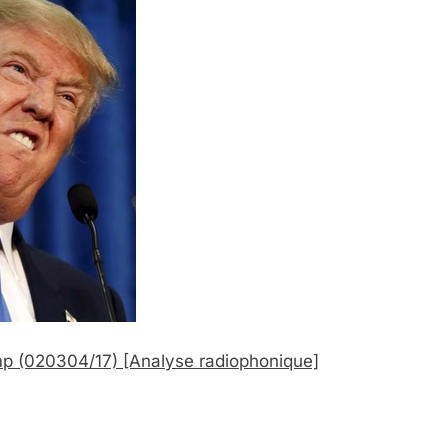
mp
(020304/17)
[Analyse radiophonique]