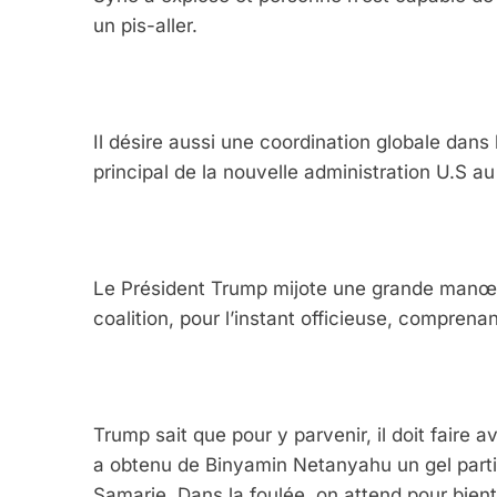
un pis-aller.
Il désire aussi une coordination globale dans l
principal de la nouvelle administration U.S a
Le Président Trump mijote une grande manœuvre
coalition, pour l’instant officieuse, comprenan
Trump sait que pour y parvenir, il doit faire ava
a obtenu de Binyamin Netanyahu un gel part
Samarie. Dans la foulée, on attend pour bien