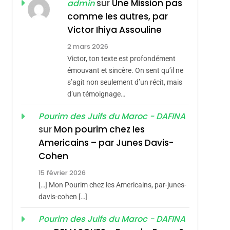
sur
Une Mission pas
admin
Hadida
JUDAISME
comme les autres, par
Victor Ihiya Assouline
8
Maroc : Les Amandes
2 mars 2026
De Tafraout, Le Miel
Victor, ton texte est profondément
De Tadla Azilal
émouvant et sincère. On sent qu’il ne
DAFINA
MAROC
Consacrés Produits
s’agit non seulement d’un récit, mais
1
d’un témoignage…
Oeil Ravageur –
Du Terroir
Vanessa De Loya
Pourim des Juifs du Maroc - DAFINA
Stauber
sur
Mon pourim chez les
CINEMA
ISRAÉL
Americains – par Junes Davis-
2
Cohen
«Tu Dis Génocide, Je
Dis Guerre»: La
15 février 2026
[…] Mon Pourim chez les Americains, par-junes-
Nouvelle Chanson De
ISRAÉL
JUDAISME
davis-cohen […]
Boy George
3
Tout Sur La Nostalgie
Pourim des Juifs du Maroc - DAFINA