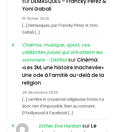
sur
DEMASQUES – Francky Perez &
SOUVENIRS
Yoni Gabali
4
Accords D’Isaac:
15 février 2026
[…] Demasques, par Francky Perez et Yoni
L’alliance Pourrait
Gabali […]
S’étendre À 13 Pays
ISRAÉL
JUDAISME
D’Amérique Latine
Cinéma, musique, sport, ces
5
célébrités juives qui ont atteint les
2025, L’année La Plus
sur
Cinéma:
sommets - DAFINA
Meurtrière Selon Le
«Les 3M, une histoire inachevée»
Rapport D’ADL
FRANCE
ISRAÉL
Une ode à l’amitié au-delà de la
Contre
religion
6
FIÈRE, DIGNE ET
L’antisémitisme
28 décembre 2025
RÉSILIENTE :
[…] carrière et croyances religieuses fortes n’a
POURQUOI JE
ISRAÉL
JUDAISME
donc rien d’impossible, bien au contraire.
REVENDIQUE MA
D’Hollywood à Facebook […]
7
CE QUI NOUS
JUDAÏTE Par Thérèse
sur
Le
Esther Eva Harbon
MANQUE – Jacques
Zrihen-Dvir