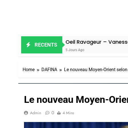
Oeil Ravageur – Vanessa De Loya S
RECENTS
5 Jours Ago
Home
DAFINA
Le nouveau Moyen-Orient selo
Le nouveau Moyen-Orie
0
Admin
4 Mins