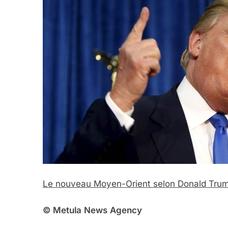
Le nouveau Moyen-Orient selon Donald Tru
© Me
tula
N
ews
A
gency