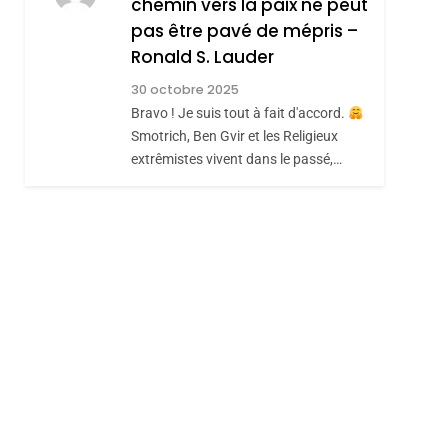
chemin vers la paix ne peut
Hadida
JUDAISME
pas être pavé de mépris –
Ronald S. Lauder
8
Maroc : Les Amandes
30 octobre 2025
De Tafraout, Le Miel
Bravo ! Je suis tout à fait d'accord.
De Tadla Azilal
Smotrich, Ben Gvir et les Religieux
DAFINA
MAROC
extrêmistes vivent dans le passé,…
Consacrés Produits
Du Terroir