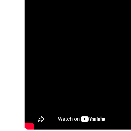
6
FIÈRE, DIGNE ET RÉSIL
Dvir
ISRAÉL
JUDAISME
7
CE QUI NOUS MANQUE
JUDAISME