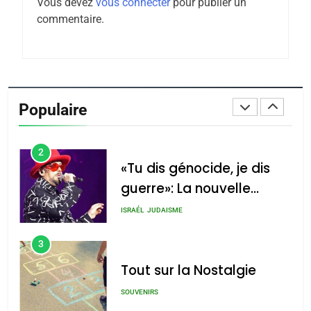
Vous devez
vous connecter
pour publier un
Tafraout, le miel de Tadla
commentaire.
Azilal consacrés produits
DAFINA
MAROC
du terroir
1
Oeil ravageur – Vanessa
De Loya Stauber
Populaire
CINEMA
ISRAÉL
2
«Tu dis génocide, je dis
guerre»: La nouvelle
chanson de Boy George
ISRAÉL
JUDAISME
3
Tout sur la Nostalgie
SOUVENIRS