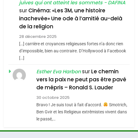
juives qui ont atteint les sommets - DAFINA
chanson de Boy George
6
ISRAÉL
JUDAISME
FIÈRE, DIGNE ET RÉSILIENTE :
sur
Cinéma: «Les 3M, une histoire
inachevée» Une ode à l’amitié au-delà
POURQUOI JE REVENDIQUE
3
de la religion
MA JUDAÏTE par Thérèse
Tout sur la Nostalgie
ISRAÉL
JUDAISME
Zrihen-Dvir
28 décembre 2025
SOUVENIRS
[…] carrière et croyances religieuses fortes n’a donc rien
7
CE QUI NOUS MANQUE –
d’impossible, bien au contraire. D’Hollywood à Facebook
[…]
Jacques Hadida
4
Accords d’Isaac:
sur
Le chemin
JUDAISME
Esther Eva Harbon
l’alliance pourrait
vers la paix ne peut pas être pavé
s’étendre à 13 pays
8
de mépris – Ronald S. Lauder
ISRAÉL
JUDAISME
Maroc : Les amandes de
d’Amérique latine
30 octobre 2025
Tafraout, le miel de Tadla
5
Bravo ! Je suis tout à fait d'accord.
Smotrich,
2025, l’année la plus
Azilal consacrés produits
DAFINA
MAROC
Ben Gvir et les Religieux extrêmistes vivent dans
meurtrière selon le
du terroir
le passé,…
rapport d’ADL contre
1
FRANCE
ISRAÉL
Oeil ravageur – Vanessa De
l’antisémitisme