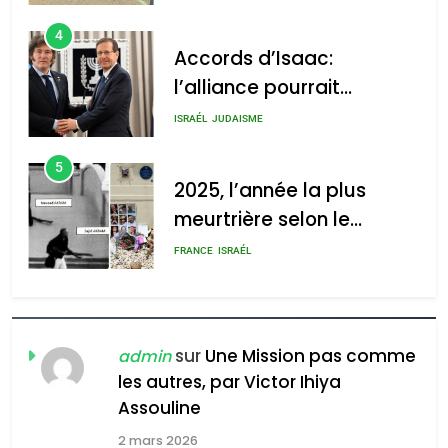
4
Accords d’Isaac:
l’alliance pourrait
s’étendre à 13 pays
ISRAÉL
JUDAISME
d’Amérique latine
5
2025, l’année la plus
meurtrière selon le
rapport d’ADL contre
FRANCE
ISRAÉL
l’antisémitisme
6
FIÈRE, DIGNE ET RÉSILIENTE :
POURQUOI JE REVENDIQUE
sur
Une Mission pas comme
admin
MA JUDAÏTE par Thérèse
les autres, par Victor Ihiya
ISRAÉL
JUDAISME
Assouline
Zrihen-Dvir
7
2 mars 2026