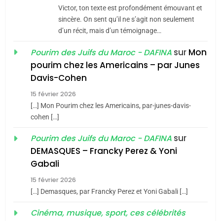
CE QUI NOUS MANQUE –
Victor, ton texte est profondément émouvant et
Jacques Hadida
sincère. On sent qu’il ne s’agit non seulement
d’un récit, mais d’un témoignage…
JUDAISME
sur
Mon
Pourim des Juifs du Maroc - DAFINA
8
pourim chez les Americains – par Junes
Maroc : Les amandes de
Davis-Cohen
Tafraout, le miel de Tadla
15 février 2026
Azilal consacrés produits
DAFINA
MAROC
[…] Mon Pourim chez les Americains, par-junes-davis-
du terroir
cohen […]
1
Oeil ravageur – Vanessa
sur
Pourim des Juifs du Maroc - DAFINA
De Loya Stauber
DEMASQUES – Francky Perez & Yoni
5
Gabali
CINEMA
ISRAÉL
2025, l’année la plus
15 février 2026
meurtrière selon le rapport
2
[…] Demasques, par Francky Perez et Yoni Gabali […]
«Tu dis génocide, je dis
d’ADL contre
FRANCE
ISRAÉL
guerre»: La nouvelle
Cinéma, musique, sport, ces célébrités
l’antisémitisme