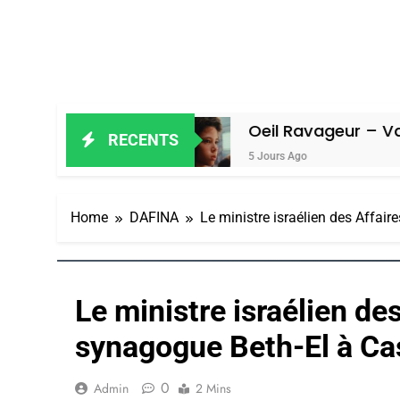
Amiel
Oeil Ravageur – Vanessa De L
RECENTS
5 Jours Ago
Home
DAFINA
Le ministre israélien des Affair
Le ministre israélien des
synagogue Beth-El à Ca
0
Admin
2 Mins