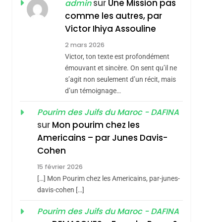
ISRAÉL
JUDAISME
sur
Une Mission pas
admin
REVENDIQUE MA
comme les autres, par
7
CE QUI NOUS
JUDAÏTE Par Thérèse
Victor Ihiya Assouline
MANQUE – Jacques
Zrihen-Dvir
2 mars 2026
Hadida
Victor, ton texte est profondément
JUDAISME
émouvant et sincère. On sent qu’il ne
8
s’agit non seulement d’un récit, mais
Maroc : Les Amandes
d’un témoignage…
De Tafraout, Le Miel
De Tadla Azilal
Pourim des Juifs du Maroc - DAFINA
DAFINA
MAROC
sur
Mon pourim chez les
Consacrés Produits
1
Americains – par Junes Davis-
Oeil Ravageur –
Du Terroir
Cohen
Vanessa De Loya
sémitisme
15 février 2026
Stauber
CINEMA
ISRAÉL
[…] Mon Pourim chez les Americains, par-junes-
2
davis-cohen […]
«Tu Dis Génocide, Je
Pourim des Juifs du Maroc - DAFINA
Dis Guerre»: La