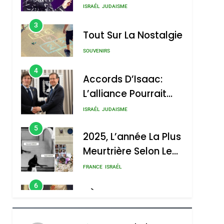
Nouvelle Chanson De
ISRAÉL
JUDAISME
Boy George
3
Tout Sur La Nostalgie
SOUVENIRS
4
Accords D’Isaac:
L’alliance Pourrait
S’étendre À 13 Pays
ISRAÉL
JUDAISME
D’Amérique Latine
5
2025, L’année La Plus
Meurtrière Selon Le
Rapport D’ADL
FRANCE
ISRAÉL
Contre
6
FIÈRE, DIGNE ET
L’antisémitisme
RÉSILIENTE :
POURQUOI JE