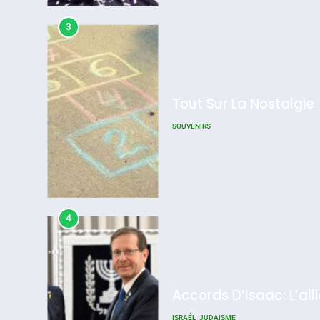
Admin
0
3
Tout Sur La Nostalgie
SOUVENIRS
4
Accords D’Isaac: L’all
ISRAÉL
JUDAISME