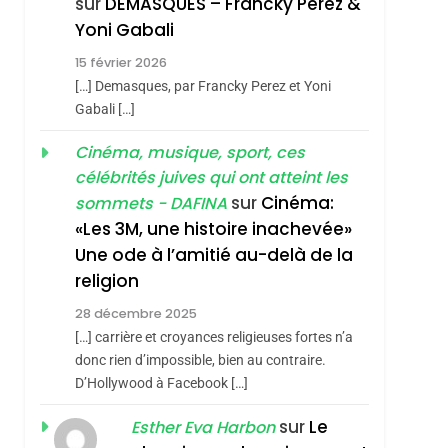
sur
DEMASQUES – Francky Perez &
Nouvelle Chanson De
ISRAÉL
JUDAISME
Yoni Gabali
Boy George
3
15 février 2026
Tout Sur La Nostalgie
[…] Demasques, par Francky Perez et Yoni
SOUVENIRS
Gabali […]
hérèse Zrihen-
4
Cinéma, musique, sport, ces
Accords D’Isaac:
célébrités juives qui ont atteint les
L’alliance Pourrait
sur
Cinéma:
sommets - DAFINA
S’étendre À 13 Pays
ISRAÉL
JUDAISME
«Les 3M, une histoire inachevée»
D’Amérique Latine
Une ode à l’amitié au-delà de la
5
2025, L’année La Plus
religion
Meurtrière Selon Le
28 décembre 2025
Rapport D’ADL
FRANCE
ISRAÉL
[…] carrière et croyances religieuses fortes n’a
Contre
donc rien d’impossible, bien au contraire.
6
FIÈRE, DIGNE ET
D’Hollywood à Facebook […]
L’antisémitisme
RÉSILIENTE :
sur
Le
Esther Eva Harbon
POURQUOI JE