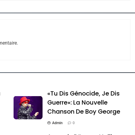
entaire.
e Tafraout, Le Miel De Tadla Azilal Consacrés P
a
«Tu Dis Génocide, Je Dis
Guerre»: La Nouvelle
Chanson De Boy George
Admin
0