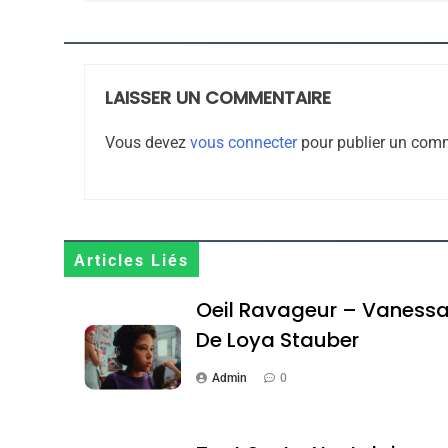
l’article
LAISSER UN COMMENTAIRE
8
Vous devez
vous connecter
pour publier un comm
Maroc : Les Amandes D
Terroir
Articles Liés
DAFINA
MAROC
Oeil Ravageur – Vaness
De Loya Stauber
Admin
0
1