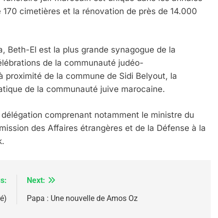
de 170 cimetières et la rénovation de près de 14.000
a, Beth-El est la plus grande synagogue de la
célébrations de la communauté judéo-
IENTE : POURQUOI JE REVENDIQUE MA JUDAÏTE Par T
à proximité de la commune de Sidi Belyout, la
atique de la communauté juive marocaine.
une délégation comprenant notamment le ministre du
mission des Affaires étrangères et de la Défense à la
k.
s:
Next:
é)
Papa : Une nouvelle de Amos Oz
 – Jacques Hadida