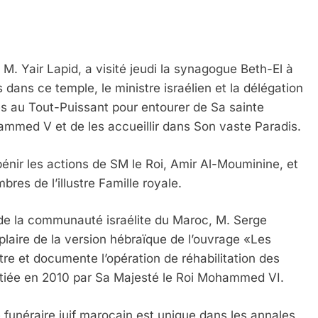
 M. Yair Lapid, a visité jeudi la synagogue Beth-El à
dans ce temple, le ministre israélien et la délégation
es au Tout-Puissant pour entourer de Sa sainte
mmed V et de les accueillir dans Son vaste Paradis.
énir les actions de SM le Roi, Amir Al-Mouminine, et
res de l’illustre Famille royale.
l de la communauté israélite du Maroc, M. Serge
 Meurtrière Selon Le Rapport D’ADL Contre L’anti
laire de la version hébraïque de l’ouvrage «Les
tre et documente l’opération de réhabilitation des
nitiée en 2010 par Sa Majesté le Roi Mohammed VI.
funéraire juif marocain est unique dans les annales