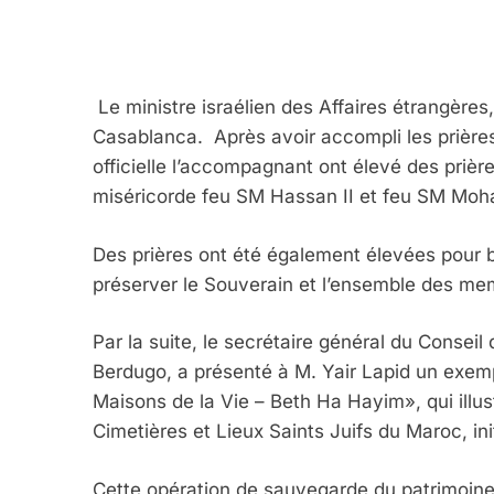
Le ministre israélien des Affaires étrangères,
Casablanca. Après avoir accompli les prières 
officielle l’accompagnant ont élevé des prièr
miséricorde feu SM Hassan II et feu SM Moha
5
Des prières ont été également élevées pour b
préserver le Souverain et l’ensemble des memb
Par la suite, le secrétaire général du Consei
2025, L’année La Plus
Berdugo, a présenté à M. Yair Lapid un exemp
FRANCE
ISRAÉL
Maisons de la Vie – Beth Ha Hayim», qui illus
Cimetières et Lieux Saints Juifs du Maroc, i
Cette opération de sauvegarde du patrimoine 