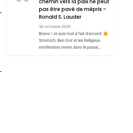
chemin vers la paix ne peut
ISRAÉL
JUDAISME
REVENDIQUE MA
pas être pavé de mépris –
7
CE QUI NOUS
JUDAÏTE Par Thérèse
Ronald S. Lauder
MANQUE – Jacques
Zrihen-Dvir
30 octobre 2025
Hadida
Bravo ! Je suis tout à fait d'accord.
JUDAISME
Smotrich, Ben Gvir et les Religieux
8
extrêmistes vivent dans le passé,…
Maroc : Les Amandes
De Tafraout, Le Miel
roduits Du
De Tadla Azilal
DAFINA
MAROC
Consacrés Produits
Du Terroir