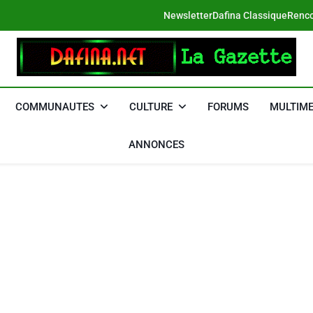
Newsletter
Dafina Classique
Renco
DAFINA
Le Net Des Juifs Du Maroc
COMMUNAUTES
CULTURE
FORUMS
MULTIME
ANNONCES