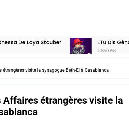
oya Stauber
«Tu Dis Génocide, Je Di
5 Jours Ago
es étrangères visite la synagogue Beth-El à Casablanca
 Affaires étrangères visite la
sablanca