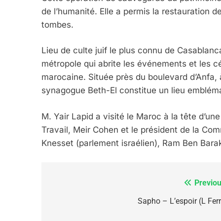
de l’humanité. Elle a permis la restauration 
6
tombes.
Lieu de culte juif le plus connu de Casablanc
métropole qui abrite les événements et les 
FIÈRE, DIGNE ET RÉSIL
marocaine. Située près du boulevard d’Anfa, 
Dvir
synagogue Beth-El constitue un lieu emblém
ISRAÉL
JUDAISME
M. Yair Lapid a visité le Maroc à la tête d’
Travail, Meir Cohen et le président de la Com
Knesset (parlement israélien), Ram Ben Bara
7
Previou
Navigation
de
Sapho – L’espoir (L Ferr
CE QUI NOUS MANQUE
JUDAISME