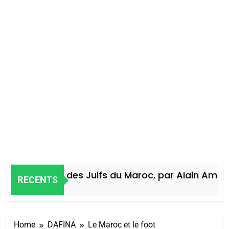
Histoire des Juifs du Maroc, par Alain Amiel
RECENTS
5 Jours Ago
Home
DAFINA
Le Maroc et le foot