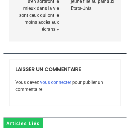
s’en sortiront le
jeune fille au pair aux
l’article
mieux dans la vie
Etats-Unis
5
sont ceux qui ont le
2025, l’année la plus
moins accès aux
meurtrière selon le
écrans »
rapport d’ADL contre
FRANCE
ISRAÉL
l’antisémitisme
6
FIÈRE, DIGNE ET RÉSILIENTE :
POURQUOI JE REVENDIQUE
LAISSER UN COMMENTAIRE
MA JUDAÏTE par Thérèse
ISRAÉL
JUDAISME
Zrihen-Dvir
Vous devez
vous connecter
pour publier un
7
commentaire.
CE QUI NOUS MANQUE –
Jacques Hadida
JUDAISME
Articles Liés
8