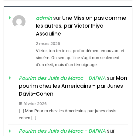
7
CE QUI NOUS MANQUE –
sur
Une Mission pas comme
admin
Jacques Hadida
les autres, par Victor Ihiya
JUDAISME
Assouline
8
2 mars 2026
Maroc : Les amandes de
Victor, ton texte est profondément émouvant et
Tafraout, le miel de Tadla
sincère. On sent qu’il ne s’agit non seulement
d’un récit, mais d’un témoignage…
Azilal consacrés produits
DAFINA
MAROC
du terroir
sur
Mon
Pourim des Juifs du Maroc - DAFINA
1
pourim chez les Americains – par Junes
Oeil ravageur – Vanessa
Davis-Cohen
De Loya Stauber
15 février 2026
CINEMA
ISRAÉL
[…] Mon Pourim chez les Americains, par-junes-davis-
5
2025, l’année la plus
cohen […]
2
meurtrière selon le rapport
«Tu dis génocide, je dis
sur
Pourim des Juifs du Maroc - DAFINA