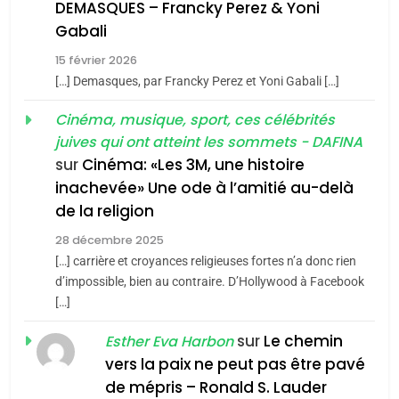
d’ADL contre
DEMASQUES – Francky Perez & Yoni
guerre»: La nouvelle
FRANCE
ISRAÉL
l’antisémitisme
Gabali
chanson de Boy George
ISRAÉL
JUDAISME
6
15 février 2026
FIÈRE, DIGNE ET RÉSILIENTE :
3
[…] Demasques, par Francky Perez et Yoni Gabali […]
POURQUOI JE REVENDIQUE
Tout sur la Nostalgie
MA JUDAÏTE par Thérèse
Cinéma, musique, sport, ces célébrités
ISRAÉL
JUDAISME
juives qui ont atteint les sommets - DAFINA
Zrihen-Dvir
SOUVENIRS
sur
Cinéma: «Les 3M, une histoire
7
CE QUI NOUS MANQUE –
inachevée» Une ode à l’amitié au-delà
4
Jacques Hadida
de la religion
Accords d’Isaac:
28 décembre 2025
l’alliance pourrait
JUDAISME
[…] carrière et croyances religieuses fortes n’a donc rien
s’étendre à 13 pays
ISRAÉL
JUDAISME
8
d’impossible, bien au contraire. D’Hollywood à Facebook
d’Amérique latine
Maroc : Les amandes de
[…]
5
Tafraout, le miel de Tadla
2025, l’année la plus
sur
Le chemin
Esther Eva Harbon
Azilal consacrés produits
meurtrière selon le
DAFINA
MAROC
vers la paix ne peut pas être pavé
du terroir
rapport d’ADL contre
de mépris – Ronald S. Lauder
FRANCE
ISRAÉL