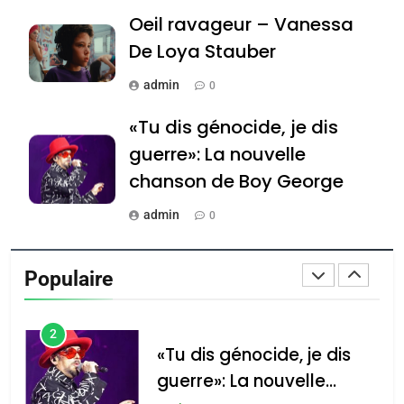
Maroc : Les amandes de
Oeil ravageur – Vanessa
Tafraout, le miel de Tadla
De Loya Stauber
Azilal consacrés produits
DAFINA
MAROC
du terroir
admin
0
1
Oeil ravageur – Vanessa
«Tu dis génocide, je dis
De Loya Stauber
guerre»: La nouvelle
chanson de Boy George
CINEMA
ISRAÉL
admin
0
2
«Tu dis génocide, je dis
Tout sur la Nostalgie
guerre»: La nouvelle
Populaire
admin
chanson de Boy George
0
ISRAÉL
JUDAISME
Accords d’Isaac: l’alliance
נשיא המדינה יצחק
3
הרצוג נפגש עם
pourrait s’étendre à 13
Tout sur la Nostalgie
נשיא ארגנטינה
pays d’Amérique latine
SOUVENIRS