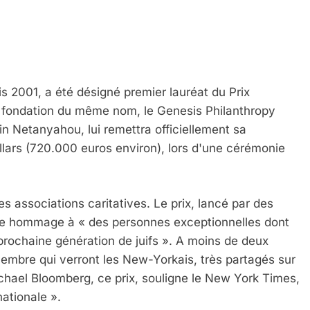
 2001, a été désigné premier lauréat du Prix
 la fondation du même nom, le Genesis Philanthropy
 Meurtrière Selon Le Rapport D’ADL Contre L’anti
in Netanyahou, lui remettra officiellement sa
lars (720.000 euros environ), lors d'une cérémonie
s associations caritatives. Le prix, lancé par des
endre hommage à « des personnes exceptionnelles dont
a prochaine génération de juifs ». A moins de deux
embre qui verront les New-Yorkais, très partagés sur
ichael Bloomberg, ce prix, souligne le New York Times,
IENTE : POURQUOI JE REVENDIQUE MA JUDAÏTE Par T
nationale ».