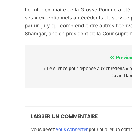
Dvir
Le futur ex-maire de la Grosse Pomme a été 
ISRAÉL
JUDAISME
ses « exceptionnels antécédents de service p
par un jury qui comprend entre autres l'écriva
Shamgar, ancien président de la Cour suprêm
7
Previou
Navigation
de
« Le silence pour réponse aux chrétiens » p
David Harr
CE QUI NOUS MANQUE
l’article
JUDAISME
LAISSER UN COMMENTAIRE
8
Vous devez
vous connecter
pour publier un comm