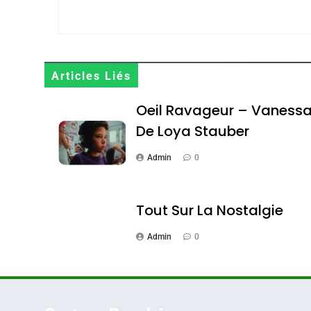
Maroc : Les Amandes D
Terroir
Articles Liés
DAFINA
MAROC
Oeil Ravageur – Vaness
De Loya Stauber
Admin
0
1
Tout Sur La Nostalgie
Admin
0
Oeil Ravageur – Vane
CINEMA
ISRAÉL