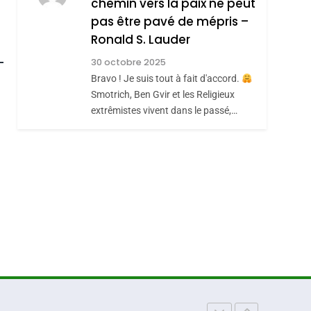
chemin vers la paix ne peut
ISRAÉL
JUDAISME
REVENDIQUE MA
pas être pavé de mépris –
7
CE QUI NOUS
JUDAÏTE Par Thérèse
Ronald S. Lauder
roduits Du
MANQUE – Jacques
Zrihen-Dvir
30 octobre 2025
Hadida
Bravo ! Je suis tout à fait d'accord.
JUDAISME
Smotrich, Ben Gvir et les Religieux
8
extrêmistes vivent dans le passé,…
Maroc : Les Amandes
De Tafraout, Le Miel
De Tadla Azilal
DAFINA
MAROC
Consacrés Produits
Du Terroir