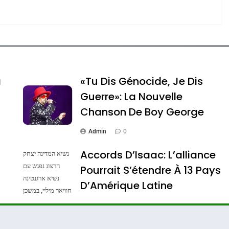
e Tafraout, Le Miel De Tadla Azilal Consacrés P
a
«Tu Dis Génocide, Je Dis
Guerre»: La Nouvelle
Chanson De Boy George
Admin
0
Accords D’Isaac: L’alliance
נשיא המדינה יצחק
הרצוג נפגש עם
Pourrait S’étendre À 13 Pays
נשיא ארגנטינה
ssa De Loya Stauber
D’Amérique Latine
חוויאר מיליי, במשכן
הנשיא בירושלים.
Admin
0
צילום: חיים צח /
לע"מ Photos By