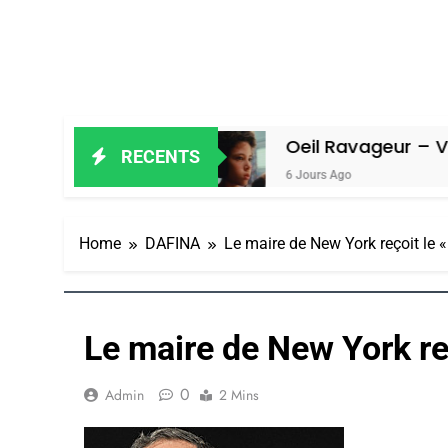
in Amiel
Oeil Ravageur – Vanessa De
RECENTS
6 Jours Ago
Home
DAFINA
Le maire de New York reçoit le « 
Le maire de New York reç
0
Admin
2 Mins