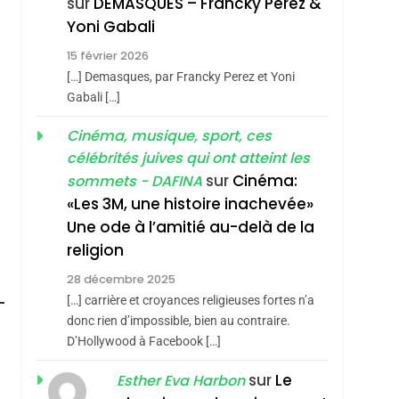
sur
DEMASQUES – Francky Perez &
Nouvelle Chanson De
ISRAÉL
JUDAISME
Yoni Gabali
Boy George
3
15 février 2026
Tout Sur La Nostalgie
[…] Demasques, par Francky Perez et Yoni
SOUVENIRS
Gabali […]
4
Cinéma, musique, sport, ces
Accords D’Isaac:
célébrités juives qui ont atteint les
L’alliance Pourrait
sur
Cinéma:
sommets - DAFINA
S’étendre À 13 Pays
ISRAÉL
JUDAISME
«Les 3M, une histoire inachevée»
D’Amérique Latine
Une ode à l’amitié au-delà de la
5
2025, L’année La Plus
religion
Meurtrière Selon Le
28 décembre 2025
Rapport D’ADL
FRANCE
ISRAÉL
[…] carrière et croyances religieuses fortes n’a
Contre
donc rien d’impossible, bien au contraire.
6
FIÈRE, DIGNE ET
D’Hollywood à Facebook […]
L’antisémitisme
RÉSILIENTE :
sur
Le
Esther Eva Harbon
POURQUOI JE