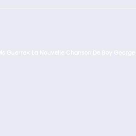
: Haim Zach /
GPO
Dis Guerre»: La Nouvelle Chanson De Boy George
rt