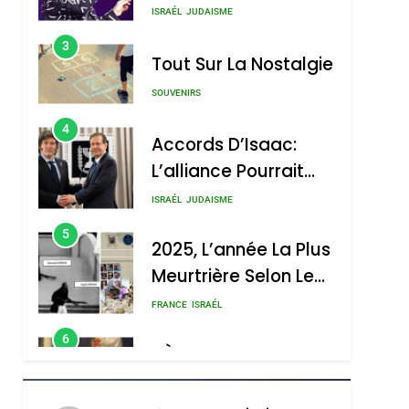
Nouvelle Chanson De
ISRAÉL
JUDAISME
Boy George
3
Tout Sur La Nostalgie
SOUVENIRS
4
Accords D’Isaac:
L’alliance Pourrait
S’étendre À 13 Pays
ISRAÉL
JUDAISME
D’Amérique Latine
5
2025, L’année La Plus
Meurtrière Selon Le
Rapport D’ADL
FRANCE
ISRAÉL
Contre
6
FIÈRE, DIGNE ET
L’antisémitisme
RÉSILIENTE :
POURQUOI JE