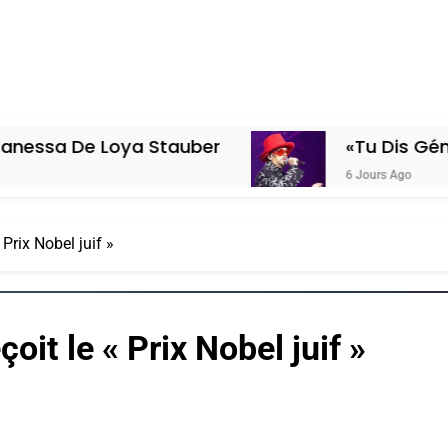
 Loya Stauber
«Tu Dis Génocide, Je 
6 Jours Ago
Prix Nobel juif »
oit le « Prix Nobel juif »