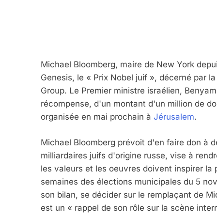
5
Michael Bloomberg, maire de New York depuis
Genesis, le « Prix Nobel juif », décerné par
2025, L’année La Plus
Group. Le Premier ministre israélien, Benyam
FRANCE
ISRAÉL
récompense, d'un montant d'un million de dol
organisée en mai prochain à
Jérusalem
.
Michael Bloomberg prévoit d'en faire don à de
milliardaires juifs d'origine russe, vise à r
6
les valeurs et les oeuvres doivent inspirer l
semaines des élections municipales du 5 nov
son bilan, se décider sur le remplaçant de M
FIÈRE, DIGNE ET RÉSIL
est un « rappel de son rôle sur la scène inter