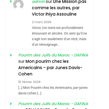
ISRAÉL
JUDAISME
sur
Une Mission pas
admin
REVENDIQUE MA
comme les autres, par
7
CE QUI NOUS
JUDAÏTE Par Thérèse
Victor Ihiya Assouline
MANQUE – Jacques
Zrihen-Dvir
2 mars 2026
Hadida
Victor, ton texte est profondément
JUDAISME
émouvant et sincère. On sent qu’il ne
8
s’agit non seulement d’un récit, mais
Maroc : Les Amandes
sémitisme
d’un témoignage…
De Tafraout, Le Miel
De Tadla Azilal
Pourim des Juifs du Maroc - DAFINA
DAFINA
MAROC
sur
Mon pourim chez les
Consacrés Produits
1
Americains – par Junes Davis-
Oeil Ravageur –
Du Terroir
Cohen
Vanessa De Loya
15 février 2026
Stauber
CINEMA
ISRAÉL
[…] Mon Pourim chez les Americains, par-junes-
2
davis-cohen […]
«Tu Dis Génocide, Je
Pourim des Juifs du Maroc - DAFINA
hérèse Zrihen-
Dis Guerre»: La