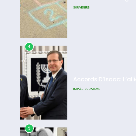
SOUVENIRS
4
Accords D’Isaac: L’all
ISRAÉL
JUDAISME
5