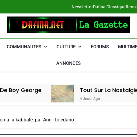
Newsletter
Dafina Classique
Renco
DAFINA
Le Net Des Juifs Du Maroc
COMMUNAUTES
CULTURE
FORUMS
MULTIME
ANNONCES
orge
Tout Sur La Nostalgie
4 Jours Ago
ion à la kabbale, par Ariel Toledano