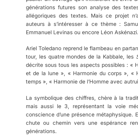
générations futures son analyse des texte
allégoriques des textes. Mais ce projet n
6
auteurs à s’intéresser à ce thème : Samue
Emmanuel Levinas ou encore Léon Askénazi
FIÈRE, DIGNE ET RÉSIL
Ariel Toledano reprend le flambeau en partant d
Dvir
tour, les quatre mondes de la Kabbale, les
décrite sous tous les aspects possibles : « H
ISRAÉL
JUDAISME
et de la lune », « Harmonie du corps », « 
temps », « Harmonie de l’Homme avec autrui
La symbolique des chiffres, chère à la tradit
7
mais aussi le 3, représentant la voie méd
conscience d’une présence métaphysique. Et,
chute ou chemin vers une espérance renou
générations.
CE QUI NOUS MANQUE