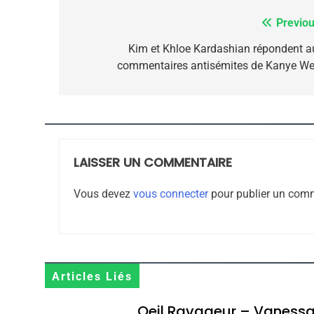
Previou
Navigation
de
Kim et Khloe Kardashian répondent a
Oeil Ravageur – Vane
commentaires antisémites de Kanye We
l’article
CINEMA
ISRAÉL
LAISSER UN COMMENTAIRE
2
Vous devez
vous connecter
pour publier un comm
«Tu Dis Génocide, Je 
ISRAÉL
JUDAISME
Articles Liés
Oeil Ravageur – Vaness