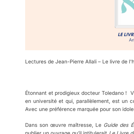
Lectures de Jean-Pierre Allali – Le livre de l
5
Étonnant et prodigieux docteur Toledano ! 
en université et qui, parallèlement, est un 
2025, L’année La Plus
Avec une préférence marquée pour son idole
FRANCE
ISRAÉL
Dans son œuvre maîtresse, Le
Guide des
É
publier un ouvrage qu’il intitulerait
Le Livre d