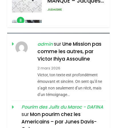
8
Maroc : Les Amandes
De Tafraout, Le Miel
De Tadla Azilal
DAFINA
MAROC
Consacrés Produits
1
Oeil Ravageur –
Du Terroir
sur
Une Mission pas
admin
Vanessa De Loya
comme les autres, par
Stauber
CINEMA
ISRAÉL
Victor Ihiya Assouline
2
2 mars 2026
«Tu Dis Génocide, Je
Victor, ton texte est profondément
Dis Guerre»: La
émouvant et sincère. On sent qu’il ne
Nouvelle Chanson De
s’agit non seulement d’un récit, mais
ISRAÉL
JUDAISME
d’un témoignage…
Boy George
sémitisme
3
Tout Sur La Nostalgie
Pourim des Juifs du Maroc - DAFINA
sur
Mon pourim chez les
SOUVENIRS
Americains – par Junes Davis-
4