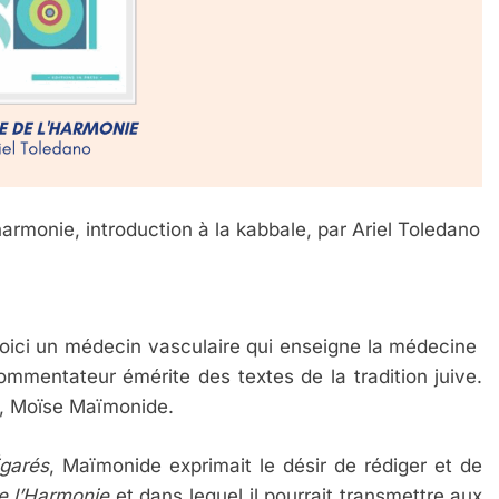
'harmonie, introduction à la kabbale, par Ariel Toledano
Voici un médecin vasculaire qui enseigne la médecine
commentateur émérite des textes de la tradition juive.
 Meurtrière Selon Le Rapport D’ADL Contre L’anti
, Moïse Maïmonide.
garés
, Maïmonide exprimait le désir de rédiger et de
e l’Harmonie
et dans lequel il pourrait transmettre aux