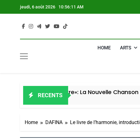
Skip
jeudi, 6 août 2026
10:56:12 AM
to
content
HOME
ARTS
e, Je Dis Guerre»: La Nouvelle Chanson De Boy Ge
RECENTS
Home
DAFINA
Le livre de l’harmonie, introduct