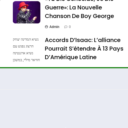
Guerre»: La Nouvelle
Chanson De Boy George
Admin
0
Accords D’Isaac: L’alliance
נשיא המדינה יצחק
הרצוג נפגש עם
Pourrait S’étendre À 13 Pays
נשיא ארגנטינה
D’Amérique Latine
חוויאר מיליי, במשכן
הנשיא בירושלים.
Admin
0
צילום: חיים צח /
לע"מ Photos By
: Haim Zach /
GPO
iance Pourrait S’étendre À 13 Pays D’Amérique La