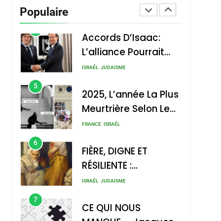
Accords D’Isaac:
Populaire
L’alliance Pourrait
S’étendre À 13 Pays
ISRAÉL
JUDAISME
D’Amérique Latine
5
2025, L’année La Plus
Meurtrière Selon Le
Rapport D’ADL
FRANCE
ISRAÉL
Contre
6
FIÈRE, DIGNE ET
L’antisémitisme
RÉSILIENTE :
POURQUOI JE
ISRAÉL
JUDAISME
REVENDIQUE MA
7
CE QUI NOUS
JUDAÏTE Par Thérèse
MANQUE – Jacques
Zrihen-Dvir
Hadida
JUDAISME