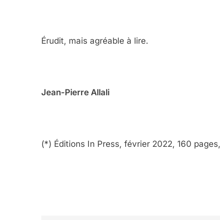
JUDAISME
Érudit, mais agréable à lire.
8
Jean-Pierre Allali
Maroc : Les Amandes D
Terroir
(*) Éditions In Press, février 2022, 160 pages
DAFINA
MAROC
1