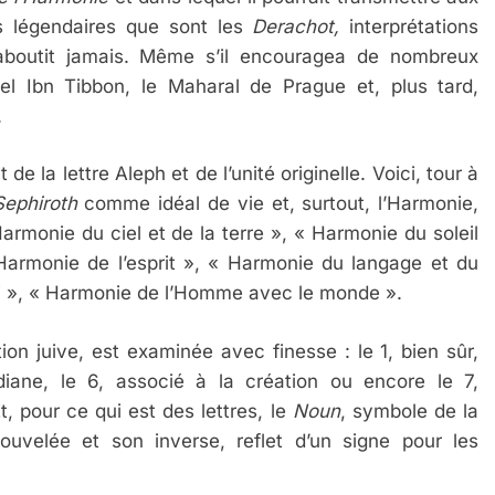
s légendaires que sont les
Derachot,
interprétations
’aboutit jamais. Même s’il encouragea de nombreux
l Ibn Tibbon, le Maharal de Prague et, plus tard,
.
IENTE : POURQUOI JE REVENDIQUE MA JUDAÏTE Par T
e la lettre Aleph et de l’unité originelle. Voici, tour à
Sephiroth
comme idéal de vie et, surtout, l’Harmonie,
armonie du ciel et de la terre », « Harmonie du soleil
Harmonie de l’esprit », « Harmonie du langage et du
 », « Harmonie de l’Homme avec le monde ».
ion juive, est examinée avec finesse : le 1, bien sûr,
iane, le 6, associé à la création ou encore le 7,
 pour ce qui est des lettres, le
Noun
, symbole de la
velée et son inverse, reflet d’un signe pour les
 – Jacques Hadida