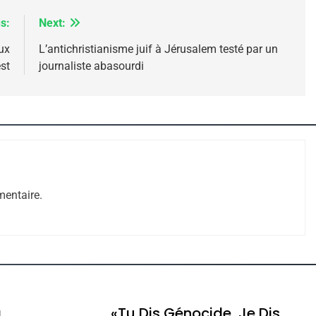
s:
Next:
ux
L’antichristianisme juif à Jérusalem testé par un
ssa De Loya Stauber
st
journaliste abasourdi
entaire.
Dis Guerre»: La Nouvelle Chanson De Boy George
a
«Tu Dis Génocide, Je Dis