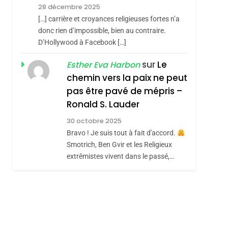
8
28 décembre 2025
Maroc : Les Amandes
[…] carrière et croyances religieuses fortes n’a
De Tafraout, Le Miel
donc rien d’impossible, bien au contraire.
De Tadla Azilal
D’Hollywood à Facebook […]
DAFINA
MAROC
Consacrés Produits
sur
Le
Esther Eva Harbon
Du Terroir
chemin vers la paix ne peut
pas être pavé de mépris –
Ronald S. Lauder
roduits Du
30 octobre 2025
Bravo ! Je suis tout à fait d'accord.
Smotrich, Ben Gvir et les Religieux
extrêmistes vivent dans le passé,…