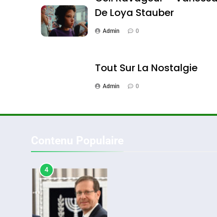
De Loya Stauber
3
Admin
0
Tout Sur La Nostalgie
Tout Sur La Nostalgie
Admin
0
SOUVENIRS
Contenu Populaire
4
Accords D’Isaac: L’all