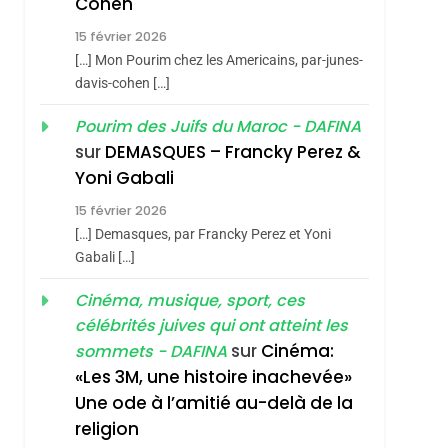
Cohen
Accords D’Isaac:
L’alliance Pourrait
15 février 2026
[…] Mon Pourim chez les Americains, par-junes-
S’étendre À 13 Pays
ISRAÉL
JUDAISME
davis-cohen […]
D’Amérique Latine
5
2025, L’année La Plus
Pourim des Juifs du Maroc - DAFINA
hérèse Zrihen-
sur
DEMASQUES – Francky Perez &
Meurtrière Selon Le
Yoni Gabali
Rapport D’ADL
FRANCE
ISRAÉL
Contre
15 février 2026
6
[…] Demasques, par Francky Perez et Yoni
FIÈRE, DIGNE ET
L’antisémitisme
Gabali […]
RÉSILIENTE :
POURQUOI JE
Cinéma, musique, sport, ces
ISRAÉL
JUDAISME
REVENDIQUE MA
célébrités juives qui ont atteint les
7
sur
Cinéma:
sommets - DAFINA
CE QUI NOUS
JUDAÏTE Par Thérèse
«Les 3M, une histoire inachevée»
MANQUE – Jacques
Zrihen-Dvir
Une ode à l’amitié au-delà de la
Hadida
JUDAISME
religion