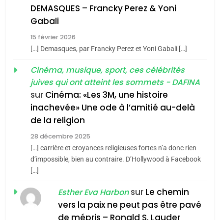
De Loya Stauber
DEMASQUES – Francky Perez & Yoni
5
Gabali
CINEMA
ISRAÉL
2025, l’année la plus
15 février 2026
meurtrière selon le rapport
2
[…] Demasques, par Francky Perez et Yoni Gabali […]
«Tu dis génocide, je dis
d’ADL contre
FRANCE
ISRAÉL
guerre»: La nouvelle
Cinéma, musique, sport, ces célébrités
l’antisémitisme
juives qui ont atteint les sommets - DAFINA
chanson de Boy George
6
ISRAÉL
JUDAISME
FIÈRE, DIGNE ET RÉSILIENTE :
sur
Cinéma: «Les 3M, une histoire
inachevée» Une ode à l’amitié au-delà
POURQUOI JE REVENDIQUE
3
de la religion
MA JUDAÏTE par Thérèse
Tout sur la Nostalgie
ISRAÉL
JUDAISME
Zrihen-Dvir
28 décembre 2025
SOUVENIRS
[…] carrière et croyances religieuses fortes n’a donc rien
7
CE QUI NOUS MANQUE –
d’impossible, bien au contraire. D’Hollywood à Facebook
[…]
Jacques Hadida
4
Accords d’Isaac:
sur
Le chemin
JUDAISME
Esther Eva Harbon
l’alliance pourrait
vers la paix ne peut pas être pavé
s’étendre à 13 pays
8
de mépris – Ronald S. Lauder
ISRAÉL
JUDAISME