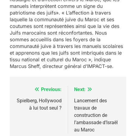
manuels interprètent comme un signe du
patriotisme des juifs». « L’affection à travers
laquelle la communauté juive du Maroc et ses
coutumes sont représentées ainsi que la vie des
Juifs marocains sont réconfortantes. Nous
sommes accueillis dans les foyers de la
communauté juive à travers les manuels scolaires
5
et apprenons que les juifs sont imbriqués dans le
2025, l’année la plus
tissu national et culturel du Maroc », indique
meurtrière selon le
Marcus Sheff, directeur général d’IMPACT-se.
rapport d’ADL contre
FRANCE
ISRAÉL
l’antisémitisme
Previous:
Next:
Navigation
6
FIÈRE, DIGNE ET RÉSILIENTE :
de
Spielberg, Hollywood
Lancement des
POURQUOI JE REVENDIQUE
à lui tout seul ?
travaux de
l’article
MA JUDAÏTE par Thérèse
construction de
ISRAÉL
JUDAISME
l’ambassade d’Israël
Zrihen-Dvir
au Maroc
7