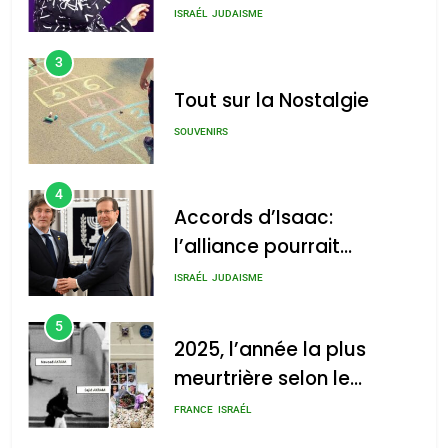
chanson de Boy George
ISRAÉL
JUDAISME
3
Tout sur la Nostalgie
SOUVENIRS
4
Accords d’Isaac:
l’alliance pourrait
s’étendre à 13 pays
ISRAÉL
JUDAISME
d’Amérique latine
5
2025, l’année la plus
meurtrière selon le
rapport d’ADL contre
FRANCE
ISRAÉL
l’antisémitisme