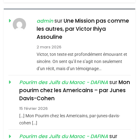
6
FIÈRE, DIGNE ET RÉSILIENTE :
POURQUOI JE REVENDIQUE
sur
Une Mission pas comme
admin
MA JUDAÏTE par Thérèse
les autres, par Victor Ihiya
ISRAÉL
JUDAISME
Assouline
Zrihen-Dvir
7
2 mars 2026
CE QUI NOUS MANQUE –
Victor, ton texte est profondément émouvant et
Jacques Hadida
sincère. On sent qu’il ne s’agit non seulement
d’un récit, mais d’un témoignage…
JUDAISME
sur
Mon
Pourim des Juifs du Maroc - DAFINA
8
pourim chez les Americains – par Junes
Maroc : Les amandes de
Davis-Cohen
Tafraout, le miel de Tadla
15 février 2026
Azilal consacrés produits
DAFINA
MAROC
[…] Mon Pourim chez les Americains, par-junes-davis-
du terroir
cohen […]
1
Oeil ravageur – Vanessa
sur
Pourim des Juifs du Maroc - DAFINA