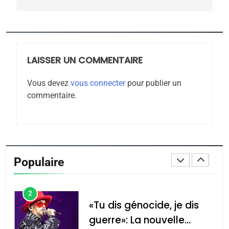
CE QUI NOUS MANQUE –
Jacques Hadida
JUDAISME
LAISSER UN COMMENTAIRE
8
Maroc : Les amandes de
Vous devez
vous connecter
pour publier un
Tafraout, le miel de Tadla
commentaire.
Azilal consacrés produits
DAFINA
MAROC
du terroir
1
Oeil ravageur – Vanessa
De Loya Stauber
Populaire
CINEMA
ISRAÉL
2
«Tu dis génocide, je dis
guerre»: La nouvelle