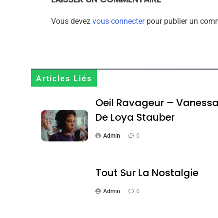
8
Vous devez
vous connecter
pour publier un comm
Maroc : Les Amandes D
Terroir
Articles Liés
DAFINA
MAROC
Oeil Ravageur – Vaness
De Loya Stauber
Admin
0
1
Tout Sur La Nostalgie
Admin
0
Oeil Ravageur – Vane
CINEMA
ISRAÉL