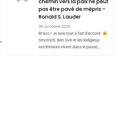
REVENDIQUE MA
chemin vers la paix ne peut
7
CE QUI NOUS
JUDAÏTE Par Thérèse
pas être pavé de mépris –
Ronald S. Lauder
MANQUE – Jacques
Zrihen-Dvir
Hadida
30 octobre 2025
JUDAISME
Bravo ! Je suis tout à fait d'accord.
roduits Du
8
Smotrich, Ben Gvir et les Religieux
Maroc : Les Amandes
extrêmistes vivent dans le passé,…
De Tafraout, Le Miel
De Tadla Azilal
DAFINA
MAROC
Consacrés Produits
Du Terroir