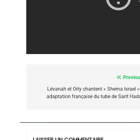
FIÈRE, DIGNE ET RÉSIL
Dvir
ISRAÉL
JUDAISME
7
Previou
Navigation
de
Lévanah et Orly chantent « Shema Israel »
adaptation française du tube de Sarit Had
CE QUI NOUS MANQUE
l’article
JUDAISME
LAISSER UN COMMENTAIRE