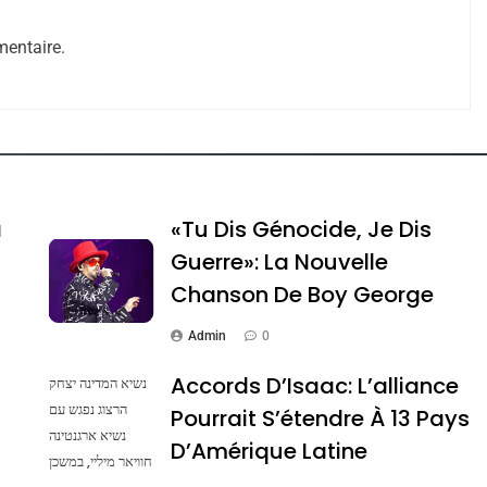
entaire.
e Tafraout, Le Miel De Tadla Azilal Consacrés P
a
«Tu Dis Génocide, Je Dis
Guerre»: La Nouvelle
Chanson De Boy George
Admin
0
Accords D’Isaac: L’alliance
נשיא המדינה יצחק
הרצוג נפגש עם
Pourrait S’étendre À 13 Pays
נשיא ארגנטינה
ssa De Loya Stauber
D’Amérique Latine
חוויאר מיליי, במשכן