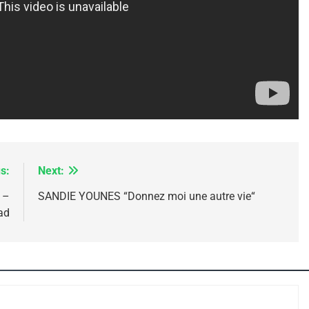
IENTE : POURQUOI JE REVENDIQUE MA JUDAÏTE Par T
s:
Next:
 –
SANDIE YOUNES “Donnez moi une autre vie“
ad
 – Jacques Hadida