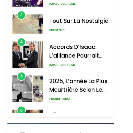
Boy George
3
Tout Sur La Nostalgie
SOUVENIRS
4
Accords D’Isaac:
L’alliance Pourrait
S’étendre À 13 Pays
ISRAÉL
JUDAISME
D’Amérique Latine
5
2025, L’année La Plus
Meurtrière Selon Le
Rapport D’ADL
FRANCE
ISRAÉL
Contre
6
FIÈRE, DIGNE ET
L’antisémitisme
RÉSILIENTE :
POURQUOI JE
ISRAÉL
JUDAISME