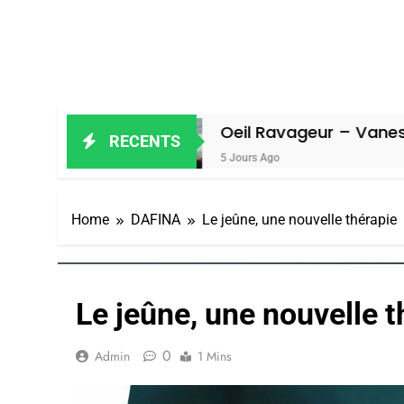
l
Oeil Ravageur – Vanessa De Loya 
RECENTS
5 Jours Ago
Home
DAFINA
Le jeûne, une nouvelle thérapie
Le jeûne, une nouvelle t
0
Admin
1 Mins