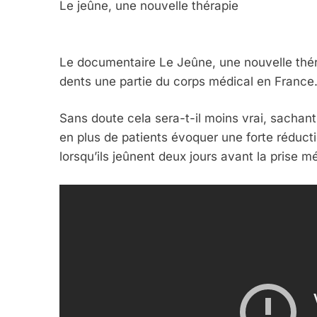
Le jeûne, une nouvelle thérapie
Le documentaire Le Jeûne, une nouvelle thérapi
dents une partie du corps médical en France
5
Sans doute cela sera-t-il moins vrai, sachan
en plus de patients évoquer une forte réduct
lorsqu’ils jeûnent deux jours avant la pris
2025, L’année La Plus
FRANCE
ISRAÉL
6