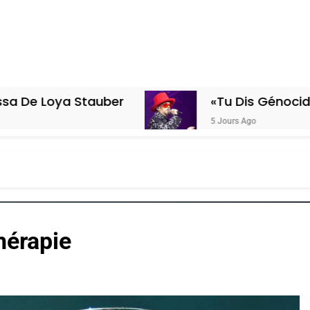
Stauber
«Tu Dis Génocide, Je Dis Gu
5 Jours Ago
hérapie