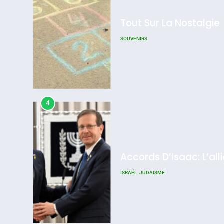
Tout Sur La Nostalgie
SOUVENIRS
4
Accords D’Isaac: L’all
ISRAÉL
JUDAISME