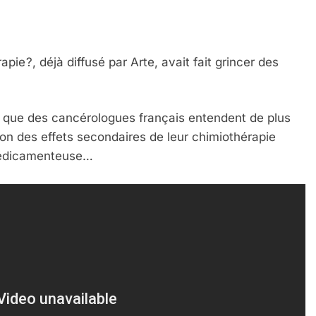
e ?, déjà diffusé par Arte, avait fait grincer des
.
t que des cancérologues français entendent de plus
ion des effets secondaires de leur chimiothérapie
e médicamenteuse…
 Meurtrière Selon Le Rapport D’ADL Contre L’anti