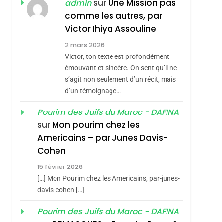
REVENDIQUE MA
sur
Une Mission pas
admin
7
CE QUI NOUS
JUDAÏTE Par Thérèse
comme les autres, par
MANQUE – Jacques
Victor Ihiya Assouline
Zrihen-Dvir
Hadida
2 mars 2026
JUDAISME
Victor, ton texte est profondément
8
émouvant et sincère. On sent qu’il ne
Maroc : Les Amandes
s’agit non seulement d’un récit, mais
De Tafraout, Le Miel
d’un témoignage…
De Tadla Azilal
DAFINA
MAROC
sémitisme
Pourim des Juifs du Maroc - DAFINA
Consacrés Produits
1
sur
Mon pourim chez les
Oeil Ravageur –
Du Terroir
Americains – par Junes Davis-
Vanessa De Loya
Cohen
Stauber
CINEMA
ISRAÉL
15 février 2026
2
[…] Mon Pourim chez les Americains, par-junes-
«Tu Dis Génocide, Je
davis-cohen […]
Dis Guerre»: La
Pourim des Juifs du Maroc - DAFINA
Nouvelle Chanson De
ISRAÉL
JUDAISME