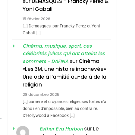
sur
DEMASQUES – Francky Perez &
Boy George
3
Yoni Gabali
hérèse Zrihen-
Tout Sur La Nostalgie
15 février 2026
SOUVENIRS
[…] Demasques, par Francky Perez et Yoni
Gabali […]
4
Accords D’Isaac:
Cinéma, musique, sport, ces
L’alliance Pourrait
célébrités juives qui ont atteint les
S’étendre À 13 Pays
ISRAÉL
JUDAISME
sur
Cinéma:
sommets - DAFINA
D’Amérique Latine
«Les 3M, une histoire inachevée»
5
2025, L’année La Plus
Une ode à l’amitié au-delà de la
Meurtrière Selon Le
religion
Rapport D’ADL
FRANCE
ISRAÉL
28 décembre 2025
Contre
[…] carrière et croyances religieuses fortes n’a
6
FIÈRE, DIGNE ET
L’antisémitisme
donc rien d’impossible, bien au contraire.
D’Hollywood à Facebook […]
RÉSILIENTE :
POURQUOI JE
sur
Le
Esther Eva Harbon
ISRAÉL
JUDAISME