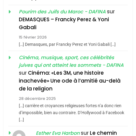
1
Oeil ravageur – Vanessa
sur
Pourim des Juifs du Maroc - DAFINA
De Loya Stauber
DEMASQUES – Francky Perez & Yoni
5
Gabali
CINEMA
ISRAÉL
2025, l’année la plus
15 février 2026
meurtrière selon le rapport
2
[…] Demasques, par Francky Perez et Yoni Gabali […]
«Tu dis génocide, je dis
d’ADL contre
FRANCE
ISRAÉL
guerre»: La nouvelle
Cinéma, musique, sport, ces célébrités
l’antisémitisme
juives qui ont atteint les sommets - DAFINA
chanson de Boy George
6
ISRAÉL
JUDAISME
FIÈRE, DIGNE ET RÉSILIENTE :
sur
Cinéma: «Les 3M, une histoire
inachevée» Une ode à l’amitié au-delà
POURQUOI JE REVENDIQUE
3
de la religion
MA JUDAÏTE par Thérèse
Tout sur la Nostalgie
ISRAÉL
JUDAISME
Zrihen-Dvir
28 décembre 2025
SOUVENIRS
[…] carrière et croyances religieuses fortes n’a donc rien
7
CE QUI NOUS MANQUE –
d’impossible, bien au contraire. D’Hollywood à Facebook
[…]
Jacques Hadida
4
Accords d’Isaac:
sur
Le chemin
JUDAISME
Esther Eva Harbon