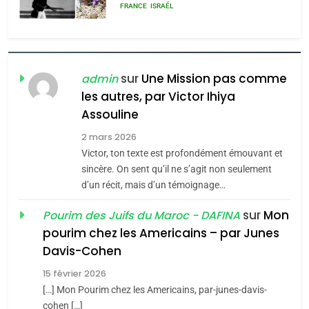
rapport d’ADL contre
FRANCE
ISRAÉL
l’antisémitisme
6
FIÈRE, DIGNE ET RÉSILIENTE :
POURQUOI JE REVENDIQUE
sur
Une Mission pas comme
admin
MA JUDAÏTE par Thérèse
les autres, par Victor Ihiya
ISRAÉL
JUDAISME
Assouline
Zrihen-Dvir
7
2 mars 2026
CE QUI NOUS MANQUE –
Victor, ton texte est profondément émouvant et
Jacques Hadida
sincère. On sent qu’il ne s’agit non seulement
d’un récit, mais d’un témoignage…
JUDAISME
sur
Mon
Pourim des Juifs du Maroc - DAFINA
8
pourim chez les Americains – par Junes
Maroc : Les amandes de
Davis-Cohen
Tafraout, le miel de Tadla
15 février 2026
Azilal consacrés produits
DAFINA
MAROC
[…] Mon Pourim chez les Americains, par-junes-davis-
du terroir
cohen […]