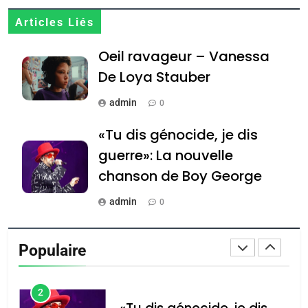
Zrihen-Dvir
7
Articles Liés
CE QUI NOUS MANQUE –
Oeil ravageur – Vanessa
Jacques Hadida
De Loya Stauber
JUDAISME
admin
0
8
Maroc : Les amandes de
«Tu dis génocide, je dis
Tafraout, le miel de Tadla
guerre»: La nouvelle
Azilal consacrés produits
DAFINA
MAROC
chanson de Boy George
du terroir
1
admin
0
Oeil ravageur – Vanessa
Tout sur la Nostalgie
De Loya Stauber
Populaire
admin
CINEMA
ISRAÉL
0
2
Accords d’Isaac: l’alliance
נשיא המדינה יצחק