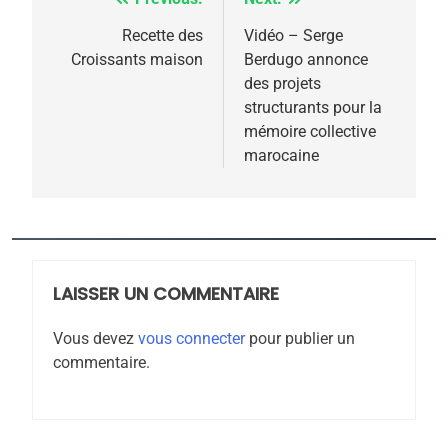
Navigation
de
Recette des
Vidéo – Serge
Croissants maison
Berdugo annonce
l’article
des projets
structurants pour la
mémoire collective
marocaine
5
2025, l’année la plus
meurtrière selon le
rapport d’ADL contre
LAISSER UN COMMENTAIRE
FRANCE
ISRAÉL
l’antisémitisme
Vous devez
vous connecter
pour publier un
6
commentaire.
FIÈRE, DIGNE ET RÉSILIENTE :
POURQUOI JE REVENDIQUE
MA JUDAÏTE par Thérèse
ISRAÉL
JUDAISME