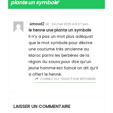
plante un symbole
”
5
2025, l’année la plus
meurtrière selon le
amoud2
24 mai 2015 à 6:07 pm
dit :
rapport d’ADL contre
FRANCE
ISRAÉL
le henne une plante un symbole
l’antisémitisme
il n’y a pas un mot plus adéquat
6
que le mot symbole pour décrire
FIÈRE, DIGNE ET RÉSILIENTE :
une coutume très ancienne au
POURQUOI JE REVENDIQUE
Maroc parmi les berbères de la
MA JUDAÏTE par Thérèse
ISRAÉL
JUDAISME
région du souss;pour dire qu’un
Zrihen-Dvir
jeune homme est fiance on dit qu’il
7
a offert le henné.
CE QUI NOUS MANQUE –
CONNECTEZ-VOUS POUR RÉPONDRE
Jacques Hadida
JUDAISME
LAISSER UN COMMENTAIRE
8
Maroc : Les amandes de