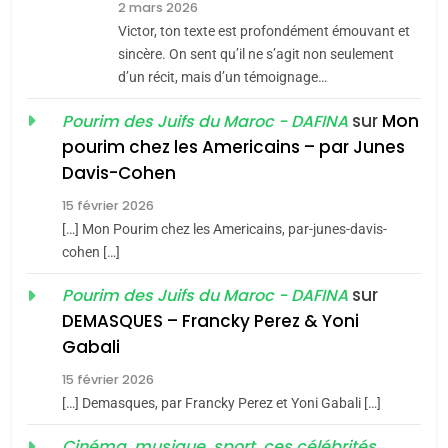
2 mars 2026
CE QUI NOUS MANQUE –
Victor, ton texte est profondément émouvant et
Jacques Hadida
sincère. On sent qu’il ne s’agit non seulement
d’un récit, mais d’un témoignage…
JUDAISME
sur
Mon
Pourim des Juifs du Maroc - DAFINA
8
pourim chez les Americains – par Junes
Maroc : Les amandes de
Davis-Cohen
Tafraout, le miel de Tadla
15 février 2026
Azilal consacrés produits
DAFINA
MAROC
[…] Mon Pourim chez les Americains, par-junes-davis-
du terroir
cohen […]
1
Oeil ravageur – Vanessa
sur
Pourim des Juifs du Maroc - DAFINA
De Loya Stauber
DEMASQUES – Francky Perez & Yoni
5
Gabali
CINEMA
ISRAÉL
2025, l’année la plus
15 février 2026
meurtrière selon le rapport
2
[…] Demasques, par Francky Perez et Yoni Gabali […]
«Tu dis génocide, je dis
d’ADL contre
FRANCE
ISRAÉL
guerre»: La nouvelle
Cinéma, musique, sport, ces célébrités