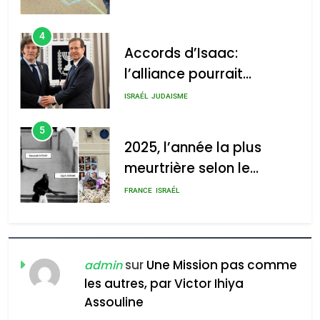
4
Accords d’Isaac:
l’alliance pourrait
s’étendre à 13 pays
ISRAÉL
JUDAISME
d’Amérique latine
5
2025, l’année la plus
meurtrière selon le
rapport d’ADL contre
FRANCE
ISRAÉL
l’antisémitisme
6
FIÈRE, DIGNE ET RÉSILIENTE :
POURQUOI JE REVENDIQUE
sur
Une Mission pas comme
admin
MA JUDAÏTE par Thérèse
les autres, par Victor Ihiya
ISRAÉL
JUDAISME
Assouline
Zrihen-Dvir
7