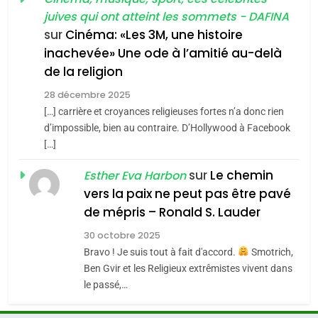
l’antisémitisme
juives qui ont atteint les sommets - DAFINA
chanson de Boy George
6
ISRAÉL
JUDAISME
FIÈRE, DIGNE ET RÉSILIENTE :
sur
Cinéma: «Les 3M, une histoire
inachevée» Une ode à l’amitié au-delà
POURQUOI JE REVENDIQUE
3
de la religion
MA JUDAÏTE par Thérèse
Tout sur la Nostalgie
ISRAÉL
JUDAISME
Zrihen-Dvir
28 décembre 2025
SOUVENIRS
[…] carrière et croyances religieuses fortes n’a donc rien
7
CE QUI NOUS MANQUE –
d’impossible, bien au contraire. D’Hollywood à Facebook
[…]
Jacques Hadida
4
Accords d’Isaac:
sur
Le chemin
JUDAISME
Esther Eva Harbon
l’alliance pourrait
vers la paix ne peut pas être pavé
s’étendre à 13 pays
8
de mépris – Ronald S. Lauder
ISRAÉL
JUDAISME
Maroc : Les amandes de
d’Amérique latine
30 octobre 2025
Tafraout, le miel de Tadla
5
Bravo ! Je suis tout à fait d'accord.
Smotrich,
2025, l’année la plus
Azilal consacrés produits
DAFINA
MAROC
Ben Gvir et les Religieux extrêmistes vivent dans
meurtrière selon le
du terroir
le passé,…
rapport d’ADL contre
1
FRANCE
ISRAÉL
Oeil ravageur – Vanessa De