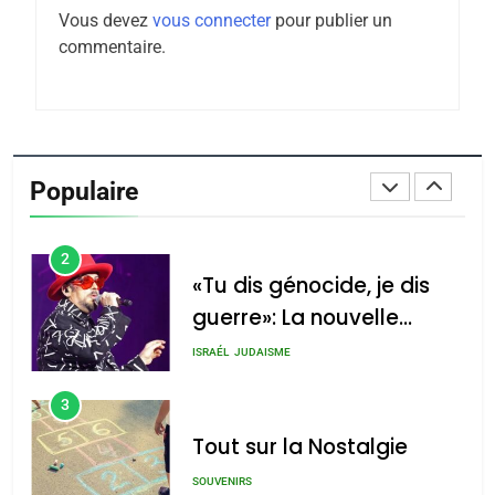
Vous devez
vous connecter
pour publier un
Tafraout, le miel de Tadla
commentaire.
Azilal consacrés produits
DAFINA
MAROC
du terroir
1
Oeil ravageur – Vanessa
De Loya Stauber
Populaire
CINEMA
ISRAÉL
2
«Tu dis génocide, je dis
guerre»: La nouvelle
chanson de Boy George
ISRAÉL
JUDAISME
3
Tout sur la Nostalgie
SOUVENIRS