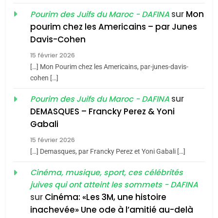
sur
Mon
Pourim des Juifs du Maroc - DAFINA
8
pourim chez les Americains – par Junes
Maroc : Les amandes de
Davis-Cohen
Tafraout, le miel de Tadla
15 février 2026
Azilal consacrés produits
DAFINA
MAROC
[…] Mon Pourim chez les Americains, par-junes-davis-
du terroir
cohen […]
1
Oeil ravageur – Vanessa
sur
Pourim des Juifs du Maroc - DAFINA
De Loya Stauber
DEMASQUES – Francky Perez & Yoni
5
Gabali
CINEMA
ISRAÉL
2025, l’année la plus
15 février 2026
meurtrière selon le rapport
2
[…] Demasques, par Francky Perez et Yoni Gabali […]
«Tu dis génocide, je dis
d’ADL contre
FRANCE
ISRAÉL
guerre»: La nouvelle
Cinéma, musique, sport, ces célébrités
l’antisémitisme
juives qui ont atteint les sommets - DAFINA
chanson de Boy George
6
ISRAÉL
JUDAISME
FIÈRE, DIGNE ET RÉSILIENTE :
sur
Cinéma: «Les 3M, une histoire
inachevée» Une ode à l’amitié au-delà
POURQUOI JE REVENDIQUE
3