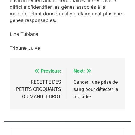
environnementaux et héréditaires. Il s’est avéré
difficile d’identifier les gènes associés à la
maladie, étant donné qu’il y a clairement plusieurs
gènes responsables.
Line Tubiana
Tribune Juive
Previous:
Next:
Navigation
de
RECETTE DES
Cancer : une prise de
PETITS CROQUANTS
sang pour détecter la
l’article
OU MANDELBROT
maladie
5
2025, l’année la plus
meurtrière selon le