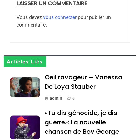
rapport d’ADL contre
LAISSER UN COMMENTAIRE
FRANCE
ISRAÉL
l’antisémitisme
Vous devez
vous connecter
pour publier un
6
commentaire.
FIÈRE, DIGNE ET RÉSILIENTE :
POURQUOI JE REVENDIQUE
MA JUDAÏTE par Thérèse
ISRAÉL
JUDAISME
Zrihen-Dvir
7
Articles Liés
CE QUI NOUS MANQUE –
Oeil ravageur – Vanessa
Jacques Hadida
De Loya Stauber
JUDAISME
admin
0
8
Maroc : Les amandes de
«Tu dis génocide, je dis
Tafraout, le miel de Tadla
guerre»: La nouvelle
Azilal consacrés produits
DAFINA
MAROC
chanson de Boy George
du terroir