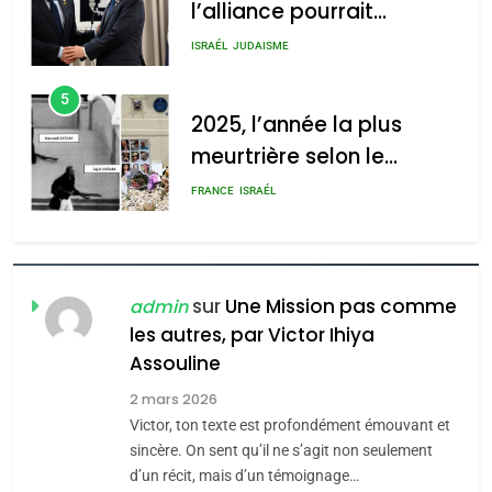
l’alliance pourrait
2025, l’année la plus
s’étendre à 13 pays
meurtrière selon le rapport
ISRAÉL
JUDAISME
d’Amérique latine
d’ADL contre
5
l’antisémitisme
2025, l’année la plus
meurtrière selon le
admin
0
rapport d’ADL contre
FRANCE
ISRAÉL
l’antisémitisme
6
FIÈRE, DIGNE ET RÉSILIENTE :
POURQUOI JE REVENDIQUE
sur
Une Mission pas comme
admin
MA JUDAÏTE par Thérèse
les autres, par Victor Ihiya
ISRAÉL
JUDAISME
Assouline
Zrihen-Dvir
7
2 mars 2026
CE QUI NOUS MANQUE –
Victor, ton texte est profondément émouvant et
Jacques Hadida
sincère. On sent qu’il ne s’agit non seulement
d’un récit, mais d’un témoignage…
JUDAISME