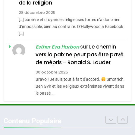
de la religion
MA JUDAÏTE par Thérèse
Tout sur la Nostalgie
ISRAÉL
JUDAISME
Zrihen-Dvir
28 décembre 2025
SOUVENIRS
[…] carrière et croyances religieuses fortes n’a donc rien
7
CE QUI NOUS MANQUE –
d’impossible, bien au contraire. D’Hollywood à Facebook
[…]
Jacques Hadida
4
Accords d’Isaac:
sur
Le chemin
JUDAISME
Esther Eva Harbon
l’alliance pourrait
vers la paix ne peut pas être pavé
s’étendre à 13 pays
8
de mépris – Ronald S. Lauder
ISRAÉL
JUDAISME
Maroc : Les amandes de
d’Amérique latine
30 octobre 2025
Tafraout, le miel de Tadla
5
Bravo ! Je suis tout à fait d'accord.
Smotrich,
2025, l’année la plus
Azilal consacrés produits
DAFINA
MAROC
Ben Gvir et les Religieux extrêmistes vivent dans
meurtrière selon le
du terroir
le passé,…
rapport d’ADL contre
1
FRANCE
ISRAÉL
Oeil ravageur – Vanessa De
l’antisémitisme
Loya Stauber
6
Contenu Populaire
FIÈRE, DIGNE ET RÉSILIENTE :
CINEMA
ISRAÉL
POURQUOI JE REVENDIQUE