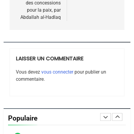
MA JUDAÏTE par Thérèse
des concessions
ISRAÉL
JUDAISME
pour la paix, par
Zrihen-Dvir
Abdallah al-Hadlaq
7
CE QUI NOUS MANQUE –
Jacques Hadida
JUDAISME
LAISSER UN COMMENTAIRE
8
Maroc : Les amandes de
Vous devez
vous connecter
pour publier un
Tafraout, le miel de Tadla
commentaire.
Azilal consacrés produits
DAFINA
MAROC
du terroir
1
Oeil ravageur – Vanessa
De Loya Stauber
Populaire
CINEMA
ISRAÉL