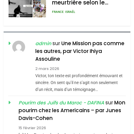
meurtrière selon le
rapport d’ADL contre
FRANCE
ISRAÉL
l’antisémitisme
6
FIÈRE, DIGNE ET RÉSILIENTE :
POURQUOI JE REVENDIQUE
sur
Une Mission pas comme
admin
MA JUDAÏTE par Thérèse
les autres, par Victor Ihiya
ISRAÉL
JUDAISME
Assouline
Zrihen-Dvir
7
2 mars 2026
CE QUI NOUS MANQUE –
Victor, ton texte est profondément émouvant et
Jacques Hadida
sincère. On sent qu’il ne s’agit non seulement
d’un récit, mais d’un témoignage…
JUDAISME
sur
Mon
Pourim des Juifs du Maroc - DAFINA
8
pourim chez les Americains – par Junes
Maroc : Les amandes de
Davis-Cohen
Tafraout, le miel de Tadla
15 février 2026
Azilal consacrés produits
DAFINA
MAROC