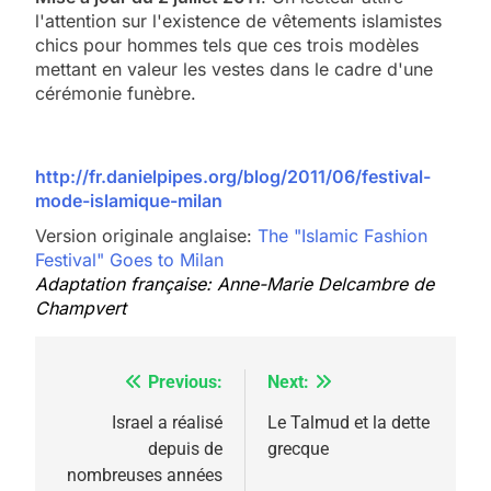
l'attention sur l'existence de vêtements islamistes
chics pour hommes tels que ces trois modèles
mettant en valeur les vestes dans le cadre d'une
cérémonie funèbre.
http://fr.danielpipes.org/blog/2011/06/festival-
mode-islamique-milan
Version originale anglaise:
The "Islamic Fashion
Festival" Goes to Milan
5
Adaptation française: Anne-Marie Delcambre de
2025, l’année la plus
Champvert
meurtrière selon le
rapport d’ADL contre
FRANCE
ISRAÉL
Previous:
Next:
Navigation
l’antisémitisme
6
de
Israel a réalisé
Le Talmud et la dette
FIÈRE, DIGNE ET RÉSILIENTE :
depuis de
grecque
l’article
POURQUOI JE REVENDIQUE
nombreuses années