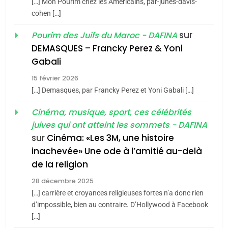
[…] Mon Pourim chez les Americains, par-junes-davis-
du terroir
cohen […]
1
Oeil ravageur – Vanessa
sur
Pourim des Juifs du Maroc - DAFINA
De Loya Stauber
DEMASQUES – Francky Perez & Yoni
5
Gabali
CINEMA
ISRAÉL
2025, l’année la plus
15 février 2026
meurtrière selon le rapport
2
[…] Demasques, par Francky Perez et Yoni Gabali […]
«Tu dis génocide, je dis
d’ADL contre
FRANCE
ISRAÉL
guerre»: La nouvelle
Cinéma, musique, sport, ces célébrités
l’antisémitisme
juives qui ont atteint les sommets - DAFINA
chanson de Boy George
6
ISRAÉL
JUDAISME
FIÈRE, DIGNE ET RÉSILIENTE :
sur
Cinéma: «Les 3M, une histoire
inachevée» Une ode à l’amitié au-delà
POURQUOI JE REVENDIQUE
3
de la religion
MA JUDAÏTE par Thérèse
Tout sur la Nostalgie
ISRAÉL
JUDAISME
Zrihen-Dvir
28 décembre 2025
SOUVENIRS
[…] carrière et croyances religieuses fortes n’a donc rien
7
CE QUI NOUS MANQUE –
d’impossible, bien au contraire. D’Hollywood à Facebook
[…]
Jacques Hadida
4