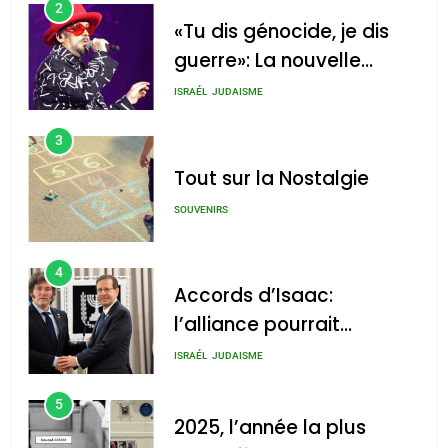
2
«Tu dis génocide, je dis
guerre»: La nouvelle
chanson de Boy George
ISRAÉL
JUDAISME
3
Tout sur la Nostalgie
SOUVENIRS
4
Accords d’Isaac:
l’alliance pourrait
s’étendre à 13 pays
ISRAÉL
JUDAISME
d’Amérique latine
5
2025, l’année la plus