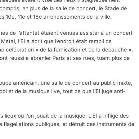
compris, en plus de la salle de concert, le Stade de
s 10e, 11e et 18e arrondissements de la ville.
mes de l’attentat étaient venues assister à un concert
tal, l’EI a écrit que l’endroit était rempli de
ne célébration « de la fornication et de la débauche ».
 ont réussi à ébranler Paris et ses rues, tuant plus de
oupe américain, une salle de concert au public mixte,
ol et de la musique live, tout ce que l’EI juge anti-
 Meurtrière Selon Le Rapport D’ADL Contre L’anti
s lieux où l’on jouait de la musique. L’EI a infligé des
flagellations publiques, et détruit des instruments de