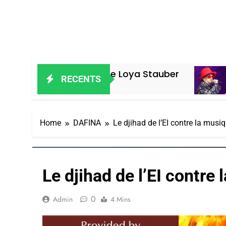
Vanessa De Loya Stauber
«Tu Dis Gé
RECENTS
6 Jours Ago
Home
DAFINA
Le djihad de l’EI contre la musi
Le djihad de l’EI contre
0
Admin
4 Mins