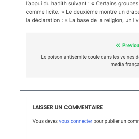
l’appui du hadith suivant : « Certains group
comme licite. » Le deuxième montre un drapeau
la déclaration : « La base de la religion, un li
8
Previou
Navigation
de
Le poison antisémite coule dans les veines d
Maroc : Les Amandes D
media frança
l’article
Terroir
DAFINA
MAROC
LAISSER UN COMMENTAIRE
1
Vous devez
vous connecter
pour publier un comm