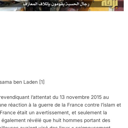
ssama ben Laden [1]
n revendiquant l’attentat du 13 novembre 2015 au
’une réaction à la guerre de la France contre l’islam et
 France était un avertissement, et seulement la
e a également révélé que huit hommes portant des
railleuses avaient visé des lieux « soigneusement