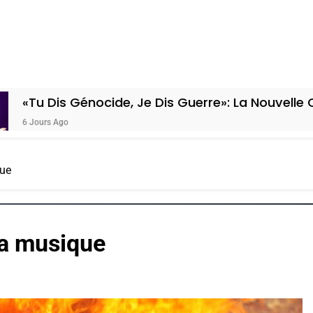
nocide, Je Dis Guerre»: La Nouvelle Chanson De B
que
 la musique