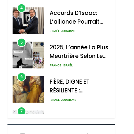
4
Accords D’Isaac:
L’alliance Pourrait
S’étendre À 13 Pays
ISRAÉL
JUDAISME
D’Amérique Latine
5
2025, L’année La Plus
Meurtrière Selon Le
Rapport D’ADL
FRANCE
ISRAÉL
Contre
6
FIÈRE, DIGNE ET
L’antisémitisme
RÉSILIENTE :
POURQUOI JE
ISRAÉL
JUDAISME
REVENDIQUE MA
7
CE QUI NOUS
JUDAÏTE Par Thérèse
MANQUE – Jacques
Zrihen-Dvir
Hadida