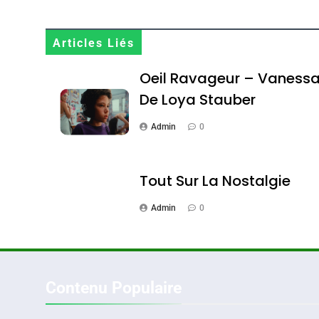
Oeil Ravageur – Vane
Articles Liés
CINEMA
ISRAÉL
Oeil Ravageur – Vaness
De Loya Stauber
Admin
0
2
Tout Sur La Nostalgie
Admin
0
«Tu Dis Génocide, Je 
ISRAÉL
JUDAISME
Contenu Populaire