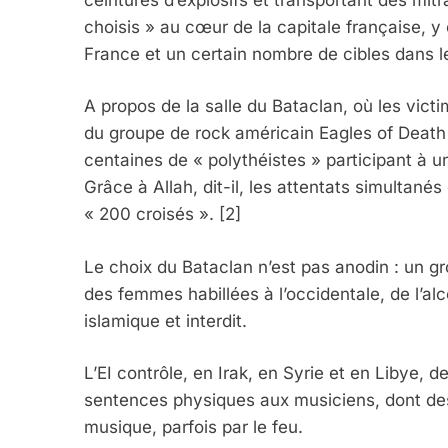
choisis » au cœur de la capitale française, y 
France et un certain nombre de cibles dans le
A propos de la salle du Bataclan, où les victi
du groupe de rock américain Eagles of Death Me
centaines de « polythéistes » participant à u
Grâce à Allah, dit-il, les attentats simultanés
5
« 200 croisés ». [2]
Le choix du Bataclan n’est pas anodin : un gr
des femmes habillées à l’occidentale, de l’alco
2025, L’année La Plus
islamique et interdit.
FRANCE
ISRAÉL
L’EI contrôle, en Irak, en Syrie et en Libye, de
sentences physiques aux musiciens, dont des 
musique, parfois par le feu.