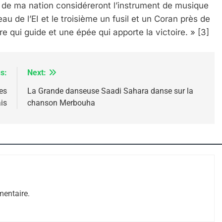
es de ma nation considéreront l’instrument de musique
 de l’EI et le troisième un fusil et un Coran près de
vre qui guide et une épée qui apporte la victoire. » [3]
s:
Next:
es
La Grande danseuse Saadi Sahara danse sur la
e Tafraout, Le Miel De Tadla Azilal Consacrés P
is
chanson Merbouha
entaire.