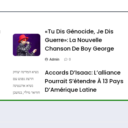
ssa De Loya Stauber
a
«Tu Dis Génocide, Je Dis
Guerre»: La Nouvelle
Chanson De Boy George
Admin
0
Accords D’Isaac: L’alliance
נשיא המדינה יצחק
הרצוג נפגש עם
Pourrait S’étendre À 13 Pays
נשיא ארגנטינה
Dis Guerre»: La Nouvelle Chanson De Boy George
D’Amérique Latine
חוויאר מיליי, במשכן
הנשיא בירושלים.
Admin
0
צילום: חיים צח /
לע"מ Photos By
: Haim Zach /
GPO