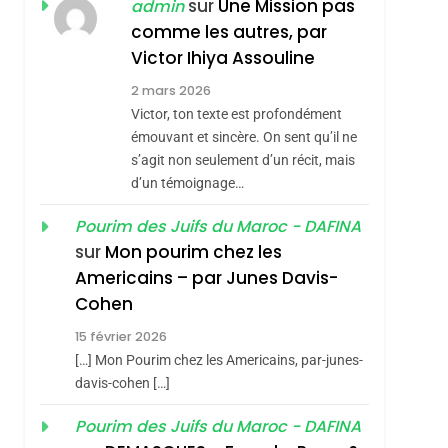
JUDAISME
sur
Une Mission pas
admin
comme les autres, par
8
Maroc : Les Amandes
Victor Ihiya Assouline
De Tafraout, Le Miel
2 mars 2026
De Tadla Azilal
Victor, ton texte est profondément
DAFINA
MAROC
Consacrés Produits
émouvant et sincère. On sent qu’il ne
1
s’agit non seulement d’un récit, mais
Oeil Ravageur –
Du Terroir
d’un témoignage…
Vanessa De Loya
Stauber
Pourim des Juifs du Maroc - DAFINA
CINEMA
ISRAÉL
sur
Mon pourim chez les
2
Americains – par Junes Davis-
«Tu Dis Génocide, Je
Cohen
Dis Guerre»: La
15 février 2026
Nouvelle Chanson De
ISRAÉL
JUDAISME
[…] Mon Pourim chez les Americains, par-junes-
Boy George
3
davis-cohen […]
Tout Sur La Nostalgie
Pourim des Juifs du Maroc - DAFINA
SOUVENIRS