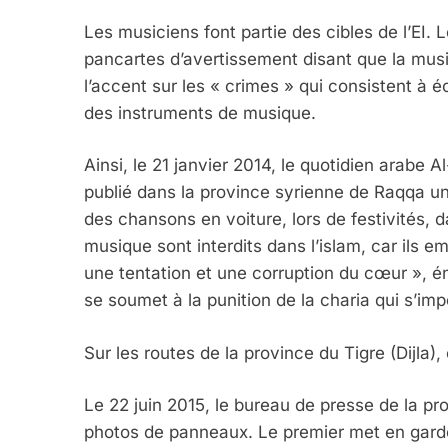
6
Les musiciens font partie des cibles de l’EI.
pancartes d’avertissement disant que la musi
l’accent sur les « crimes » qui consistent à
FIÈRE, DIGNE ET RÉSIL
des instruments de musique.
Dvir
Ainsi, le 21 janvier 2014, le quotidien arabe 
ISRAÉL
JUDAISME
publié dans la province syrienne de Raqqa un
des chansons en voiture, lors de festivités, 
musique sont interdits dans l’islam, car ils 
une tentation et une corruption du cœur », én
7
se soumet à la punition de la charia qui s’imp
Sur les routes de la province du Tigre (Dijla),
CE QUI NOUS MANQUE
Le 22 juin 2015, le bureau de presse de la provi
JUDAISME
photos de panneaux. Le premier met en garde 