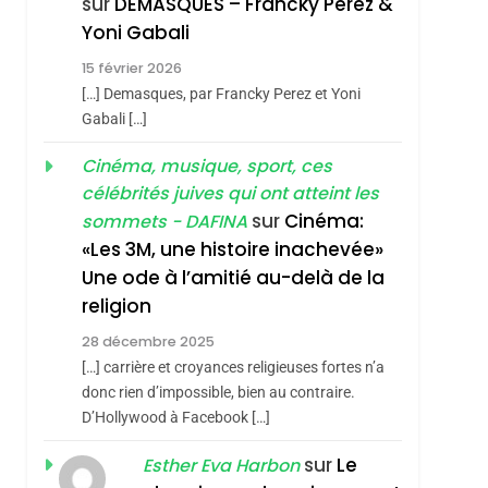
sur
DEMASQUES – Francky Perez &
4
Yoni Gabali
Accords D’Isaac:
15 février 2026
L’alliance Pourrait
[…] Demasques, par Francky Perez et Yoni
S’étendre À 13 Pays
ISRAÉL
JUDAISME
Gabali […]
D’Amérique Latine
5
Cinéma, musique, sport, ces
2025, L’année La Plus
célébrités juives qui ont atteint les
Meurtrière Selon Le
sur
Cinéma:
sommets - DAFINA
Rapport D’ADL
FRANCE
ISRAÉL
«Les 3M, une histoire inachevée»
Contre
Une ode à l’amitié au-delà de la
6
FIÈRE, DIGNE ET
L’antisémitisme
religion
RÉSILIENTE :
sémitisme
28 décembre 2025
POURQUOI JE
ISRAÉL
JUDAISME
[…] carrière et croyances religieuses fortes n’a
REVENDIQUE MA
donc rien d’impossible, bien au contraire.
7
CE QUI NOUS
D’Hollywood à Facebook […]
JUDAÏTE Par Thérèse
MANQUE – Jacques
Zrihen-Dvir
sur
Le
Esther Eva Harbon
Hadida