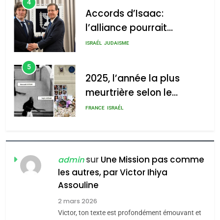
4
Accords d’Isaac:
l’alliance pourrait
2025, l’année la plus
s’étendre à 13 pays
meurtrière selon le rapport
ISRAÉL
JUDAISME
d’Amérique latine
d’ADL contre
5
l’antisémitisme
2025, l’année la plus
meurtrière selon le
admin
0
rapport d’ADL contre
FRANCE
ISRAÉL
l’antisémitisme
6
FIÈRE, DIGNE ET RÉSILIENTE :
POURQUOI JE REVENDIQUE
sur
Une Mission pas comme
admin
MA JUDAÏTE par Thérèse
les autres, par Victor Ihiya
ISRAÉL
JUDAISME
Assouline
Zrihen-Dvir
7
2 mars 2026
CE QUI NOUS MANQUE –
Victor, ton texte est profondément émouvant et