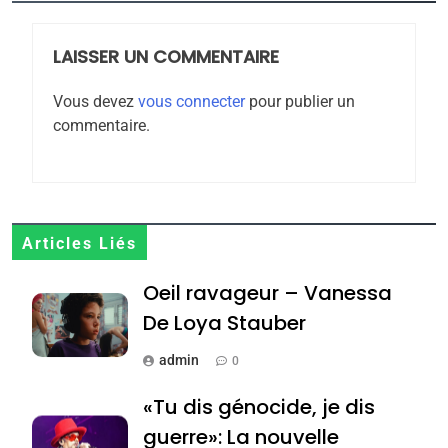
meurtrière selon le
rapport d’ADL contre
LAISSER UN COMMENTAIRE
FRANCE
ISRAÉL
l’antisémitisme
Vous devez
vous connecter
pour publier un
6
commentaire.
FIÈRE, DIGNE ET RÉSILIENTE :
POURQUOI JE REVENDIQUE
MA JUDAÏTE par Thérèse
ISRAÉL
JUDAISME
Zrihen-Dvir
7
Articles Liés
CE QUI NOUS MANQUE –
Oeil ravageur – Vanessa
Jacques Hadida
De Loya Stauber
JUDAISME
admin
0
8
Maroc : Les amandes de
«Tu dis génocide, je dis
Tafraout, le miel de Tadla
guerre»: La nouvelle