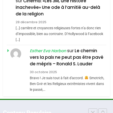
FIÈRE, DIGNE ET RÉSILIENTE :
sur
Cinéma: «Les 3M, une histoire
inachevée» Une ode à l’amitié au-delà
POURQUOI JE REVENDIQUE
3
de la religion
MA JUDAÏTE par Thérèse
Tout sur la Nostalgie
ISRAÉL
JUDAISME
Zrihen-Dvir
28 décembre 2025
SOUVENIRS
[…] carrière et croyances religieuses fortes n’a donc rien
7
CE QUI NOUS MANQUE –
d’impossible, bien au contraire. D’Hollywood à Facebook
[…]
Jacques Hadida
4
Accords d’Isaac:
sur
Le chemin
JUDAISME
Esther Eva Harbon
l’alliance pourrait
vers la paix ne peut pas être pavé
s’étendre à 13 pays
8
de mépris – Ronald S. Lauder
ISRAÉL
JUDAISME
Maroc : Les amandes de
d’Amérique latine
30 octobre 2025
Tafraout, le miel de Tadla
5
Bravo ! Je suis tout à fait d'accord.
Smotrich,
2025, l’année la plus
Azilal consacrés produits
DAFINA
MAROC
Ben Gvir et les Religieux extrêmistes vivent dans
meurtrière selon le
du terroir
le passé,…
rapport d’ADL contre
1
FRANCE
ISRAÉL
Oeil ravageur – Vanessa De
l’antisémitisme
Loya Stauber
6
Contenu Populaire