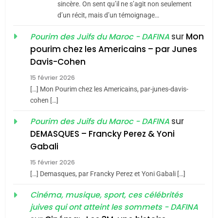
Jacques Hadida
sincère. On sent qu’il ne s’agit non seulement
d’un récit, mais d’un témoignage…
JUDAISME
sur
Mon
Pourim des Juifs du Maroc - DAFINA
8
pourim chez les Americains – par Junes
Maroc : Les amandes de
Davis-Cohen
Tafraout, le miel de Tadla
15 février 2026
Azilal consacrés produits
DAFINA
MAROC
[…] Mon Pourim chez les Americains, par-junes-davis-
du terroir
cohen […]
1
Oeil ravageur – Vanessa
sur
Pourim des Juifs du Maroc - DAFINA
De Loya Stauber
DEMASQUES – Francky Perez & Yoni
5
Gabali
CINEMA
ISRAÉL
2025, l’année la plus
15 février 2026
meurtrière selon le rapport
2
[…] Demasques, par Francky Perez et Yoni Gabali […]
«Tu dis génocide, je dis
d’ADL contre
FRANCE
ISRAÉL
guerre»: La nouvelle
Cinéma, musique, sport, ces célébrités
l’antisémitisme
juives qui ont atteint les sommets - DAFINA
chanson de Boy George
6
ISRAÉL
JUDAISME