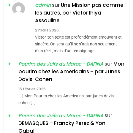
POURQUOI JE REVENDIQUE
sur
Une Mission pas comme
admin
MA JUDAÏTE par Thérèse
les autres, par Victor Ihiya
ISRAÉL
JUDAISME
Assouline
Zrihen-Dvir
7
2 mars 2026
CE QUI NOUS MANQUE –
Victor, ton texte est profondément émouvant et
Jacques Hadida
sincère. On sent qu’il ne s’agit non seulement
d’un récit, mais d’un témoignage…
JUDAISME
sur
Mon
Pourim des Juifs du Maroc - DAFINA
8
pourim chez les Americains – par Junes
Maroc : Les amandes de
Davis-Cohen
Tafraout, le miel de Tadla
15 février 2026
Azilal consacrés produits
DAFINA
MAROC
[…] Mon Pourim chez les Americains, par-junes-davis-
du terroir
cohen […]
1
Oeil ravageur – Vanessa
sur
Pourim des Juifs du Maroc - DAFINA
De Loya Stauber
DEMASQUES – Francky Perez & Yoni
5
Gabali
CINEMA
ISRAÉL