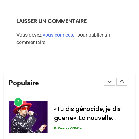
JUDAISME
LAISSER UN COMMENTAIRE
8
Maroc : Les amandes de
Vous devez
vous connecter
pour publier un
Tafraout, le miel de Tadla
commentaire.
Azilal consacrés produits
DAFINA
MAROC
du terroir
1
Oeil ravageur – Vanessa
De Loya Stauber
Populaire
CINEMA
ISRAÉL
2
«Tu dis génocide, je dis
guerre»: La nouvelle
chanson de Boy George
ISRAÉL
JUDAISME