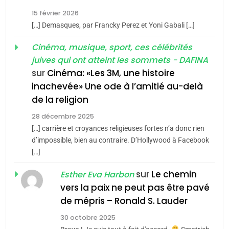
2025, l’année la plus
15 février 2026
meurtrière selon le rapport
2
[…] Demasques, par Francky Perez et Yoni Gabali […]
«Tu dis génocide, je dis
d’ADL contre
FRANCE
ISRAÉL
guerre»: La nouvelle
Cinéma, musique, sport, ces célébrités
l’antisémitisme
juives qui ont atteint les sommets - DAFINA
chanson de Boy George
6
ISRAÉL
JUDAISME
FIÈRE, DIGNE ET RÉSILIENTE :
sur
Cinéma: «Les 3M, une histoire
inachevée» Une ode à l’amitié au-delà
POURQUOI JE REVENDIQUE
3
de la religion
MA JUDAÏTE par Thérèse
Tout sur la Nostalgie
ISRAÉL
JUDAISME
Zrihen-Dvir
28 décembre 2025
SOUVENIRS
[…] carrière et croyances religieuses fortes n’a donc rien
7
CE QUI NOUS MANQUE –
d’impossible, bien au contraire. D’Hollywood à Facebook
[…]
Jacques Hadida
4
Accords d’Isaac:
sur
Le chemin
JUDAISME
Esther Eva Harbon
l’alliance pourrait
vers la paix ne peut pas être pavé
s’étendre à 13 pays
8
de mépris – Ronald S. Lauder
ISRAÉL
JUDAISME
Maroc : Les amandes de
d’Amérique latine
30 octobre 2025
Tafraout, le miel de Tadla
5