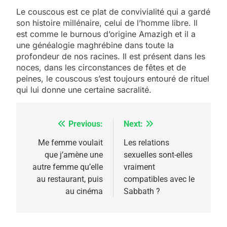
Le couscous est ce plat de convivialité qui a gardé
son histoire millénaire, celui de l’homme libre. Il
est comme le burnous d’origine Amazigh et il a
une généalogie maghrébine dans toute la
profondeur de nos racines. Il est présent dans les
5
noces, dans les circonstances de fêtes et de
2025, l’année la plus
peines, le couscous s’est toujours entouré de rituel
meurtrière selon le
qui lui donne une certaine sacralité.
rapport d’ADL contre
FRANCE
ISRAÉL
l’antisémitisme
Previous:
Next:
Navigation
6
FIÈRE, DIGNE ET RÉSILIENTE :
de
Me femme voulait
Les relations
POURQUOI JE REVENDIQUE
que j’amène une
sexuelles sont-elles
l’article
MA JUDAÏTE par Thérèse
autre femme qu’elle
vraiment
ISRAÉL
JUDAISME
au restaurant, puis
compatibles avec le
Zrihen-Dvir
au cinéma
Sabbath ?
7
CE QUI NOUS MANQUE –
Jacques Hadida