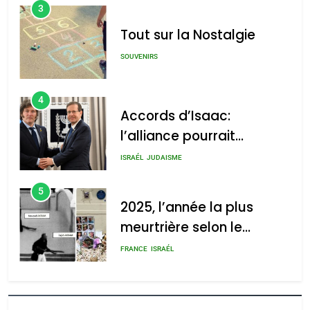
3
Tout sur la Nostalgie
SOUVENIRS
4
Accords d’Isaac:
l’alliance pourrait
s’étendre à 13 pays
ISRAÉL
JUDAISME
d’Amérique latine
5
2025, l’année la plus
meurtrière selon le
rapport d’ADL contre
FRANCE
ISRAÉL
l’antisémitisme
6
FIÈRE, DIGNE ET RÉSILIENTE :