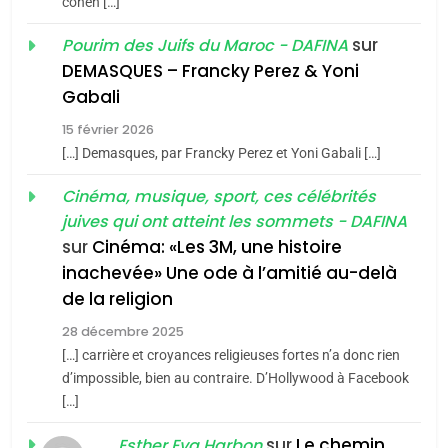
cohen […]
1
Oeil ravageur – Vanessa
sur
Pourim des Juifs du Maroc - DAFINA
De Loya Stauber
DEMASQUES – Francky Perez & Yoni
5
Gabali
CINEMA
ISRAÉL
2025, l’année la plus
15 février 2026
meurtrière selon le rapport
2
[…] Demasques, par Francky Perez et Yoni Gabali […]
«Tu dis génocide, je dis
d’ADL contre
FRANCE
ISRAÉL
guerre»: La nouvelle
Cinéma, musique, sport, ces célébrités
l’antisémitisme
juives qui ont atteint les sommets - DAFINA
chanson de Boy George
6
ISRAÉL
JUDAISME
FIÈRE, DIGNE ET RÉSILIENTE :
sur
Cinéma: «Les 3M, une histoire
inachevée» Une ode à l’amitié au-delà
POURQUOI JE REVENDIQUE
3
de la religion
MA JUDAÏTE par Thérèse
Tout sur la Nostalgie
ISRAÉL
JUDAISME
Zrihen-Dvir
28 décembre 2025
SOUVENIRS
[…] carrière et croyances religieuses fortes n’a donc rien
7
CE QUI NOUS MANQUE –
d’impossible, bien au contraire. D’Hollywood à Facebook
[…]
Jacques Hadida
4
Accords d’Isaac:
sur
Le chemin
JUDAISME
Esther Eva Harbon