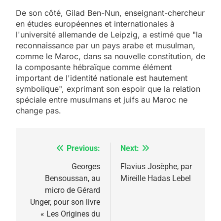
De son côté, Gilad Ben-Nun, enseignant-chercheur
en études européennes et internationales à
l'université allemande de Leipzig, a estimé que "la
reconnaissance par un pays arabe et musulman,
comme le Maroc, dans sa nouvelle constitution, de
la composante hébraïque comme élément
important de l'identité nationale est hautement
symbolique", exprimant son espoir que la relation
spéciale entre musulmans et juifs au Maroc ne
5
change pas.
2025, l’année la plus
meurtrière selon le
rapport d’ADL contre
Previous:
Next:
Navigation
FRANCE
ISRAÉL
l’antisémitisme
de
Georges
Flavius Josèphe, par
6
Bensoussan, au
Mireille Hadas Lebel
FIÈRE, DIGNE ET RÉSILIENTE :
l’article
micro de Gérard
POURQUOI JE REVENDIQUE
Unger, pour son livre
MA JUDAÏTE par Thérèse
« Les Origines du
ISRAÉL
JUDAISME