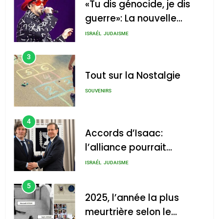
«Tu dis génocide, je dis
guerre»: La nouvelle
chanson de Boy George
ISRAÉL
JUDAISME
3
Tout sur la Nostalgie
SOUVENIRS
4
Accords d’Isaac:
l’alliance pourrait
s’étendre à 13 pays
ISRAÉL
JUDAISME
d’Amérique latine
5
2025, l’année la plus
meurtrière selon le