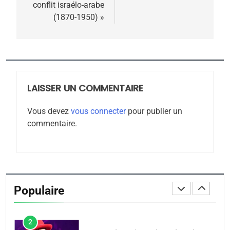
conflit israélo-arabe
Zrihen-Dvir
(1870-1950) »
7
CE QUI NOUS MANQUE –
Jacques Hadida
JUDAISME
LAISSER UN COMMENTAIRE
8
Maroc : Les amandes de
Vous devez
vous connecter
pour publier un
Tafraout, le miel de Tadla
commentaire.
Azilal consacrés produits
DAFINA
MAROC
du terroir
1
Oeil ravageur – Vanessa
De Loya Stauber
Populaire
CINEMA
ISRAÉL
2