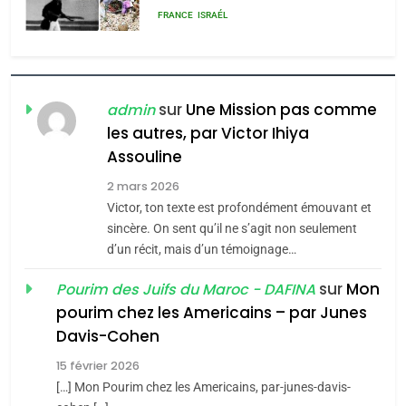
rapport d’ADL contre
FRANCE
ISRAÉL
l’antisémitisme
6
FIÈRE, DIGNE ET RÉSILIENTE :
POURQUOI JE REVENDIQUE
sur
Une Mission pas comme
admin
MA JUDAÏTE par Thérèse
les autres, par Victor Ihiya
ISRAÉL
JUDAISME
Assouline
Zrihen-Dvir
7
2 mars 2026
CE QUI NOUS MANQUE –
Victor, ton texte est profondément émouvant et
Jacques Hadida
sincère. On sent qu’il ne s’agit non seulement
d’un récit, mais d’un témoignage…
JUDAISME
sur
Mon
Pourim des Juifs du Maroc - DAFINA
8
pourim chez les Americains – par Junes
Maroc : Les amandes de
Davis-Cohen
Tafraout, le miel de Tadla
15 février 2026
Azilal consacrés produits
DAFINA
MAROC
[…] Mon Pourim chez les Americains, par-junes-davis-
du terroir