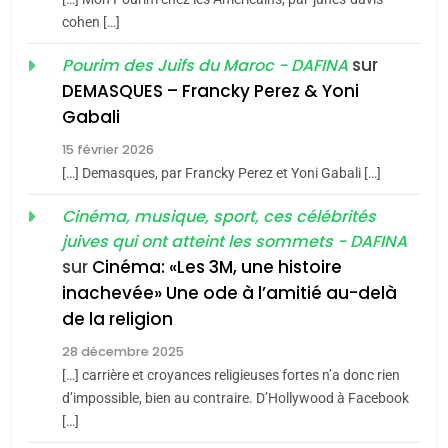
2025, l’année la plus
cohen […]
meurtrière selon le rapport
2
«Tu dis génocide, je dis
d’ADL contre
sur
Pourim des Juifs du Maroc - DAFINA
FRANCE
ISRAÉL
guerre»: La nouvelle
l’antisémitisme
DEMASQUES – Francky Perez & Yoni
chanson de Boy George
6
Gabali
ISRAÉL
JUDAISME
FIÈRE, DIGNE ET RÉSILIENTE :
15 février 2026
POURQUOI JE REVENDIQUE
3
[…] Demasques, par Francky Perez et Yoni Gabali […]
MA JUDAÏTE par Thérèse
Tout sur la Nostalgie
ISRAÉL
JUDAISME
Cinéma, musique, sport, ces célébrités
Zrihen-Dvir
SOUVENIRS
juives qui ont atteint les sommets - DAFINA
7
CE QUI NOUS MANQUE –
sur
Cinéma: «Les 3M, une histoire
inachevée» Une ode à l’amitié au-delà
Jacques Hadida
4
Accords d’Isaac:
de la religion
JUDAISME
l’alliance pourrait
28 décembre 2025
s’étendre à 13 pays
[…] carrière et croyances religieuses fortes n’a donc rien
8
ISRAÉL
JUDAISME
Maroc : Les amandes de
d’impossible, bien au contraire. D’Hollywood à Facebook
d’Amérique latine
[…]
Tafraout, le miel de Tadla
5