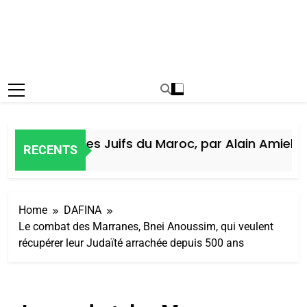
Histoire des Juifs du Maroc, par Alain Amiel
RECENTS
5 Jours Ago
Home
DAFINA
Le combat des Marranes, Bnei Anoussim, qui veulent
récupérer leur Judaïté arrachée depuis 500 ans