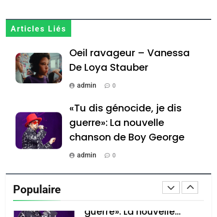
JUDAISME
8
Articles Liés
Maroc : Les amandes de
Oeil ravageur – Vanessa
Tafraout, le miel de Tadla
Azilal consacrés produits
De Loya Stauber
DAFINA
MAROC
du terroir
admin
0
1
Oeil ravageur – Vanessa
«Tu dis génocide, je dis
De Loya Stauber
guerre»: La nouvelle
CINEMA
ISRAÉL
chanson de Boy George
2
admin
0
«Tu dis génocide, je dis
Tout sur la Nostalgie
guerre»: La nouvelle
Populaire
chanson de Boy George
admin
ISRAÉL
JUDAISME
0