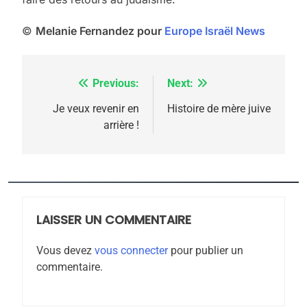
©
Melanie Fernandez pour
Europe Israël News
5
Previous:
Next:
Navigation
2025, l’année la plus
meurtrière selon le
de
Je veux revenir en
Histoire de mère juive
arrière !
rapport d’ADL contre
l’article
FRANCE
ISRAÉL
l’antisémitisme
6
FIÈRE, DIGNE ET RÉSILIENTE :
POURQUOI JE REVENDIQUE
MA JUDAÏTE par Thérèse
LAISSER UN COMMENTAIRE
ISRAÉL
JUDAISME
Zrihen-Dvir
Vous devez
vous connecter
pour publier un
7
commentaire.
CE QUI NOUS MANQUE –
Jacques Hadida