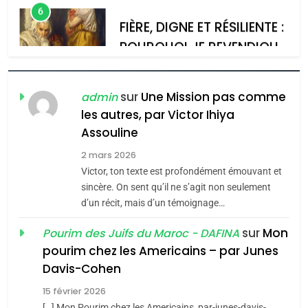
POURQUOI JE REVENDIQUE
admin
0
MA JUDAÏTE par Thérèse
ISRAÉL
JUDAISME
Zrihen-Dvir
7
CE QUI NOUS MANQUE –
Jacques Hadida
sur
Une Mission pas comme
admin
les autres, par Victor Ihiya
JUDAISME
Assouline
8
2 mars 2026
Maroc : Les amandes de
Victor, ton texte est profondément émouvant et
Tafraout, le miel de Tadla
sincère. On sent qu’il ne s’agit non seulement
Azilal consacrés produits
d’un récit, mais d’un témoignage…
DAFINA
MAROC
du terroir
sur
Mon
Pourim des Juifs du Maroc - DAFINA
1
pourim chez les Americains – par Junes
Oeil ravageur – Vanessa
Davis-Cohen
De Loya Stauber
15 février 2026
5
CINEMA
ISRAÉL
[…] Mon Pourim chez les Americains, par-junes-davis-