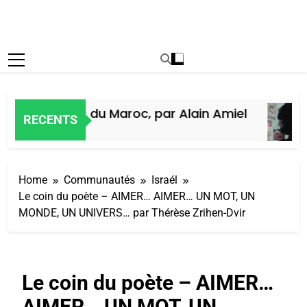
oire des Juifs du Maroc, par Alain Amiel
RECENTS
 Ago
Home
Communautés
Israél
Le coin du poète – AIMER… AIMER… UN MOT, UN
MONDE, UN UNIVERS… par Thérèse Zrihen-Dvir
Le coin du poète – AIMER…
AIMER… UN MOT, UN