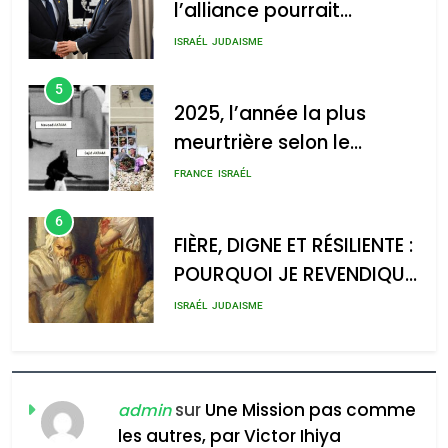
: Haim Zach /
l’alliance pourrait
GPO
s’étendre à 13 pays
ISRAÉL
JUDAISME
d’Amérique latine
5
2025, l’année la plus
meurtrière selon le
2025, l’année la plus
rapport d’ADL contre
meurtrière selon le rapport
FRANCE
ISRAÉL
l’antisémitisme
d’ADL contre
6
l’antisémitisme
FIÈRE, DIGNE ET RÉSILIENTE :
POURQUOI JE REVENDIQUE
admin
0
MA JUDAÏTE par Thérèse
ISRAÉL
JUDAISME
Zrihen-Dvir
7
CE QUI NOUS MANQUE –
Jacques Hadida
sur
Une Mission pas comme
admin
les autres, par Victor Ihiya
JUDAISME