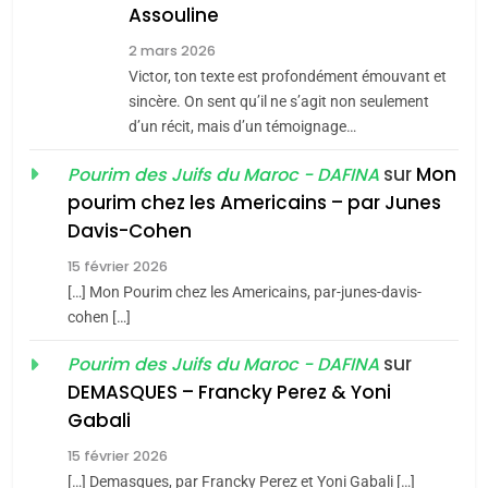
Assouline
8
2 mars 2026
Maroc : Les amandes de
Victor, ton texte est profondément émouvant et
Tafraout, le miel de Tadla
sincère. On sent qu’il ne s’agit non seulement
Azilal consacrés produits
d’un récit, mais d’un témoignage…
DAFINA
MAROC
du terroir
sur
Mon
Pourim des Juifs du Maroc - DAFINA
1
pourim chez les Americains – par Junes
Oeil ravageur – Vanessa
Davis-Cohen
De Loya Stauber
15 février 2026
5
CINEMA
ISRAÉL
2025, l’année la plus
[…] Mon Pourim chez les Americains, par-junes-davis-
cohen […]
meurtrière selon le rapport
2
«Tu dis génocide, je dis
d’ADL contre
sur
Pourim des Juifs du Maroc - DAFINA
FRANCE
ISRAÉL
guerre»: La nouvelle
l’antisémitisme
DEMASQUES – Francky Perez & Yoni
chanson de Boy George
6
Gabali
ISRAÉL
JUDAISME
FIÈRE, DIGNE ET RÉSILIENTE :
15 février 2026
POURQUOI JE REVENDIQUE
3
[…] Demasques, par Francky Perez et Yoni Gabali […]