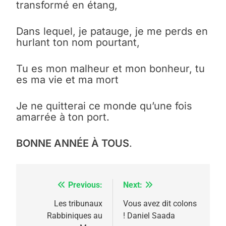
transformé en étang,
Dans lequel, je patauge, je me perds en
hurlant ton nom pourtant,
Tu es mon malheur et mon bonheur, tu
es ma vie et ma mort
Je ne quitterai ce monde qu’une fois
amarrée à ton port.
BONNE ANNÉE À TOUS
.
Previous:
Next:
Navigation
5
2025, l’année la plus
de
Les tribunaux
Vous avez dit colons
meurtrière selon le
Rabbiniques au
! Daniel Saada
l’article