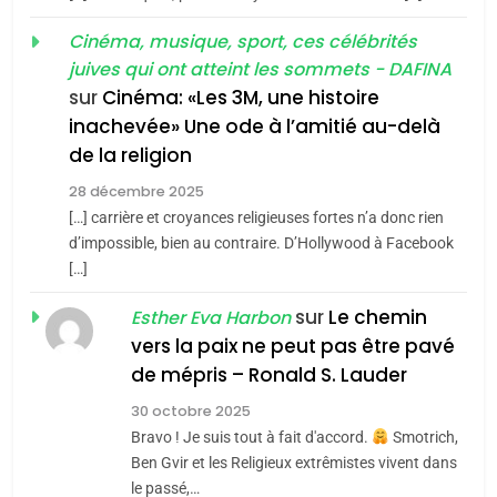
MA JUDAÏTE par Thérèse
Tout sur la Nostalgie
ISRAÉL
JUDAISME
Cinéma, musique, sport, ces célébrités
Zrihen-Dvir
SOUVENIRS
juives qui ont atteint les sommets - DAFINA
7
CE QUI NOUS MANQUE –
sur
Cinéma: «Les 3M, une histoire
inachevée» Une ode à l’amitié au-delà
Jacques Hadida
4
Accords d’Isaac:
de la religion
JUDAISME
l’alliance pourrait
28 décembre 2025
s’étendre à 13 pays
[…] carrière et croyances religieuses fortes n’a donc rien
8
ISRAÉL
JUDAISME
Maroc : Les amandes de
d’impossible, bien au contraire. D’Hollywood à Facebook
d’Amérique latine
[…]
Tafraout, le miel de Tadla
5
2025, l’année la plus
Azilal consacrés produits
sur
Le chemin
DAFINA
MAROC
Esther Eva Harbon
meurtrière selon le
du terroir
vers la paix ne peut pas être pavé
rapport d’ADL contre
1
de mépris – Ronald S. Lauder
FRANCE
ISRAÉL
Oeil ravageur – Vanessa De
l’antisémitisme
30 octobre 2025
Loya Stauber
6
Bravo ! Je suis tout à fait d'accord.
Smotrich,
FIÈRE, DIGNE ET RÉSILIENTE :
CINEMA
ISRAÉL
Ben Gvir et les Religieux extrêmistes vivent dans
POURQUOI JE REVENDIQUE
le passé,…