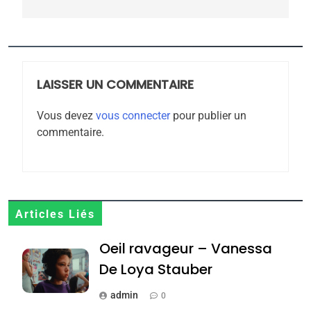
l’antisémitisme
6
FIÈRE, DIGNE ET RÉSILIENTE :
POURQUOI JE REVENDIQUE
MA JUDAÏTE par Thérèse
LAISSER UN COMMENTAIRE
ISRAÉL
JUDAISME
Zrihen-Dvir
Vous devez
vous connecter
pour publier un
7
commentaire.
CE QUI NOUS MANQUE –
Jacques Hadida
JUDAISME
8
Articles Liés
Maroc : Les amandes de
Oeil ravageur – Vanessa
Tafraout, le miel de Tadla
Azilal consacrés produits
De Loya Stauber
DAFINA
MAROC
du terroir
admin
0
1