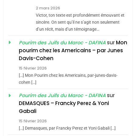
8
2 mars 2026
Maroc : Les amandes de
Victor, ton texte est profondément émouvant et
Tafraout, le miel de Tadla
sincère. On sent qu’il ne s’agit non seulement
Azilal consacrés produits
d’un récit, mais d’un témoignage…
DAFINA
MAROC
du terroir
sur
Mon
Pourim des Juifs du Maroc - DAFINA
1
pourim chez les Americains – par Junes
Oeil ravageur – Vanessa
Davis-Cohen
De Loya Stauber
15 février 2026
5
CINEMA
ISRAÉL
2025, l’année la plus
[…] Mon Pourim chez les Americains, par-junes-davis-
cohen […]
meurtrière selon le rapport
2
«Tu dis génocide, je dis
d’ADL contre
sur
Pourim des Juifs du Maroc - DAFINA
FRANCE
ISRAÉL
guerre»: La nouvelle
l’antisémitisme
DEMASQUES – Francky Perez & Yoni
chanson de Boy George
6
Gabali
ISRAÉL
JUDAISME
FIÈRE, DIGNE ET RÉSILIENTE :
15 février 2026
POURQUOI JE REVENDIQUE
3
[…] Demasques, par Francky Perez et Yoni Gabali […]
MA JUDAÏTE par Thérèse
ISRAÉL
JUDAISME