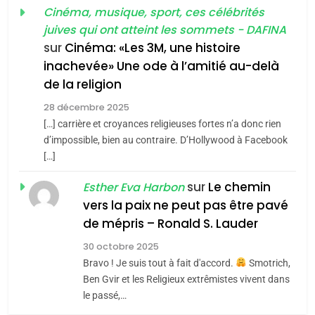
Tout sur la Nostalgie
Cinéma, musique, sport, ces célébrités
Zrihen-Dvir
SOUVENIRS
juives qui ont atteint les sommets - DAFINA
7
CE QUI NOUS MANQUE –
sur
Cinéma: «Les 3M, une histoire
inachevée» Une ode à l’amitié au-delà
Jacques Hadida
4
Accords d’Isaac:
de la religion
JUDAISME
l’alliance pourrait
28 décembre 2025
s’étendre à 13 pays
[…] carrière et croyances religieuses fortes n’a donc rien
8
ISRAÉL
JUDAISME
Maroc : Les amandes de
d’impossible, bien au contraire. D’Hollywood à Facebook
d’Amérique latine
[…]
Tafraout, le miel de Tadla
5
2025, l’année la plus
Azilal consacrés produits
sur
Le chemin
DAFINA
MAROC
Esther Eva Harbon
meurtrière selon le
du terroir
vers la paix ne peut pas être pavé
rapport d’ADL contre
1
de mépris – Ronald S. Lauder
FRANCE
ISRAÉL
Oeil ravageur – Vanessa De
l’antisémitisme
30 octobre 2025
Loya Stauber
6
Bravo ! Je suis tout à fait d'accord.
Smotrich,
FIÈRE, DIGNE ET RÉSILIENTE :
CINEMA
ISRAÉL
Ben Gvir et les Religieux extrêmistes vivent dans
POURQUOI JE REVENDIQUE
le passé,…
MA JUDAÏTE par Thérèse
2
ISRAÉL
JUDAISME