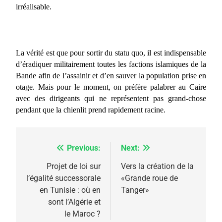
irréalisable.
La vérité est que pour sortir du statu quo, il est indispensable
d’éradiquer militairement toutes les factions islamiques de la
Bande afin de l’assainir et d’en sauver la population prise en
otage. Mais pour le moment, on préfère palabrer au Caire
avec des dirigeants qui ne représentent pas grand-chose
pendant que la chienlit prend rapidement racine.
Previous:
Next:
Navigation
de
Projet de loi sur
Vers la création de la
5
l’égalité successorale
«Grande roue de
l’article
2025, l’année la plus
en Tunisie : où en
Tanger»
meurtrière selon le
sont l’Algérie et
le Maroc ?
rapport d’ADL contre
FRANCE
ISRAÉL