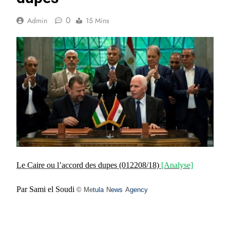
0
Admin
15 Mins
Le Caire ou l’accord des dupes
(012208/18)
[Analyse]
Par Sami el Soudi
© Me
tula
N
ews
A
gency