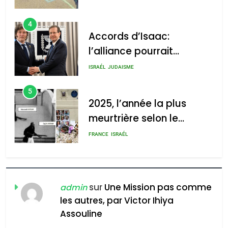
l’alliance pourrait
s’étendre à 13 pays
ISRAÉL
JUDAISME
d’Amérique latine
5
2025, l’année la plus
2025, l’année la plus
meurtrière selon le rapport
meurtrière selon le
d’ADL contre
rapport d’ADL contre
FRANCE
ISRAÉL
l’antisémitisme
l’antisémitisme
6
admin
0
FIÈRE, DIGNE ET RÉSILIENTE :
POURQUOI JE REVENDIQUE
MA JUDAÏTE par Thérèse
ISRAÉL
JUDAISME
Zrihen-Dvir
7
sur
Une Mission pas comme
admin
CE QUI NOUS MANQUE –
les autres, par Victor Ihiya
Jacques Hadida
Assouline
JUDAISME