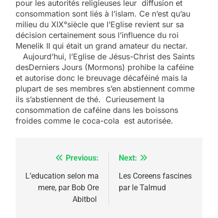
pour les autorités religieuses leur diffusion et
consommation sont liés à l’islam. Ce n’est qu’au
milieu du XIX°siècle que l’Eglise revient sur sa
décision certainement sous l’influence du roi
Menelik II qui était un grand amateur du nectar.
Aujourd’hui, l’Eglise de Jésus-Christ des Saints
desDerniers Jours (Mormons) prohibe la caféine
et autorise donc le breuvage décaféiné mais la
plupart de ses membres s’en abstiennent comme
ils s’abstiennent de thé. Curieusement la
consommation de caféine dans les boissons
froides comme le coca-cola est autorisée.
Previous:
Next:
Navigation
de
L’education selon ma
Les Coreens fascines
5
mere, par Bob Ore
par le Talmud
2025, l’année la plus
l’article
Abitbol
meurtrière selon le