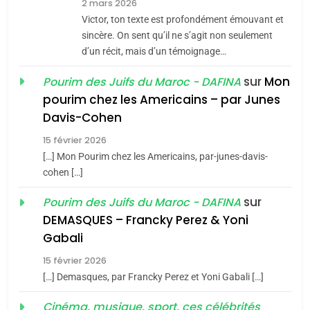
2 mars 2026
Victor, ton texte est profondément émouvant et
8
sincère. On sent qu’il ne s’agit non seulement
Maroc : Les amandes de
d’un récit, mais d’un témoignage…
Tafraout, le miel de Tadla
Azilal consacrés produits
sur
Mon
Pourim des Juifs du Maroc - DAFINA
DAFINA
MAROC
pourim chez les Americains – par Junes
du terroir
Davis-Cohen
1
Oeil ravageur – Vanessa
15 février 2026
De Loya Stauber
[…] Mon Pourim chez les Americains, par-junes-davis-
cohen […]
CINEMA
ISRAÉL
sur
Pourim des Juifs du Maroc - DAFINA
5
2
DEMASQUES – Francky Perez & Yoni
2025, l’année la plus
«Tu dis génocide, je dis
Gabali
meurtrière selon le rapport
guerre»: La nouvelle
15 février 2026
d’ADL contre
chanson de Boy George
FRANCE
ISRAÉL
ISRAÉL
JUDAISME
[…] Demasques, par Francky Perez et Yoni Gabali […]
l’antisémitisme
6
3
Cinéma, musique, sport, ces célébrités