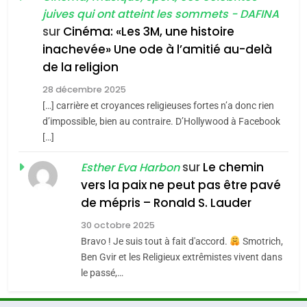
FIÈRE, DIGNE ET RÉSILIENTE :
juives qui ont atteint les sommets - DAFINA
Tout sur la Nostalgie
POURQUOI JE REVENDIQUE
sur
Cinéma: «Les 3M, une histoire
SOUVENIRS
MA JUDAÏTE par Thérèse
inachevée» Une ode à l’amitié au-delà
ISRAÉL
JUDAISME
Zrihen-Dvir
de la religion
7
4
28 décembre 2025
CE QUI NOUS MANQUE –
Accords d’Isaac:
[…] carrière et croyances religieuses fortes n’a donc rien
Jacques Hadida
l’alliance pourrait
d’impossible, bien au contraire. D’Hollywood à Facebook
s’étendre à 13 pays
[…]
JUDAISME
ISRAÉL
JUDAISME
d’Amérique latine
sur
Le chemin
Esther Eva Harbon
8
5
vers la paix ne peut pas être pavé
Maroc : Les amandes de
2025, l’année la plus
de mépris – Ronald S. Lauder
Tafraout, le miel de Tadla
meurtrière selon le
Azilal consacrés produits
rapport d’ADL contre
30 octobre 2025
DAFINA
MAROC
FRANCE
ISRAÉL
Bravo ! Je suis tout à fait d'accord.
Smotrich,
du terroir
l’antisémitisme
Ben Gvir et les Religieux extrêmistes vivent dans
1
6
le passé,…
Oeil ravageur – Vanessa De
FIÈRE, DIGNE ET RÉSILIENTE :
Loya Stauber
POURQUOI JE REVENDIQUE