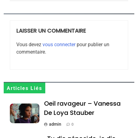
rapport d’ADL contre
FRANCE
ISRAÉL
l’antisémitisme
6
FIÈRE, DIGNE ET RÉSILIENTE :
LAISSER UN COMMENTAIRE
POURQUOI JE REVENDIQUE
MA JUDAÏTE par Thérèse
Vous devez
vous connecter
pour publier un
ISRAÉL
JUDAISME
Zrihen-Dvir
commentaire.
7
CE QUI NOUS MANQUE –
Jacques Hadida
JUDAISME
Articles Liés
8
Oeil ravageur – Vanessa
Maroc : Les amandes de
De Loya Stauber
Tafraout, le miel de Tadla
Azilal consacrés produits
admin
0
DAFINA
MAROC
du terroir