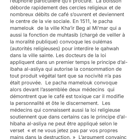
l’euphorie particulière qu’il procure. La boisson
déborde rapidement des cercles religieux et de
nombreux débits de café s’ouvrent et deviennent
le centre de la vie sociale. En 1511, le pacha
mamelouk de la ville Kha’ir Beg al Mi’mar qui a
aussi la fonction de muhtasib (chargé de veiller à
la moralité publique) convoque les oulémas
(autorités religieuses) pour interdire le qahwah
dans la ville sainte. Les docteurs de la loi
appliquent dans un premier temps le principe d’al-
ibaha al-asliya qui autorise la consommation de
tout produit végétal tant que sa nocivité n’a pas
était prouvée. Le pacha mamelouk convoque
alors devant l’assemblée deux médecins qui
démontrent que le café est toxique car il modifie
la personnalité et ôte le discernement. Les
médecins qui connaissent aussi la loi religieuse
soutiennent que dans certains cas le principe d’al-
hibaha al-asliya ne peut être appliqué selon le
verset « et ne vous jetez pas par vos propres
mains dans la destruction. » L’argument convainc