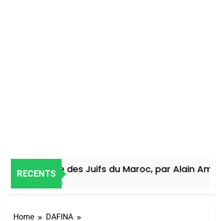
Histoire des Juifs du Maroc, par Alain Amiel
RECENTS
4 Jours Ago
Home
DAFINA